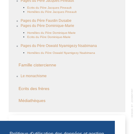
Pages du Père Jacques Pineault
Ecrits du Père Jacques Pineault
Homélies du Père Jacques Pineault
Pages du Père Faustin Dusabe
Pages du Père Dominique-Marie
Homélies du Père Dominique-Marie
Ecrits du Père Dominique-Marie
Pages du Père Oswald Nyamigezy Nsabimana
Homélies du Père Oswald Nyamigezy Nsabimana
Famille cistercienne
Le monachisme
Ecrits des frères
Médiathèques
CALENDRIER DES ÉVÈNEMENTS
Politique d'utilisation des données et gestion