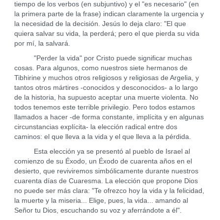
tiempo de los verbos (en subjuntivo) y el "es necesario" (en
la primera parte de la frase) indican claramente la urgencia y
la necesidad de la decisión. Jesús lo deja claro: "El que
quiera salvar su vida, la perderá; pero el que pierda su vida
por mí, la salvará.
"Perder la vida" por Cristo puede significar muchas
cosas. Para algunos, como nuestros siete hermanos de
Tibhirine y muchos otros religiosos y religiosas de Argelia, y
tantos otros mártires -conocidos y desconocidos- a lo largo
de la historia, ha supuesto aceptar una muerte violenta. No
todos tenemos este terrible privilegio. Pero todos estamos
llamados a hacer -de forma constante, implícita y en algunas
circunstancias explícita- la elección radical entre dos
caminos: el que lleva a la vida y el que lleva a la pérdida.
Esta elección ya se presentó al pueblo de Israel al
comienzo de su Éxodo, un Éxodo de cuarenta años en el
desierto, que reviviremos simbólicamente durante nuestros
cuarenta días de Cuaresma. La elección que propone Dios
no puede ser más clara: "Te ofrezco hoy la vida y la felicidad,
la muerte y la miseria... Elige, pues, la vida... amando al
Señor tu Dios, escuchando su voz y aferrándote a él".