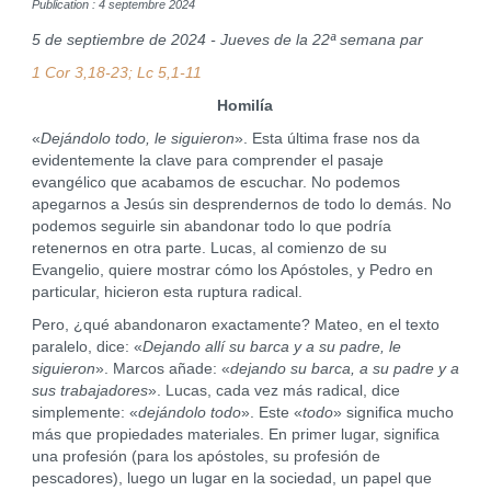
Publication : 4 septembre 2024
5 de septiembre de 2024 - Jueves de la 22ª semana par
1 Cor 3,18-23; Lc 5,1-11
Homilía
«
Dejándolo todo, le siguieron
». Esta última frase nos da
evidentemente la clave para comprender el pasaje
evangélico que acabamos de escuchar. No podemos
apegarnos a Jesús sin desprendernos de todo lo demás. No
podemos seguirle sin abandonar todo lo que podría
retenernos en otra parte. Lucas, al comienzo de su
Evangelio, quiere mostrar cómo los Apóstoles, y Pedro en
particular, hicieron esta ruptura radical.
Pero, ¿qué abandonaron exactamente? Mateo, en el texto
paralelo, dice: «
Dejando allí su barca y a su padre, le
siguieron
». Marcos añade: «
dejando su barca, a su padre y a
sus trabajadores
». Lucas, cada vez más radical, dice
simplemente: «
dejándolo todo
». Este «
todo
» significa mucho
más que propiedades materiales. En primer lugar, significa
una profesión (para los apóstoles, su profesión de
pescadores), luego un lugar en la sociedad, un papel que