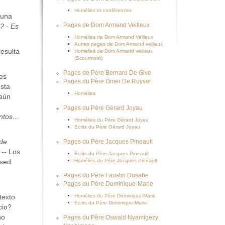
Homélies et conférences
 una
Pages de Dom Armand Veilleux
? - Es
Homélies de Dom Armand Veilleux
Autres pages de Dom Armand veilleux
esulta
Homélies de Dom Armand veilleux
(Scourmont)
Pages de Père Bernard De Give
es
Pages du Père Omer De Ruyver
esta
Homélies
 aún
Pages du Père Gérard Joyau
tos...
Homélies du Père Gérard Joyau
Ecrits du Père Gérard Joyau
 de
Pages du Père Jacques Pineault
 -- Los
Ecrits du Père Jacques Pineault
Homélies du Père Jacques Pineault
 sed
Pages du Père Faustin Dusabe
Pages du Père Dominique-Marie
Homélies du Père Dominique-Marie
texto
Ecrits du Père Dominique-Marie
cio?
no
Pages du Père Oswald Nyamigezy