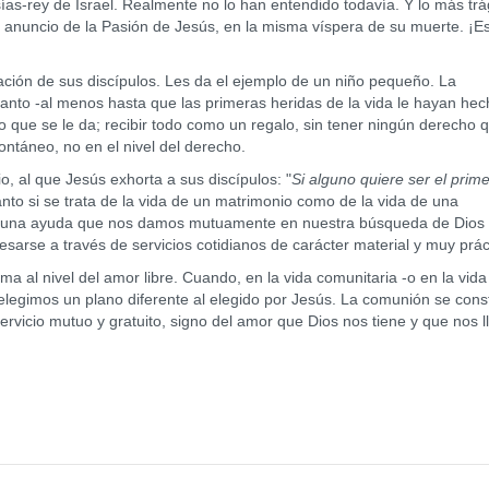
as-rey de Israel. Realmente no lo han entendido todavía. Y lo más trá
 anuncio de la Pasión de Jesús, en la misma víspera de su muerte. ¡Es
ción de sus discípulos. Les da el ejemplo de un niño pequeño. La
o tanto -al menos hasta que las primeras heridas de la vida le hayan he
lo que se le da; recibir todo como un regalo, sin tener ningún derecho 
ontáneo, no en el nivel del derecho.
o, al que Jesús exhorta a sus discípulos: "
Si alguno quiere ser el prime
anto si se trata de la vida de un matrimonio como de la vida de una
o: una ayuda que nos damos mutuamente en nuestra búsqueda de Dios 
arse a través de servicios cotidianos de carácter material y muy prác
a al nivel del amor libre. Cuando, en la vida comunitaria -o en la vida
legimos un plano diferente al elegido por Jesús. La comunión se cons
servicio mutuo y gratuito, signo del amor que Dios nos tiene y que nos 