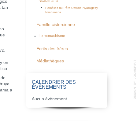
Nsabimana
gico
 tan
Homélies du Père Oswald Nyamigezy
Nsabimana
Famille cistercienne
cho
que
Le monachisme
Ecrits des frères
ro,
Médiathèques
y en
tico.
 de
CALENDRIER DES
truye
ÉVÈNEMENTS
llama a
Aucun évènement