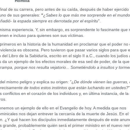
Homilía
 de su carrera, pero antes de su caída, después de haber ejercido
 uno de sus generales:
"
¿Sabes lo que más me sorprende en el mundo
-añadió- la espada siempre es derrotada por el espíritu
".
a experiencia. Y, sin embargo, es sorprendente lo fascinante que r
ienen e incluso para quienes son sus víctimas.
meros en la historia de la humanidad en proclamar que el poder no 
iolencia es obscena. Pero tuvieron que pasar varios siglos para que 
el Libro de la Sabiduría, escrito en el siglo II a.C., cuando los judíos
os da un ejemplo de los efectos morales de esa sed de poder, de la que
trampa, porque nos resulta vejatorio... Sometiéndolo a insultos y tormen
 mismo peligro y explica su origen: "¿
De dónde vienen las guerras,
precisamente de todos estos instintos que están luchando en ustedes?
"
conflictos en el corazón de los individuos y, en última instancia, de la
ros.
mos un ejemplo de ello en el Evangelio de hoy. A medida que nos
dominicales nos dejan entrever la cercanía de la muerte de Jesús. En el 
n. ¿Y qué hacen los discípulos inmediatamente después de este anun
más grande, probablemente quién será el primer ministro en el nuevo rei