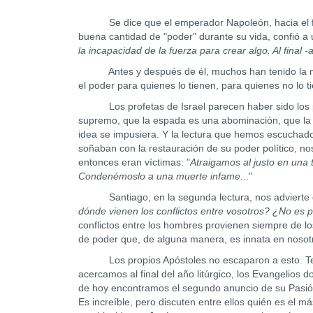
Se dice que el emperador Napoleón, hacia el final
buena cantidad de "poder" durante su vida, confió a
la incapacidad de la fuerza para crear algo. Al final 
Antes y después de él, muchos han tenido la mism
el poder para quienes lo tienen, para quienes no lo t
Los profetas de Israel parecen haber sido los pri
supremo, que la espada es una abominación, que la v
idea se impusiera. Y la lectura que hemos escuchado d
soñaban con la restauración de su poder político, n
entonces eran víctimas: "
Atraigamos al justo en una 
Condenémoslo a una muerte infame..
."
Santiago, en la segunda lectura, nos advierte del
dónde vienen los conflictos entre vosotros? ¿No es 
conflictos entre los hombres provienen siempre de los 
de poder que, de alguna manera, es innata en nosot
Los propios Apóstoles no escaparon a esto. Tene
acercamos al final del año litúrgico, los Evangelios 
de hoy encontramos el segundo anuncio de su Pasió
Es increíble, pero discuten entre ellos quién es el 