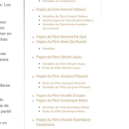
Homélies et conférences
e. Los
Pages de Dom Armand Veilleux
Homélies de Dom Armand Veilleux
Autres pages de Dom Armand veilleux
 sus
Homélies de Dom Armand veilleux
ños
(Scourmont)
enor en
Pages de Père Bernard De Give
chas
Pages du Père Omer De Ruyver
Homélies
este
Pages du Père Gérard Joyau
Jesús
Homélies du Père Gérard Joyau
Ecrits du Père Gérard Joyau
Pages du Père Jacques Pineault
Ecrits du Père Jacques Pineault
llarse
Homélies du Père Jacques Pineault
Pages du Père Faustin Dusabe
do
Pages du Père Dominique-Marie
ia de
Homélies du Père Dominique-Marie
 partió
Ecrits du Père Dominique-Marie
Pages du Père Oswald Nyamigezy
e no
Nsabimana