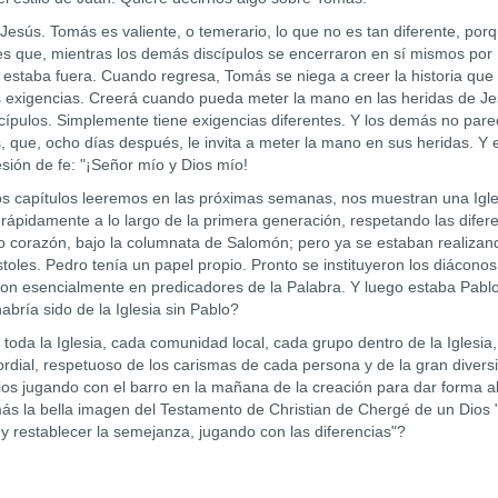
esús. Tomás es valiente, o temerario, lo que no es tan diferente, porq
es que, mientras los demás discípulos se encerraron en sí mismos por
 estaba fuera. Cuando regresa, Tomás se niega a creer la historia que
sus exigencias. Creerá cuando pueda meter la mano en las heridas de Je
scípulos. Simplemente tiene exigencias diferentes. Y los demás no par
 que, ocho días después, le invita a meter la mano en sus heridas. Y 
ión de fe: "¡Señor mío y Dios mío!
pítulos leeremos en las próximas semanas, nos muestran una Igle
rápidamente a lo largo de la primera generación, respetando las difere
o corazón, bajo la columnata de Salomón; pero ya se estaban realizan
oles. Pedro tenía un papel propio. Pronto se instituyeron los diáconos
eron esencialmente en predicadores de la Palabra. Y luego estaba Pablo
bría sido de la Iglesia sin Pablo?
 la Iglesia, cada comunidad local, cada grupo dentro de la Iglesia
mordial, respetuoso de los carismas de cada persona y de la gran divers
ios jugando con el barro en la mañana de la creación para dar forma a
s la bella imagen del Testamento de Christian de Chergé de un Dios 
y restablecer la semejanza, jugando con las diferencias"?