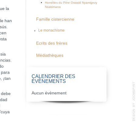
Homélies du Père Oswald Nyamigezy
Nsabimana
ue la
Famille cistercienne
 le han
sús.
Le monachisme
ecen
esta
Ecrits des frères
sia
Médiathèques
ncias.
do
 para
CALENDRIER DES
, ¡tan
ÉVÈNEMENTS
Aucun évènement
, debe
idad
l
"cuya