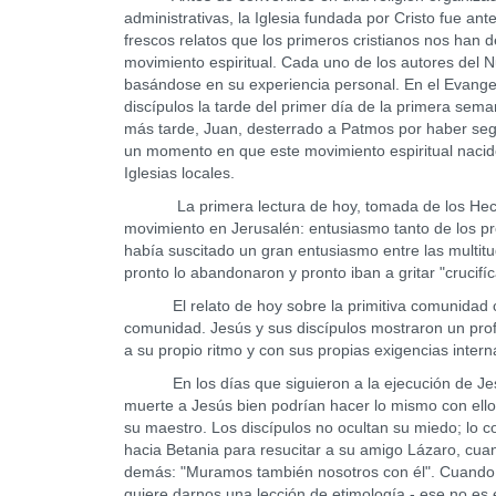
administrativas, la Iglesia fundada por Cristo fue a
frescos relatos que los primeros cristianos nos han d
movimiento espiritual. Cada uno de los autores del N
basándose en su experiencia personal. En el Evangel
discípulos la tarde del primer día de la primera sem
más tarde, Juan, desterrado a Patmos por haber segui
un momento en que este movimiento espiritual naci
Iglesias locales.
La primera lectura de hoy, tomada de los Hechos 
movimiento en Jerusalén: entusiasmo tanto de los p
había suscitado un gran entusiasmo entre las multit
pronto lo abandonaron y pronto iban a gritar "crucifíc
El relato de hoy sobre la primitiva comunidad cris
comunidad. Jesús y sus discípulos mostraron un profu
a su propio ritmo y con sus propias exigencias intern
En los días que siguieron a la ejecución de Jesús
muerte a Jesús bien podrían hacer lo mismo con ell
su maestro. Los discípulos no ocultan su miedo; lo c
hacia Betania para resucitar a su amigo Lázaro, cuan
demás: "Muramos también nosotros con él". Cuando 
quiere darnos una lección de etimología - ese no es 