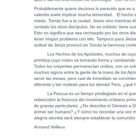
Probablemente quiere decirnos lo parecido que es a J
valentía suele implicar mucha temeridad. El hecho 
miedo, Tomás fue a la ciudad. Jesús vino mientras él
contado los otros discípulos. No es crédulo; tiene 
Esto no significa que sea rechazado por los otros di
tener ningún problema con ello. Tampoco para Jesús,
actitud de Jesús provocó en Tomás la hermosa confes
Los Hechos de los Apóstoles, muchos de cuyos ca
primitiva cuyo rostro va tomando forma y cambiando 
Todos los creyentes permanecían unidos, con un sol
muchos signos entre la gente de la mano de los Apóst
servir las mesas, pero casi de inmediato se convirti
diferente y tan molesto para los demás! Pero, ¿qué ha
La Pascua es un tiempo privilegiado en el que toda
redescubrir la frescura del movimiento cristiano pri
de gracias particulares. ¿No describe el Génesis a D
primer ser humano? ¿Y cómo no recordar una vez má
alegría secreta será siempre establecer la comunión 
Armand Veilleux