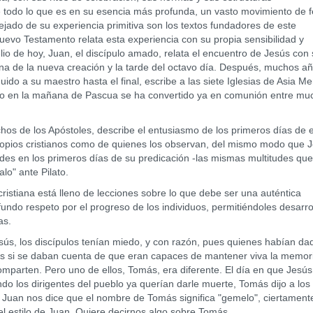
nte todo lo que es en su esencia más profunda, un vasto movimiento de f
ejado de su experiencia primitiva son los textos fundadores de este
uevo Testamento relata esta experiencia con su propia sensibilidad y
io de hoy, Juan, el discípulo amado, relata el encuentro de Jesús con
ana de la nueva creación y la tarde del octavo día. Después, muchos a
do a su maestro hasta el final, escribe a las siete Iglesias de Asia M
do en la mañana de Pascua se ha convertido ya en comunión entre mu
de los Apóstoles, describe el entusiasmo de los primeros días de 
ropios cristianos como de quienes los observan, del mismo modo que 
udes en los primeros días de su predicación -las mismas multitudes que
alo" ante Pilato.
tiana está lleno de lecciones sobre lo que debe ser una auténtica
ndo respeto por el progreso de los individuos, permitiéndoles desarro
as.
, los discípulos tenían miedo, y con razón, pues quienes habían da
os si se daban cuenta de que eran capaces de mantener viva la memor
omparten. Pero uno de ellos, Tomás, era diferente. El día en que Jesús
do los dirigentes del pueblo ya querían darle muerte, Tomás dijo a los
Juan nos dice que el nombre de Tomás significa "gemelo", ciertament
el estilo de Juan. Quiere decirnos algo sobre Tomás.