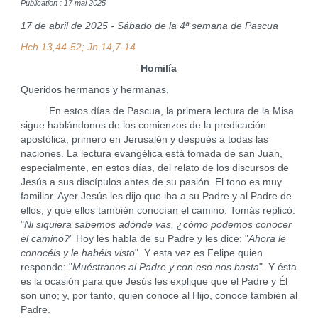
Publication : 17 mai 2025
17 de abril de 2025 - Sábado de la 4ª semana de Pascua
Hch 13,44-52; Jn 14,7-14
Homilía
Queridos hermanos y hermanas,
En estos días de Pascua, la primera lectura de la Misa
sigue hablándonos de los comienzos de la predicación
apostólica, primero en Jerusalén y después a todas las
naciones. La lectura evangélica está tomada de san Juan,
especialmente, en estos días, del relato de los discursos de
Jesús a sus discípulos antes de su pasión. El tono es muy
familiar. Ayer Jesús les dijo que iba a su Padre y al Padre de
ellos, y que ellos también conocían el camino. Tomás replicó:
"
Ni siquiera sabemos adónde vas, ¿cómo podemos conocer
el camino?
” Hoy les habla de su Padre y les dice: "
Ahora le
conocéis y le habéis visto
". Y esta vez es Felipe quien
responde: "
Muéstranos al Padre y con eso nos basta
". Y ésta
es la ocasión para que Jesús les explique que el Padre y Él
son uno; y, por tanto, quien conoce al Hijo, conoce también al
Padre.