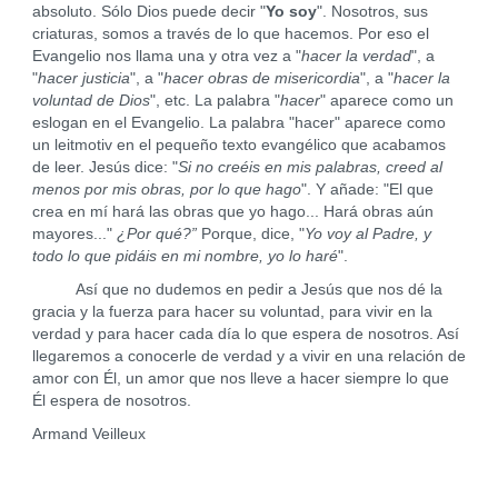
absoluto. Sólo Dios puede decir "
Yo soy
". Nosotros, sus
criaturas, somos a través de lo que hacemos. Por eso el
Evangelio nos llama una y otra vez a "
hacer la verdad
", a
"
hacer justicia
", a "
hacer obras de misericordia
", a "
hacer la
voluntad de Dios
", etc. La palabra "
hacer
" aparece como un
eslogan en el Evangelio. La palabra "hacer" aparece como
un leitmotiv en el pequeño texto evangélico que acabamos
de leer. Jesús dice: "
Si no creéis en mis palabras, creed al
menos por mis obras, por lo que hago
". Y añade: "El que
crea en mí hará las obras que yo hago... Hará obras aún
mayores..."
¿Por qué?”
Porque, dice, "
Yo voy al Padre, y
todo lo que pidáis en mi nombre, yo lo haré
".
Así que no dudemos en pedir a Jesús que nos dé la
gracia y la fuerza para hacer su voluntad, para vivir en la
verdad y para hacer cada día lo que espera de nosotros. Así
llegaremos a conocerle de verdad y a vivir en una relación de
amor con Él, un amor que nos lleve a hacer siempre lo que
Él espera de nosotros.
Armand Veilleux