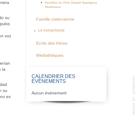
onera
Homélies du Père Oswald Nyamigezy
Nsabimana
do su
Famille cistercienne
ípulos
Le monachisme
en voz
Ecrits des frères
Médiathèques
erían
 la
CALENDRIER DES
ÉVÈNEMENTS
idad
n su
Aucun évènement
 no es