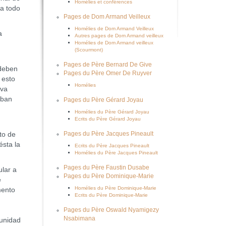
Homélies et conférences
pa todo
Pages de Dom Armand Veilleux
Homélies de Dom Armand Veilleux
a
Autres pages de Dom Armand veilleux
Homélies de Dom Armand veilleux
(Scourmont)
Pages de Père Bernard De Give
 deben
Pages du Père Omer De Ruyver
 esto
Homélies
iva
aban
Pages du Père Gérard Joyau
Homélies du Père Gérard Joyau
Ecrits du Père Gérard Joyau
to de
Pages du Père Jacques Pineault
ésta la
Ecrits du Père Jacques Pineault
Homélies du Père Jacques Pineault
Pages du Père Faustin Dusabe
ular a
Pages du Père Dominique-Marie
e
Homélies du Père Dominique-Marie
mento
Ecrits du Père Dominique-Marie
Pages du Père Oswald Nyamigezy
Nsabimana
munidad