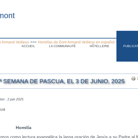
mont
 Armand Veilleux
>>>
Homilías de Dom Armand Veilleux en español
>>>
Homilía 
ACCUEIL
LA COMMUNAUTÉ
HÔTELLERIE
PUBLICA
.
ª SEMANA DE PASCUA, EL 3 DE JUNIO, 2025
ion : 2 juin 2025
cua
Homilía
emos como lectura evangélica la larga oración de Jesús a su Padre al f