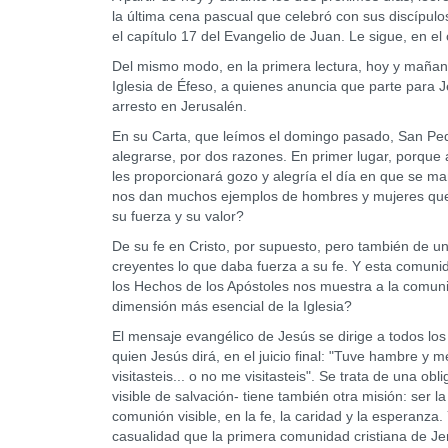
la última cena pascual que celebró con sus discípul
el capítulo 17 del Evangelio de Juan. Le sigue, en el 
Del mismo modo, en la primera lectura, hoy y mañana
Iglesia de Éfeso, a quienes anuncia que parte para Je
arresto en Jerusalén.
En su Carta, que leímos el domingo pasado, San Pedro
alegrarse, por dos razones. En primer lugar, porque a
les proporcionará gozo y alegría el día en que se manif
nos dan muchos ejemplos de hombres y mujeres que f
su fuerza y su valor?
De su fe en Cristo, por supuesto, pero también de u
creyentes lo que daba fuerza a su fe. Y esta comuni
los Hechos de los Apóstoles nos muestra a la comunid
dimensión más esencial de la Iglesia?
El mensaje evangélico de Jesús se dirige a todos lo
quien Jesús dirá, en el juicio final: "Tuve hambre y 
visitasteis... o no me visitasteis". Se trata de una o
visible de salvación- tiene también otra misión: ser l
comunión visible, en la fe, la caridad y la esperanza
casualidad que la primera comunidad cristiana de J