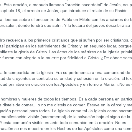
os. Esta oración, a menudo llamada "oración sacerdotal" de Jesús, ocu
capítulo 18, el arresto de Jesús, que introduce el relato de su Pasión.
, leemos sobre el encuentro de Pablo en Mileto con los ancianos de l
rusalén, donde tendrá que sufrir. Y la lectura del jueves describirá su
 recuerda a los primeros cristianos que si sufren por ser cristianos,
sí participan en los sufrimientos de Cristo y, en segundo lugar, porque
ieste la gloria de Cristo. Las Actas de los mártires de la Iglesia primit
ueron con alegría a la muerte por fidelidad a Cristo. ¿De dónde sac
na fe compartida en la Iglesia. Era su pertenencia a una comunidad de
dad de creyentes encontraba su unidad y cohesión en la oración. El tex
ad primitiva en oración con los Apóstoles y en torno a María. ¿No es 
s hombres y mujeres de todos los tiempos. Es a cada persona en partic
me disteis de comer... o no me disteis de comer. Estuve en la cárcel y m
bligación personal para todos. La Iglesia como tal -la Iglesia como sacra
a manifestación visible (sacramental) de la salvación bajo el signo de la
. Y esta comunión visible es ante todo comunión en la oración. No es
erusalén se nos muestre en los Hechos de los Apóstoles como una co