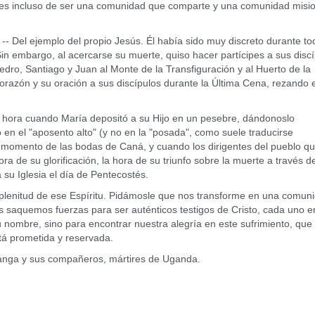
ntes incluso de ser una comunidad que comparte y una comunidad misi
-- Del ejemplo del propio Jesús. Él había sido muy discreto durante to
Sin embargo, al acercarse su muerte, quiso hacer partícipes a sus disc
edro, Santiago y Juan al Monte de la Transfiguración y al Huerto de la
corazón y su oración a sus discípulos durante la Última Cena, rezando 
a hora cuando María depositó a su Hijo en un pesebre, dándonoslo
en el "aposento alto" (y no en la "posada", como suele traducirse
 momento de las bodas de Caná, y cuando los dirigentes del pueblo qu
a de su glorificación, la hora de su triunfo sobre la muerte a través de
 su Iglesia el día de Pentecostés.
plenitud de ese Espíritu. Pidámosle que nos transforme en una comun
s saquemos fuerzas para ser auténticos testigos de Cristo, cada uno e
su nombre, sino para encontrar nuestra alegría en este sufrimiento, que
tá prometida y reservada.
nga y sus compañeros, mártires de Uganda.