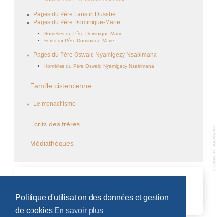
Pages du Père Faustin Dusabe
Pages du Père Dominique-Marie
Homélies du Père Dominique-Marie
Ecrits du Père Dominique-Marie
Pages du Père Oswald Nyamigezy Nsabimana
Homélies du Père Oswald Nyamigezy Nsabimana
Famille cistercienne
Le monachisme
Ecrits des frères
Médiathèques
CALENDRIER DES ÉVÈNEMENTS
Politique d'utilisation des données et gestion
Aucun évènement
de cookies
En savoir plus