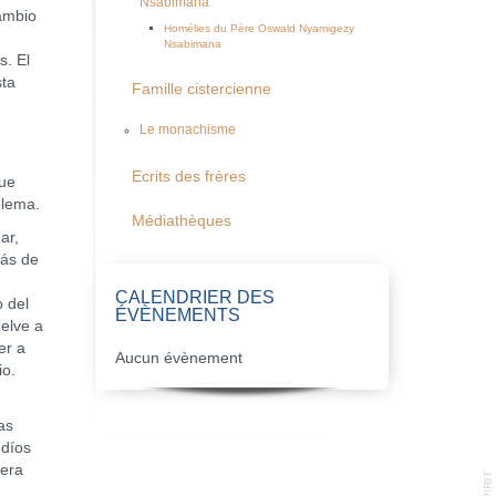
Nsabimana
ambio
Homélies du Père Oswald Nyamigezy
Nsabimana
s. El
sta
Famille cistercienne
Le monachisme
Ecrits des frères
que
blema.
Médiathèques
ar,
rás de
n
CALENDRIER DES
 del
ÉVÈNEMENTS
uelve a
er a
Aucun évènement
io.
as
udíos
 era