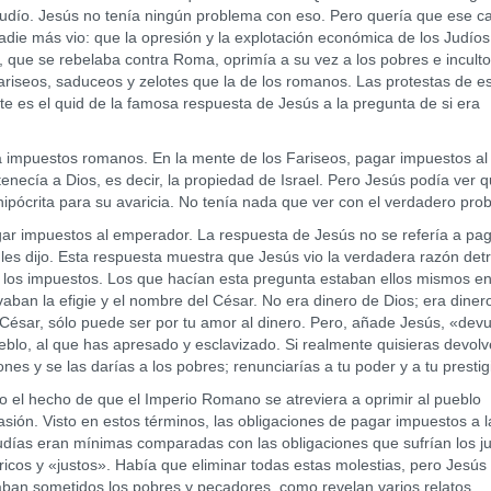
udío. Jesús no tenía ningún problema con eso. Pero quería que ese c
nadie más vio: que la opresión y la explotación económica de los Judíos
, que se rebelaba contra Roma, oprimía a su vez a los pobres e inculto
fariseos, saduceos y zelotes que la de los romanos. Las protestas de e
te es el quid de la famosa respuesta de Jesús a la pregunta de si era
mpuestos romanos. En la mente de los Fariseos, pagar impuestos al
enecía a Dios, es decir, la propiedad de Israel. Pero Jesús podía ver 
ipócrita para su avaricia. No tenía nada que ver con el verdadero pro
ar impuestos al emperador. La respuesta de Jesús no se refería a pag
 les dijo. Esta respuesta muestra que Jesús vio la verdadera razón det
e los impuestos. Los que hacían esta pregunta estaban ellos mismos e
n la efigie y el nombre del César. No era dinero de Dios; era dinero
l César, sólo puede ser por tu amor al dinero. Pero, añade Jesús, «dev
ueblo, al que has apresado y esclavizado. Si realmente quisieras devolv
nes y se las darías a los pobres; renunciarías a tu poder y a tu prestig
l hecho de que el Imperio Romano se atreviera a oprimir al pueblo
asión. Visto en estos términos, las obligaciones de pagar impuestos a l
udías eran mínimas comparadas con las obligaciones que sufrían los j
cos y «justos». Había que eliminar todas estas molestias, pero Jesús
aban sometidos los pobres y pecadores, como revelan varios relatos