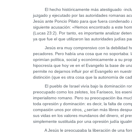
El hecho históricamente más atestiguado -incluso
juzgado y ejecutado por las autoridades romanas acu
Jesús ante Poncio Pilato para que fuera condenado a 
siguiente acusación: «Hemos encontrado a este hombr
(Lucas 23:2). Por tanto, es importante analizar dete
ya que fue el que utilizaron las autoridades judías p
Jesús era muy comprensivo con la debilidad hum
pecadores. Pero había una cosa que no soportaba: la
oprimían política, social y económicamente a su prop
hipocresía que hoy ve en el Evangelio la base de una
permite no dejarnos influir por el Evangelio en nuestr
distinción (que es otra cosa que la autonomía de c
El pueblo de Israel vivía bajo la dominación roma
preocupado como los zelotes, los Fariseos, los esenio
imperialismo romano. Pero su preocupación iba mucho
toda opresión y dominación: es decir, la falta de co
compasión unos por otros, ¿serían más libres despu
sus vidas en los valores mundanos del dinero, el pres
simplemente sustituida por una opresión judía igual
A Jesús le preocupaba la liberación de una form