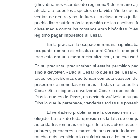
(¡hoy diríamos «cambio de régimen»!) de romano a j
afectara a todos los aspectos de la vida. Vio lo que 
venían de dentro y no de fuera. La clase media judía
pueblo llano sufría más la opresión de los escribas, 
clase media contra los romanos eran hipócritas. Y és
legítimo pagar impuestos al César.
En la práctica, la ocupación romana significaba i
ocupante romano significaba dar al César lo que pert
todo esto era una mera racionalización, una excusa h
En su pregunta, preguntaban si estaba permitido pag
sino a devolver. «Dad al César lo que es del César»,
todos los problemas que tenían con esta cuestión d
posesión de monedas romanas. Estas monedas llevaba
César. Si te niegas a devolver al César lo que es de
Dios lo que es de Dios», es decir, devuélvele a su p
Dios lo que le pertenece, venderías todas tus posesio
El verdadero problema era la opresión en sí, no e
elegido. La raíz de toda opresión es la falta de comp
autoridades romanas en lugar de a las autoridades j
pobres y pecadores a manos de sus conciudadanos ri
mucho más sensible a los sufrimientos a los que est