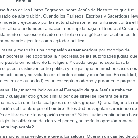
Homilía
 fuera de los Libros Sagrados- sobre Jesús de Nazaret es que fue
sado de alta traición. Cuando los Fariseos, Escribas y Sacerdotes llev
muerte y ejecutado por las autoridades romanas, utilizaron contra él 
e alborotando nuestra nación: nos impide pagar el tributo al César...
nidamente el suceso relatado en el relato evangélico que acabamos de 
ara mandarle ejecutar como agitador político.
ana y mostraba una compasión estremecedora por todo tipo de
 hipocresía. No soportaba la hipocresía de las autoridades judías que
io pueblo en nombre de la religión. Y desde luego no soportaría la
 supuesta distinción entre política y religión que en muchos casos nos
as actitudes y actividades en el orden social y económico. En realidad, 
ada esfera de autoridad) es un concepto moderno y puramente pagano.
na. Hay muchos indicios en el Evangelio de que Jesús estaba tan
s y cualquier otro grupo similar por que Israel se liberara de este
 más allá que la de cualquiera de estos grupos. Quería llegar a la ra
mpasión del hombre por el hombre. Si los Judíos seguían careciendo de
és de librarse de la ocupación romana? Si los Judíos continuaban bas
tigio, la solidaridad de clan y el poder, ¿no sería la opresión romana
mente implacable?
a mucho más verdadera que a los zelotes. Querían un cambio de go