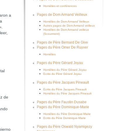
Homélies et conférences
Pages de Dom Armand Veilleux
aron a
la
Homélies de Dom Armand Veilleux
Autres pages de Dom Armand veilleux
».
Homélies de Dom Armand veilleux
leer,
(Scourmont)
Pages de Père Bernard De Give
Pages du Père Omer De Ruyver
Homélies
Pages du Père Gérard Joyau
Homélies du Père Gérard Joyau
tal
Ecrits du Père Gérard Joyau
Pages du Père Jacques Pineault
Ecrits du Père Jacques Pineault
Homélies du Père Jacques Pineault
íz de
Pages du Père Faustin Dusabe
Pages du Père Dominique-Marie
ando
Homélies du Père Dominique-Marie
Ecrits du Père Dominique-Marie
Pages du Père Oswald Nyamigezy
bierno