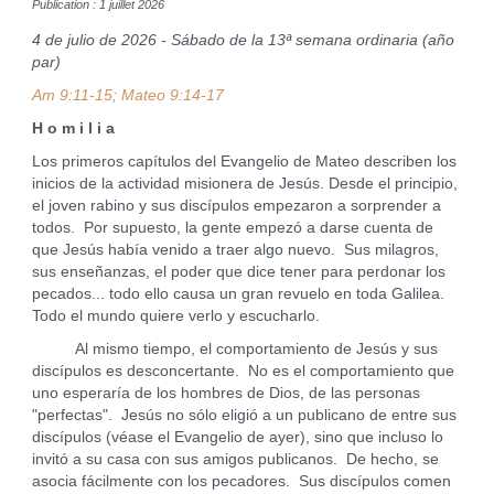
Publication : 1 juillet 2026
4 de julio de 2026 - Sábado de la 13ª semana ordinaria (año
par)
Am 9:11-15; Mateo 9:14-17
H o m i l i a
Los primeros capítulos del Evangelio de Mateo describen los
inicios de la actividad misionera de Jesús. Desde el principio,
el joven rabino y sus discípulos empezaron a sorprender a
todos. Por supuesto, la gente empezó a darse cuenta de
que Jesús había venido a traer algo nuevo. Sus milagros,
sus enseñanzas, el poder que dice tener para perdonar los
pecados... todo ello causa un gran revuelo en toda Galilea.
Todo el mundo quiere verlo y escucharlo.
Al mismo tiempo, el comportamiento de Jesús y sus
discípulos es desconcertante. No es el comportamiento que
uno esperaría de los hombres de Dios, de las personas
"perfectas". Jesús no sólo eligió a un publicano de entre sus
discípulos (véase el Evangelio de ayer), sino que incluso lo
invitó a su casa con sus amigos publicanos. De hecho, se
asocia fácilmente con los pecadores. Sus discípulos comen