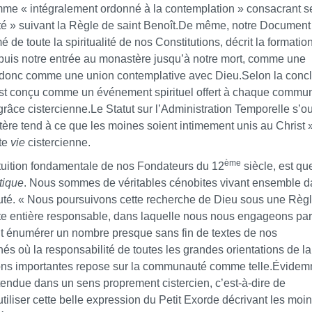
comme « intégralement ordonné à la contemplation » consacrant s
é » suivant la Règle de saint Benoît.De même, notre Document 
de toute la spiritualité de nos Constitutions, décrit la formatio
uis notre entrée au monastère jusqu’à notre mort, comme une
et donc comme une union contemplative avec Dieu.Selon la conc
-ci est conçu comme un événement spirituel offert à chaque commu
 grâce cistercienne.Le Statut sur l’Administration Temporelle s’o
ère tend à ce que les moines soient intimement unis au Christ »
tte
vie
cistercienne.
ème
ntuition fondamentale de nos Fondateurs du 12
siècle, est qu
tique
. Nous sommes de véritables cénobites vivant ensemble d
uté. «
Nous poursuivons cette recherche de Dieu sous une Règl
e entière responsable, dans laquelle nous nous engageons par
rait énumérer un nombre presque sans fin de textes de nos
és où la responsabilité de toutes les grandes orientations de la
ons importantes repose sur la communauté comme telle.Évidem
endue dans un sens proprement cistercien, c’est-à-dire de
tiliser cette belle expression du Petit Exorde décrivant les moi