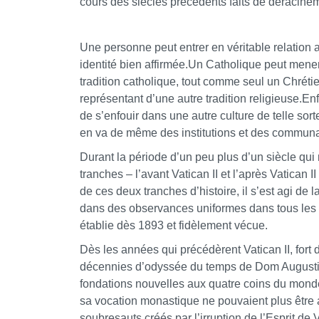
cours des siècles précédents faits de déracine
Une personne peut entrer en véritable relatio
identité bien affirmée.Un Catholique peut mene
tradition catholique, tout comme seul un Chrétie
représentant d’une autre tradition religieuse.En
de s’enfouir dans une autre culture de telle sorte
en va de même des institutions et des commun
Durant la période d’un peu plus d’un siècle qui
tranches – l’avant Vatican II et l’après Vatican 
de ces deux tranches d’histoire, il s’est agi de
dans des observances uniformes dans tous les 
établie dès 1893 et fidèlement vécue.
Dès les années qui précédèrent Vatican II, fort 
décennies d’odyssée du temps de Dom August
fondations nouvelles aux quatre coins du monde.Il
sa vocation monastique ne pouvaient plus être 
soubresauts créés par l’irruption de l’Esprit de 