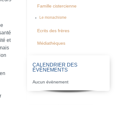
Famille cistercienne
Le monachisme
ée
Ecrits des frères
santé
ité et
Médiathèques
 mais
ion
CALENDRIER DES
ÉVÈNEMENTS
ien
Aucun évènement
r