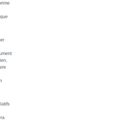
prime
 que
mer
cument
ien,
ire
n
latifs
era