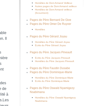
Homélies de Dom Armand Veilleux
Autres pages de Dom Armand veilleux
Homélies de Dom Armand veilleux
(Scourmont)
Pages de Père Bernard De Give
Pages du Père Omer De Ruyver
Homélies
able
Pages du Père Gérard Joyau
n. Il
Homélies du Père Gérard Joyau
Ecrits du Père Gérard Joyau
s
Pages du Père Jacques Pineault
mière
Ecrits du Père Jacques Pineault
Homélies du Père Jacques Pineault
s
Pages du Père Faustin Dusabe
ent
Pages du Père Dominique-Marie
Homélies du Père Dominique-Marie
Ecrits du Père Dominique-Marie
 des
e de
Pages du Père Oswald Nyamigezy
Nsabimana
lité à
Homélies du Père Oswald Nyamigezy
es.Les
Nsabimana
sieurs