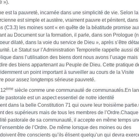
 »).
ne est la pauvreté, incarnée dans une simplicité de vie. Selon la
ercienne est simple et austère, vraiment pauvre et pénitent, dans
ns (C3.3) les moines sont « en quête de la béatitude promise au
Quant au Document sur la formation, il parle, dans son Prologue (n
coeur dilaté, dans la voie du service de Dieu », après s’être dét
ité. Le Statut sur l’Administration Temporelle rappelle aussi dè
élique dans l’utilisation des biens dont nous avons l’usage mais
-dire des biens appartenant au Peuple de Dieu. Cette pratique d
idemment un point important à surveiller au cours de la Visite
vivre pour assez longtemps sérieuse pauvreté.
ème
 12
siècle comme une communauté de communautés.En la
de pastorale est un aspect essentiel de notre identité
ent dans la belle Constitution 71 qui ouvre leur troisième partie
ent des supérieurs mais de tous les membres de l’Ordre.Chaque 
lité pastorale de sa communauté, il accepte en même temps un
de l’ensemble de l’Ordre. De même lorsque des moines ou des
doivent être conscients qu’ils élisent quelqu’un qui devra exerc