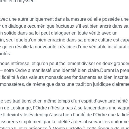
ment et d’odyssée.
n avec une autre uniquement dans la mesure où elle possède une
r un dialogue œcuménique fructueux s’il est bien ancré dans sa
n solide dans sa foi peut dialoguer en toute vérité avec un
fin, seul quelqu’un bien enraciné dans sa propre culture est cap
 qu’en résulte la nouveauté créatrice d’une véritable inculturatio
autés.
 nous intéresse, et qu’on peut facilement diviser en deux grande
II – notre Ordre a manifesté une identité bien claire.Durant la pre
 la fidélité à des valeurs monastiques fondamentales bien inscrite
monastères, de même que dans une tradition juridique clairem
de ses traditions et en même temps d’un esprit d’aventure hérité
in de
Lestrange
, l’Ordre n’hésita pas à se lancer dans une vagu
 devint vite évident qu’aussi bien l’unité de l’Ordre que la fidé
assurées simplement par la fidélité à des observances uniform
Vatican II, et la présence à Monte Cistello à cette époque de plu