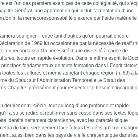
re est l’un des premiers exercices de cette collégialité, qui s’ex
apitre Général, une approbation qui inclut l’acceptation d’une
ion.Enfin la mêmecoresponsabilité s’exerce par l’aide matérielle
 aimera souligner – entre tant d’autres qu’on pourrait encore
 Déclaration de 1969 fut occasionnée par la nécessité de réaffir
e l’on reconnaissait la nécessité d’une diversité à cause de
ultures, toutes en rapide évolution. Dans le même esprit, le Do
ds principes fondamentaux de toute formation dans l’Esprit cisterc
 toutes les cultures et même appelant chaque région (n. 69) à fa
me du Statut sur l’Administration TemporelleLe Statut des
rès Chapitre, précisément pour respecter ce besoin d’incarnatio
u dernier demi-siècle, tout au long d’une profonde et rapide
 qu’il a su se redire et réaffirmer sans cesse dans ses textes légis
tte identité nettement cistercienne, avec les caractéristique
mettra de faire sereinement face à tous les défis qu’il ne manqu
ent, aussi bien dans les pays de vielle chrétienté que dans les