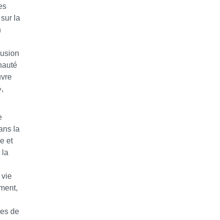
es
sur la
n
lusion
nauté
uvre
,
e
ans la
e et
 la
 vie
ment,
nes de