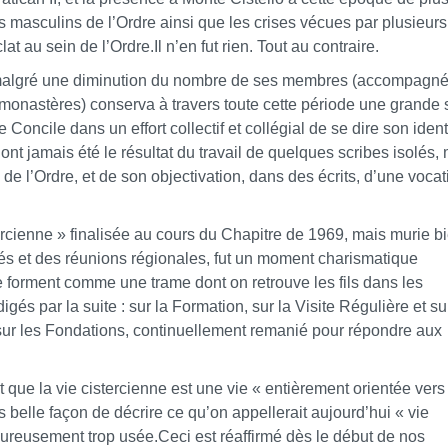
 masculins de l’Ordre ainsi que les crises vécues par plusieurs
at au sein de l’Ordre.Il n’en fut rien. Tout au contraire.
e, malgré une diminution du nombre de ses membres (accompagn
onastères) conserva à travers toute cette période une grande 
e Concile dans un effort collectif et collégial de se dire son ident
ont jamais été le résultat du travail de quelques scribes isolés,
e l’Ordre, et de son objectivation, dans des écrits, d’une vocat
tercienne » finalisée au cours du Chapitre de 1969, mais murie b
és et des réunions régionales, fut un moment charismatique
te forment comme une trame dont on retrouve les fils dans les
igés par la suite : sur la Formation, sur la Visite Régulière et su
 sur les Fondations, continuellement remanié pour répondre aux
t que la vie cistercienne est une vie « entièrement orientée vers
s belle façon de décrire ce qu’on appellerait aujourd’hui « vie
eureusement trop usée.Ceci est réaffirmé dès le début de nos