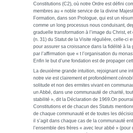
Constitutions (C2), où notre Ordre est défini 
membres au « noble service de la divine Majest
Formation, dans son Prologue, qui est un résumé 
comme un long processus nous conduisant, dep
graduelle transformation à l’image du Christ, 
(n. 31) du Statut de la Visite régulière, celle
pour assurer sa croissance dans la fidélité à la
par l’affirmation que « t
l’organisation du monast
Enfin le but d’une fondation est de propager ce
La deuxième grande intuition, rejoignant une i
notre vie est clairement et profondément
cénobi
solitude et non des ermites vivant en communa
un Abbé, dans une communauté de charité, tout
stabilité », dit la Déclaration de 1969.On pour
Constitutions et de chacun des Statuts mentionn
de chaque communauté et de toutes les décisi
il s’agit dans chaque cas de la communauté ent
l’ensemble des frères « avec leur abbé » (pour u