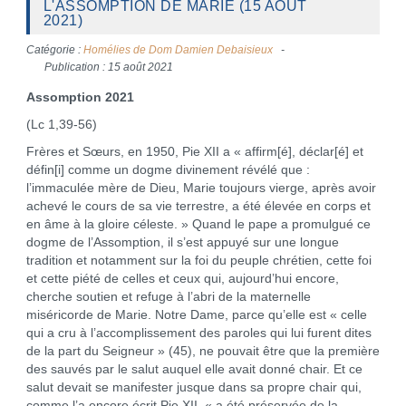
L'ASSOMPTION DE MARIE (15 AOÛT
2021)
Catégorie :
Homélies de Dom Damien Debaisieux
Publication : 15 août 2021
Assomption 2021
(Lc 1,39-56)
Frères et Sœurs, en 1950, Pie XII a « affirm[é], déclar[é] et
défin[i] comme un dogme divinement révélé que :
l’immaculée mère de Dieu, Marie toujours vierge, après avoir
achevé le cours de sa vie terrestre, a été élevée en corps et
en âme à la gloire céleste. » Quand le pape a promulgué ce
dogme de l’Assomption, il s’est appuyé sur une longue
tradition et notamment sur la foi du peuple chrétien, cette foi
et cette piété de celles et ceux qui, aujourd’hui encore,
cherche soutien et refuge à l’abri de la maternelle
miséricorde de Marie. Notre Dame, parce qu’elle est « celle
qui a cru à l’accomplissement des paroles qui lui furent dites
de la part du Seigneur » (45), ne pouvait être que la première
des sauvés par le salut auquel elle avait donné chair. Et ce
salut devait se manifester jusque dans sa propre chair qui,
comme l’a encore écrit Pie XII, « a été préservée de la