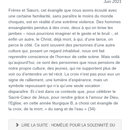
Juin 2021
Frères et Sœurs, cet évangile que nous avons écouté avec
une certaine familiarité, sans paraître le moins du monde
choqués, est en réalité d’une extrême violence. Des hommes
ensanglantés pendus à des croix, deux à qui on brise les
jambes – nous pourrions imaginer et le geste et le bruit -, et
enfin un autre, le Christ, déjà mort, à qui, d’une lance, on
perce le côté. Ce sont souvent des personnes d’une autre
culture qui, posant un regard
inhabitué
, nous ont fait
reprendre conscience de l’horreur de cette scène. Mais voilà
qu’aujourd’hui, ce sont des personnes que nous pensions de
notre propre culture, des jeunes, qui ne supportent plus de
voir ou d’entendre un tel récit. La croix n’est pas pour eux un
signe de ralliement, une lumière d’espérance, mais un
symbole repoussant qui n’a qu’une seule vocation :
disparaître. Et c’est dans ce contexte que, pour célébrer le
Sacré-Cœur de Jésus, pour rendre grâce à l’amour de Dieu,
l’Eglise, en cette année liturgique B, a choisi cet évangile de
la croix, de la mort, « du sang et de l’eau » (34).
LIRE LA SUITE : HOMÉLIE POUR LA SOLENNITÉ DU