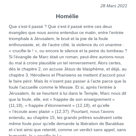
28 Mars 2021
Homélie
Que s’est-il passé ? Que s’est-il passé entre ces deux
évangiles que nous avons entendus ce matin, entre l’entrée
triomphale à Jérusalem, le bruit et la joie de la foule
enthousiaste, et, de l’autre côté, la violence du cri unanime :
« crucifie-le ! », ou encore le silence et la peine du tombeau ?
Si l’évangile de Marc était un roman, peut-être aurions-nous
du mal à croire plausible un tel renversement. Alors certes,
dès le chapitre 2, on accuse Jésus de blasphème, et déjà, au
chapitre 3, Hérodiens et Pharisiens se mettent d’accord pour
le faire périr. Mais ils n’osent pas passer à l’acte parce que la
foule l’accueille comme le Messie. Et si, après l’entrée à
Jérusalem, ils se heurtent à lui dans le Temple, Marc nous dit
que la foule, elle, est « frappée de son enseignement »
(11,18), « frappée d’étonnement » (12,18), et qu’elle
« l’écoute avec plaisir » (12,37). Pourtant, nous l’avons
entendu, au chapitre 15, les grands prêtres soulèvent cette
même foule pour qu’elle demande la libération de Barabbas
et c’est ainsi que retentit, comme un verdict sans appel, sans
humanité, le « crucifie-le ! ».