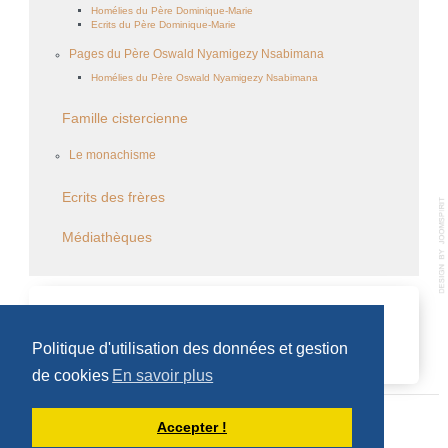
Homélies du Père Dominique-Marie
Ecrits du Père Dominique-Marie
Pages du Père Oswald Nyamigezy Nsabimana
Homélies du Père Oswald Nyamigezy Nsabimana
Famille cistercienne
Le monachisme
Ecrits des frères
Médiathèques
CALENDRIER DES ÉVÈNEMENTS
Politique d'utilisation des données et gestion
Aucun évènement
de cookies
En savoir plus
Accepter !