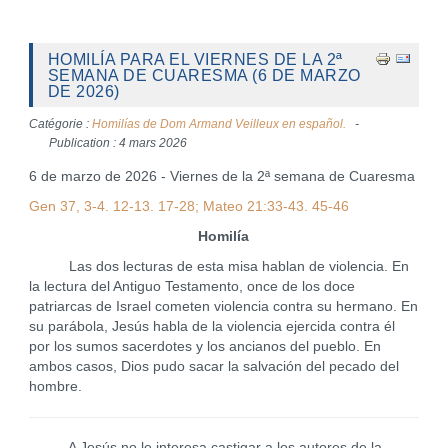
HOMILÍA PARA EL VIERNES DE LA 2ª
SEMANA DE CUARESMA (6 DE MARZO
DE 2026)
Catégorie :
Homilías de Dom Armand Veilleux en español.
Publication : 4 mars 2026
6 de marzo de 2026 - Viernes de la 2ª semana de Cuaresma
Gen 37, 3-4. 12-13. 17-28; Mateo 21:33-43. 45-46
Homilía
Las dos lecturas de esta misa hablan de violencia. En
la lectura del Antiguo Testamento, once de los doce
patriarcas de Israel cometen violencia contra su hermano. En
su parábola, Jesús habla de la violencia ejercida contra él
por los sumos sacerdotes y los ancianos del pueblo. En
ambos casos, Dios pudo sacar la salvación del pecado del
hombre.
A Jesús no le interesa castigar a los autores de la