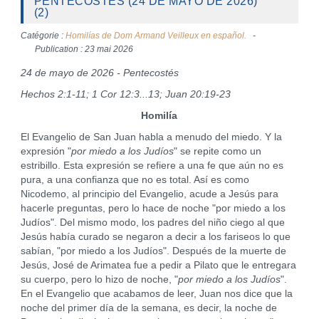
PENTECOSTÉS (24 DE MAYO DE 2026)
(2)
Catégorie :
Homilías de Dom Armand Veilleux en español.
Publication : 23 mai 2026
24 de mayo de 2026 - Pentecostés
Hechos 2:1-11; 1 Cor 12:3...13; Juan 20:19-23
Homilía
El Evangelio de San Juan habla a menudo del miedo. Y la
expresión "
por miedo a los Judíos
" se repite como un
estribillo. Esta expresión se refiere a una fe que aún no es
pura, a una confianza que no es total. Así es como
Nicodemo, al principio del Evangelio, acude a Jesús para
hacerle preguntas, pero lo hace de noche "por miedo a los
Judíos". Del mismo modo, los padres del niño ciego al que
Jesús había curado se negaron a decir a los fariseos lo que
sabían, "por miedo a los Judíos". Después de la muerte de
Jesús, José de Arimatea fue a pedir a Pilato que le entregara
su cuerpo, pero lo hizo de noche, "
por miedo a los Judíos
".
En el Evangelio que acabamos de leer, Juan nos dice que la
noche del primer día de la semana, es decir, la noche de