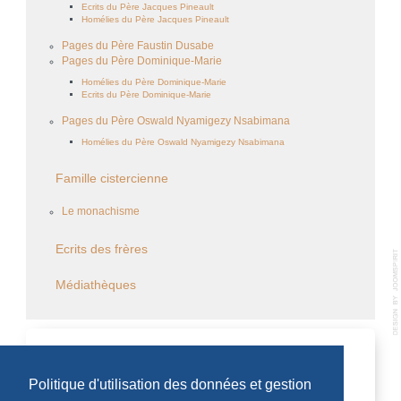
Ecrits du Père Jacques Pineault
Homélies du Père Jacques Pineault
Pages du Père Faustin Dusabe
Pages du Père Dominique-Marie
Homélies du Père Dominique-Marie
Ecrits du Père Dominique-Marie
Pages du Père Oswald Nyamigezy Nsabimana
Homélies du Père Oswald Nyamigezy Nsabimana
Famille cistercienne
Le monachisme
Ecrits des frères
Médiathèques
CALENDRIER DES ÉVÈNEMENTS
Politique d'utilisation des données et gestion
Aucun évènement