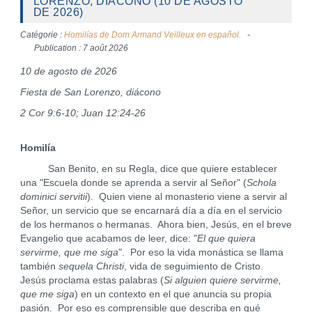
LORENZO, DIÁCONO (10 DE AGOSTO
DE 2026)
Catégorie :
Homilías de Dom Armand Veilleux en español.
Publication : 7 août 2026
10 de agosto de 2026
Fiesta de San Lorenzo, diácono
2 Cor 9:6-10; Juan 12:24-26
Homilía
San Benito, en su Regla, dice que quiere establecer
una "Escuela donde se aprenda a servir al Señor" (
Schola
dominici servitii
). Quien viene al monasterio viene a servir al
Señor, un servicio que se encarnará día a día en el servicio
de los hermanos o hermanas. Ahora bien, Jesús, en el breve
Evangelio que acabamos de leer, dice: "
El que quiera
servirme, que me siga
". Por eso la vida monástica se llama
también
sequela Christi
, vida de seguimiento de Cristo.
Jesús proclama estas palabras (
Si alguien quiere servirme,
que me siga
) en un contexto en el que anuncia su propia
pasión. Por eso es comprensible que describa en qué