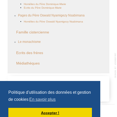
Homélies du Père Dominique-Marie
Ecrits du Père Dominique-Marie
Pages du Père Oswald Nyamigezy Nsabimana
Homélies du Père Oswald Nyamigezy Nsabimana
Famille cistercienne
Le monachisme
Ecrits des frères
Médiathèques
CALENDRIER DES ÉVÈNEMENTS
Politique d'utilisation des données et gestion
Aucun évènement
de cookies
En savoir plus
Accepter !