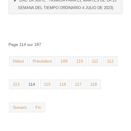
LIRE LA SUITE : HOMILÍA PARA EL MARTES DE LA 13ª
SEMANA DEL TIEMPO ORDINARIO 4 JULIO DE 2023)
Page 114 sur 187
Début
Précédent
109
110
111
112
113
114
115
116
117
118
Suivant
Fin