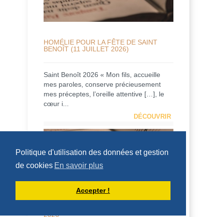
HOMÉLIE POUR LA FÊTE DE SAINT
BENOÎT (11 JUILLET 2026)
Saint Benoît 2026 « Mon fils, accueille
mes paroles, conserve précieusement
mes préceptes, l’oreille attentive […], le
cœur i...
DÉCOUVRIR
HOMÉLIES DU PÈRE DOMINIQUE-MARIE
Politique d'utilisation des données et gestion
de cookies
En savoir plus
Accepter !
HOMÉLIE POUR LE 14ÈME DIMANCHE
DU TEMPS ORDINAIRE - 5 JUILLET
2026