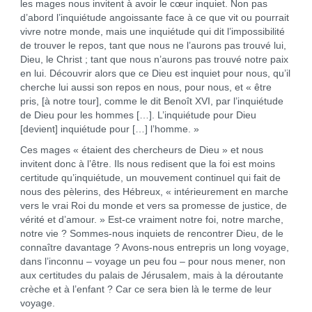
les mages nous invitent à avoir le cœur inquiet. Non pas
d’abord l’inquiétude angoissante face à ce que vit ou pourrait
vivre notre monde, mais une inquiétude qui dit l’impossibilité
de trouver le repos, tant que nous ne l’aurons pas trouvé lui,
Dieu, le Christ ; tant que nous n’aurons pas trouvé notre paix
en lui. Découvrir alors que ce Dieu est inquiet pour nous, qu’il
cherche lui aussi son repos en nous, pour nous, et « être
pris, [à notre tour], comme le dit Benoît XVI, par l’inquiétude
de Dieu pour les hommes […]. L’inquiétude pour Dieu
[devient] inquiétude pour […] l’homme. »
Ces mages « étaient des chercheurs de Dieu » et nous
invitent donc à l’être. Ils nous redisent que la foi est moins
certitude qu’inquiétude, un mouvement continuel qui fait de
nous des pèlerins, des Hébreux, « intérieurement en marche
vers le vrai Roi du monde et vers sa promesse de justice, de
vérité et d’amour. » Est-ce vraiment notre foi, notre marche,
notre vie ? Sommes-nous inquiets de rencontrer Dieu, de le
connaître davantage ? Avons-nous entrepris un long voyage,
dans l’inconnu – voyage un peu fou – pour nous mener, non
aux certitudes du palais de Jérusalem, mais à la déroutante
crèche et à l’enfant ? Car ce sera bien là le terme de leur
voyage.