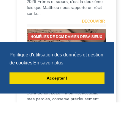
2026 Frères et sœurs, c’est la deuxième
fois que Matthieu nous rapporte un récit
sur le...
DÉCOUVRIR
HOMÉLIES DE DOM DAMIEN DEBAISIEUX
Politique d'utilisation des données et gestion
de cookies
En savoir plus
HOMÉLIE POUR LA FÊTE DE SAINT
BENOÎT (11 JUILLET 2026)
Accepter !
Saint Benoît 2026 « Mon fils, accueille
mes paroles, conserve précieusement
mes préceptes, l’oreille attentive […], le
cœur i...
DÉCOUVRIR