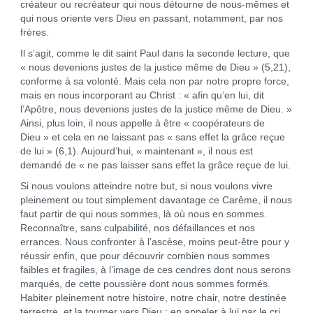
créateur ou recréateur qui nous détourne de nous-mêmes et
qui nous oriente vers Dieu en passant, notamment, par nos
frères.
Il s’agit, comme le dit saint Paul dans la seconde lecture, que
« nous devenions justes de la justice même de Dieu » (5,21),
conforme à sa volonté. Mais cela non par notre propre force,
mais en nous incorporant au Christ : « afin qu’en lui, dit
l’Apôtre, nous devenions justes de la justice même de Dieu. »
Ainsi, plus loin, il nous appelle à être « coopérateurs de
Dieu » et cela en ne laissant pas « sans effet la grâce reçue
de lui » (6,1). Aujourd’hui, « maintenant », il nous est
demandé de « ne pas laisser sans effet la grâce reçue de lui.
Si nous voulons atteindre notre but, si nous voulons vivre
pleinement ou tout simplement davantage ce Carême, il nous
faut partir de qui nous sommes, là où nous en sommes.
Reconnaître, sans culpabilité, nos défaillances et nos
errances. Nous confronter à l’ascèse, moins peut-être pour y
réussir enfin, que pour découvrir combien nous sommes
faibles et fragiles, à l’image de ces cendres dont nous serons
marqués, de cette poussière dont nous sommes formés.
Habiter pleinement notre histoire, notre chair, notre destinée
terrestre, et la tourner vers Dieu ; en appeler à lui par le cri