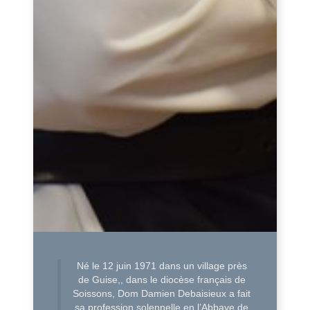
Né le 12 juin 1971 dans un village près
de Guise,, dans le diocèse français de
Soissons, Dom Damien Debaisieux a fait
sa profession solennelle en l’Abbaye de