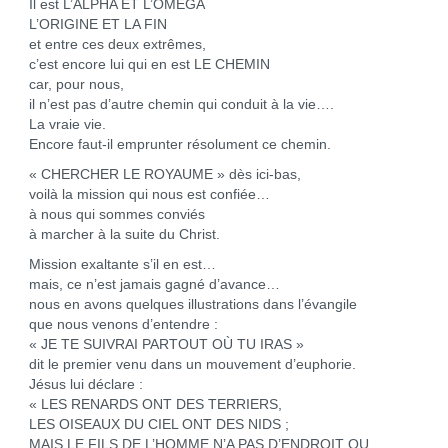
Il est L’ALPHA ET L’OMÉGA
L’ORIGINE ET LA FIN
et entre ces deux extrêmes,
c’est encore lui qui en est LE CHEMIN
car, pour nous,
il n’est pas d’autre chemin qui conduit à la vie….
La vraie vie.
Encore faut-il emprunter résolument ce chemin.
« CHERCHER LE ROYAUME » dès ici-bas,
voilà la mission qui nous est confiée…
à nous qui sommes conviés
à marcher à la suite du Christ.
Mission exaltante s’il en est…
mais, ce n’est jamais gagné d’avance…
nous en avons quelques illustrations dans l’évangile
que nous venons d’entendre :
« JE TE SUIVRAI PARTOUT OÙ TU IRAS »
dit le premier venu dans un mouvement d’euphorie.
Jésus lui déclare :
« LES RENARDS ONT DES TERRIERS,
LES OISEAUX DU CIEL ONT DES NIDS ;
MAIS LE FILS DE L’HOMME N’A PAS D’ENDROIT OU