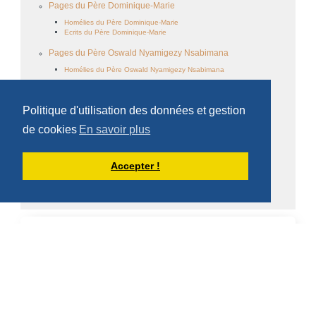
Pages du Père Dominique-Marie
Homélies du Père Dominique-Marie
Ecrits du Père Dominique-Marie
Pages du Père Oswald Nyamigezy Nsabimana
Homélies du Père Oswald Nyamigezy Nsabimana
Famille cistercienne
Politique d'utilisation des données et gestion
Le monachisme
de cookies
En savoir plus
Ecrits des frères
Accepter !
Médiathèques
CALENDRIER DES ÉVÈNEMENTS
Aucun évènement