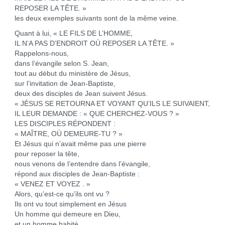
REPOSER LA TÊTE. »
les deux exemples suivants sont de la même veine.
Quant à lui, « LE FILS DE L’HOMME,
IL N’A PAS D’ENDROIT OÙ REPOSER LA TÊTE. »
Rappelons-nous,
dans l’évangile selon S. Jean,
tout au début du ministère de Jésus,
sur l’invitation de Jean-Baptiste,
deux des disciples de Jean suivent Jésus.
« JÉSUS SE RETOURNA ET VOYANT QU’ILS LE SUIVAIENT,
IL LEUR DEMANDE : « QUE CHERCHEZ-VOUS ? »
LES DISCIPLES RÉPONDENT :
« MAÎTRE, OÙ DEMEURE-TU ? »
Et Jésus qui n’avait même pas une pierre
pour reposer la tête,
nous venons de l’entendre dans l’évangile,
répond aux disciples de Jean-Baptiste :
« VENEZ ET VOYEZ . »
Alors, qu’est-ce qu’ils ont vu ?
Ils ont vu tout simplement en Jésus
Un homme qui demeure en Dieu,
et un homme habité,