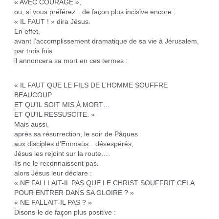
« AVEC COURAGE »,
ou, si vous préférez…de façon plus incisive encore :
« IL FAUT ! » dira Jésus.
En effet,
avant l’accomplissement dramatique de sa vie à Jérusalem,
par trois fois
il annoncera sa mort en ces termes :
« IL FAUT QUE LE FILS DE L’HOMME SOUFFRE
BEAUCOUP
ET QU’IL SOIT MIS À MORT…
ET QU’IL RESSUSCITE. »
Mais aussi,
après sa résurrection, le soir de Pâques
aux disciples d’Emmaüs…désespérés,
Jésus les rejoint sur la route….
Ils ne le reconnaissent pas.
alors Jésus leur déclare :
« NE FALLLAIT-IL PAS QUE LE CHRIST SOUFFRIT CELA
POUR ENTRER DANS SA GLOIRE ? »
« NE FALLAIT-IL PAS ? »
Disons-le de façon plus positive :