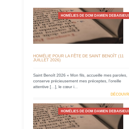
HOMÉLIES DE DOM DAMIEN DEBAISIEU
HOMÉLIE POUR LA FÊTE DE SAINT BENOÎT (11
JUILLET 2026)
Saint Benoît 2026 « Mon fils, accueille mes paroles,
conserve précieusement mes préceptes, l’oreille
attentive […], le cœur i...
DÉCOUVR
HOMÉLIES DE DOM DAMIEN DEBAISIEU