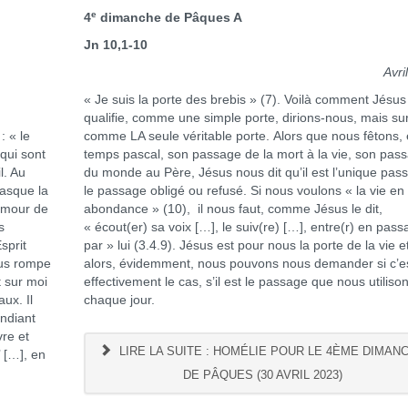
e
4
dimanche de Pâques A
Jn 10,1-10
Avri
« Je suis la porte des brebis » (7). Voilà comment Jésus
qualifie, comme une simple porte, dirions-nous, mais su
 « le
comme LA seule véritable porte. Alors que nous fêtons,
qui sont
temps pascal, son passage de la mort à la vie, son pas
l. Au
du monde au Père, Jésus nous dit qu’il est l’unique pas
masque la
le passage obligé ou refusé. Si nous voulons « la vie en
’amour de
abondance » (10), il nous faut, comme Jésus le dit,
s
« écout(er) sa voix […], le suiv(re) […], entre(r) en pass
sprit
par » lui (3.4.9). Jésus est pour nous la porte de la vie e
ous rompe
alors, évidemment, nous pouvons nous demander si c’e
t sur moi
effectivement le cas, s’il est le passage que nous utiliso
aux. Il
chaque jour.
endiant
vre et
LIRE LA SUITE : HOMÉLIE POUR LE 4ÈME DIMAN
’ […], en
DE PÂQUES (30 AVRIL 2023)