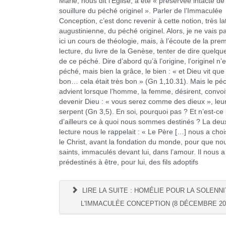
Marie, nous dit l’Eglise, a été « préservée intacte de
souillure du péché originel ». Parler de l’Immaculée
Conception, c’est donc revenir à cette notion, très la
augustinienne, du péché originel. Alors, je ne vais 
ici un cours de théologie, mais, à l’écoute de la pre
lecture, du livre de la Genèse, tenter de dire quelq
de ce péché. Dire d’abord qu’à l’origine, l’originel n’e
péché, mais bien la grâce, le bien : « et Dieu vit que 
bon… cela était très bon » (Gn 1,10.31). Mais le pé
advient lorsque l’homme, la femme, désirent, convoi
devenir Dieu : « vous serez comme des dieux », leur 
serpent (Gn 3,5). En soi, pourquoi pas ? Et n’est-ce
d’ailleurs ce à quoi nous sommes destinés ? La de
lecture nous le rappelait : « Le Père […] nous a choi
le Christ, avant la fondation du monde, pour que n
saints, immaculés devant lui, dans l’amour. Il nous a
prédestinés à être, pour lui, des fils adoptifs
LIRE LA SUITE : HOMÉLIE POUR LA SOLENNI
L'IMMACULÉE CONCEPTION (8 DÉCEMBRE 20