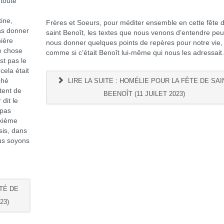
 toute
tine,
Frères et Soeurs, pour méditer ensemble en cette fête 
pas donner
saint Benoît, les textes que nous venons d’entendre pe
mière
nous donner quelques points de repères pour notre vie,
ue chose
comme si c’était Benoît lui-même qui nous les adressait
st pas le
cela était
ché
LIRE LA SUITE : HOMÉLIE POUR LA FÊTE DE SAI
tent de
BEENOÎT (11 JUILET 2023)
dit le
 pas
uxième
sis, dans
ous soyons
TÉ DE
23)