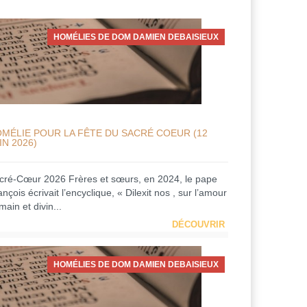
HOMÉLIES DE DOM DAMIEN DEBAISIEUX
MÉLIE POUR LA FÊTE DU SACRÉ COEUR (12
IN 2026)
cré-Cœur 2026 Frères et sœurs, en 2024, le pape
nçois écrivait l’encyclique, « Dilexit nos , sur l’amour
ain et divin...
DÉCOUVRIR
HOMÉLIES DE DOM DAMIEN DEBAISIEUX