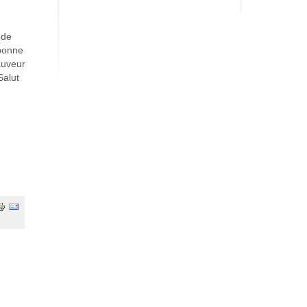
 de
 bonne
auveur
Salut