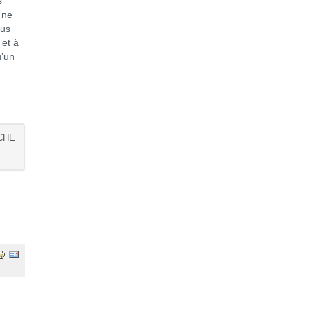
s
 ne
ous
 et à
u’un
CHE