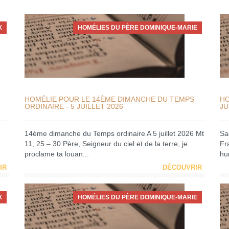
X
HOMÉLIES DU PÈRE DOMINIQUE-MARIE
HOMÉLIE POUR LE 14ÈME DIMANCHE DU TEMPS
HO
ORDINAIRE - 5 JUILLET 2026
JU
14ème dimanche du Temps ordinaire A 5 juillet 2026 Mt
Sa
11, 25 – 30 Père, Seigneur du ciel et de la terre, je
Fra
proclame ta louan...
hum
IR
DÉCOUVRIR
X
HOMÉLIES DU PÈRE DOMINIQUE-MARIE