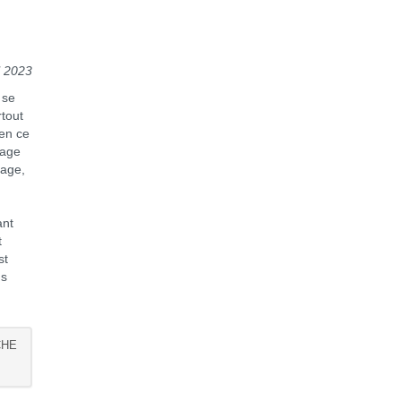
l 2023
 se
rtout
 en ce
sage
sage,
ant
t
st
ns
CHE