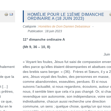
HOMÉLIE POUR LE 11ÈME DIMANCHE
ORDINAIRE A (18 JUIN 2023)
Catégorie :
Homélies de Dom Damien Debaisieux
Publication : 18 juin 2023
e
11
dimanche ordinaire A
(Mt 9, 36 – 10, 8)
Juin
« Voyant les foules, Jésus fut saisi de compassion enve
mphalement
elles parce qu’elles étaient désemparées et abattues 
s
des brebis sans berger. » (36). Frères et Sœurs, il y a 
le que la
ans, Jésus voyait des foules, des personnes en masse,
comme abandonnées, esseulées, perdues. Et si nous
t […]
suivons l’actualité, si nous regardons, écoutons, autour 
 prêtres,
nous, il semble bien que cela n’a pas changé. Or, si ch
t
revendique son autonomie, son indépendance, voire so
à ce que,
individualisme, chacun aussi recherche une direction
lui en le
commune, un sens ; quelque chose, quelqu’un qui nous