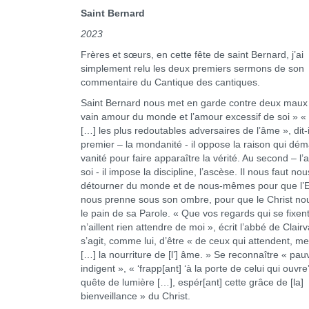
Saint Bernard
2023
Frères et sœurs, en cette fête de saint Bernard, j’ai
simplement relu les deux premiers sermons de son
commentaire du Cantique des cantiques.
Saint Bernard nous met en garde contre deux maux :
vain amour du monde et l’amour excessif de soi » « 
[…] les plus redoutables adversaires de l’âme », dit-i
premier – la mondanité - il oppose la raison qui dé
vanité pour faire apparaître la vérité. Au second – l
soi - il impose la discipline, l’ascèse. Il nous faut nou
détourner du monde et de nous-mêmes pour que l’E
nous prenne sous son ombre, pour que le Christ n
le pain de sa Parole. « Que vos regards qui se fixen
n’aillent rien attendre de moi », écrit l’abbé de Clairv
s’agit, comme lui, d’être « de ceux qui attendent, m
[…] la nourriture de [l’] âme. » Se reconnaître « pau
indigent », « ‘frapp[ant] ‘à la porte de celui qui ouvre
quête de lumière […], espér[ant] cette grâce de [la]
bienveillance » du Christ.