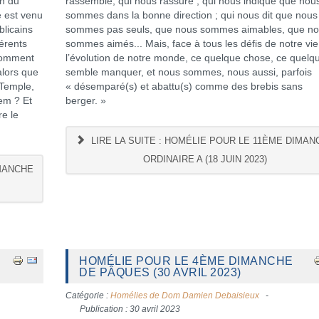
in du
rassemble, qui nous rassure ; qui nous indique que nou
e est venu
sommes dans la bonne direction ; qui nous dit que nous
blicains
sommes pas seuls, que nous sommes aimables, que n
férents
sommes aimés... Mais, face à tous les défis de notre vie
 Comment
l’évolution de notre monde, ce quelque chose, ce quelq
alors que
semble manquer, et nous sommes, nous aussi, parfois
 Temple,
« désemparé(s) et abattu(s) comme des brebis sans
lem ? Et
berger. »
re le
LIRE LA SUITE : HOMÉLIE POUR LE 11ÈME DIMAN
ORDINAIRE A (18 JUIN 2023)
IMANCHE
HOMÉLIE POUR LE 4ÈME DIMANCHE
DE PÂQUES (30 AVRIL 2023)
Catégorie :
Homélies de Dom Damien Debaisieux
Publication : 30 avril 2023