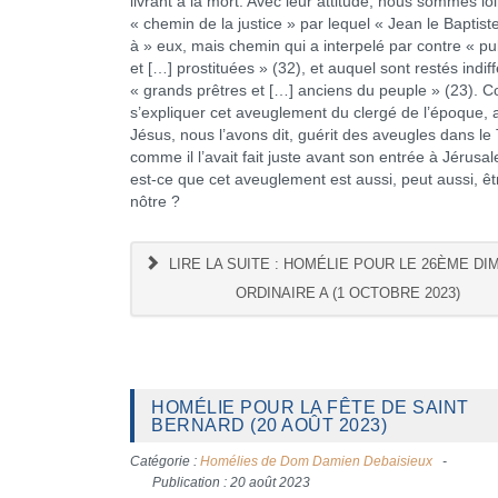
livrant à la mort. Avec leur attitude, nous sommes lo
« chemin de la justice » par lequel « Jean le Baptist
à » eux, mais chemin qui a interpelé par contre « pu
et […] prostituées » (32), et auquel sont restés indif
« grands prêtres et […] anciens du peuple » (23).
s’expliquer cet aveuglement du clergé de l’époque, 
Jésus, nous l’avons dit, guérit des aveugles dans le
comme il l’avait fait juste avant son entrée à Jérusa
est-ce que cet aveuglement est aussi, peut aussi, êt
nôtre ?
LIRE LA SUITE : HOMÉLIE POUR LE 26ÈME D
ORDINAIRE A (1 OCTOBRE 2023)
HOMÉLIE POUR LA FÊTE DE SAINT
BERNARD (20 AOÛT 2023)
Catégorie :
Homélies de Dom Damien Debaisieux
Publication : 20 août 2023