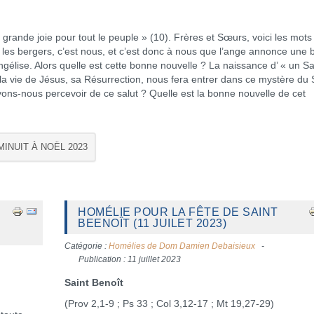
rande joie pour tout le peuple » (10). Frères et Sœurs, voici les mots
t, les bergers, c’est nous, et c’est donc à nous que l’ange annonce une
angélise. Alors quelle est cette bonne nouvelle ? La naissance d’ « un S
 de la vie de Jésus, sa Résurrection, nous fera entrer dans ce mystère du 
ouvons-nous percevoir de ce salut ? Quelle est la bonne nouvelle de cet
MINUIT À NOËL 2023
HOMÉLIE POUR LA FÊTE DE SAINT
BEENOÎT (11 JUILET 2023)
Catégorie :
Homélies de Dom Damien Debaisieux
Publication : 11 juillet 2023
Saint Benoît
(Prov 2,1-9 ; Ps 33 ; Col 3,12-17 ; Mt 19,27-29)