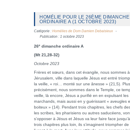
HOMÉLIE POUR LE 26ÈME DIMANCHE
ORDINAIRE A (1 OCTOBRE 2023)
Catégorie :
Homélies de Dom Damien Debaisieux
Publication : 1 octobre 2023
e
26
dimanche ordinaire A
(Mt 21,28-32)
Octobre 2023
Frères et sœurs, dans cet évangile, nous sommes à
Jérusalem, ville dans laquelle Jésus est entré trio
la veille, « roi… monté sur une ânesse » (21,5). Plu
précisément, nous sommes dans le Temple, ce temp
veille, là encore, Jésus a purifié en en expulsant les
marchands, mais aussi en y guérissant « aveugles e
boiteux » (14). Pendant trois chapitres, les chefs des
les scribes, les pharisiens ou autres saducéens, von
s’opposer à Jésus et Jésus va leur faire face jusqu’
trois chapitres plus loin, ils s’imaginent triompher de 