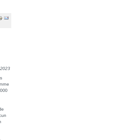
 2023
rs
comme
2000
de
acun
n