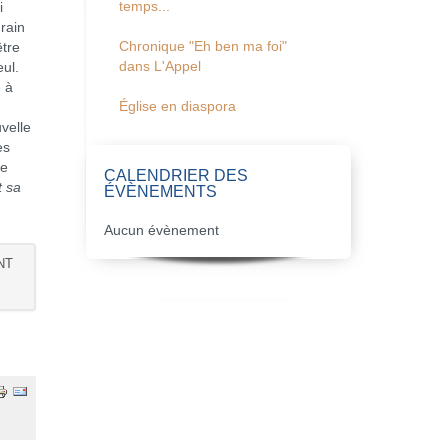
temps...
i
grain
Chronique "Eh ben ma foi"
être
dans L'Appel
eul.
e à
Église en diaspora
uvelle
es
te
CALENDRIER DES
t sa
ÉVÈNEMENTS
Aucun évènement
NT