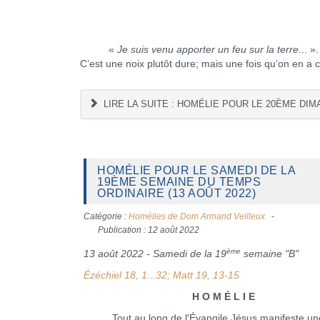
«
Je suis venu apporter un feu sur la terre
... 
C’est une noix plutôt dure; mais une fois qu’on en a
LIRE LA SUITE : HOMÉLIE POUR LE 20ÈME DIM
HOMÉLIE POUR LE SAMEDI DE LA
19ÈME SEMAINE DU TEMPS
ORDINAIRE (13 AOÛT 2022)
Catégorie :
Homélies de Dom Armand Veilleux
Publication : 12 août 2022
ème
13 août 2022 - Samedi de la 19
semaine "B"
Ézéchiel 18, 1...32; Matt 19, 13-15
H O M É L I E
Tout au long de l'Évangile Jésus manifeste un