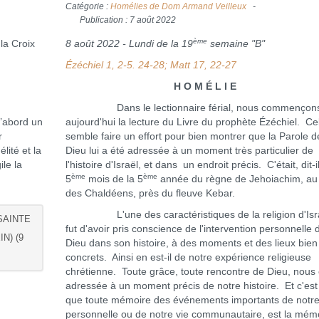
Catégorie :
Homélies de Dom Armand Veilleux
Publication : 7 août 2022
ème
la Croix
8 août 2022 - Lundi de la 19
semaine "B"
Ézéchiel 1, 2-5. 24-28; Matt 17, 22-27
H O M É L I E
Dans le lectionnaire férial, nous commençon
d’abord un
aujourd'hui la lecture du Livre du prophète Ézéchiel. Cel
r
semble faire un effort pour bien montrer que la Parole d
lité et la
Dieu lui a été adressée à un moment très particulier de
le la
l'histoire d'Israël, et dans un endroit précis. C'était, dit-il
ème
ème
5
mois de la 5
année du règne de Jehoiachim, au
des Chaldéens, près du fleuve Kebar.
L'une des caractéristiques de la religion d'Isr
SAINTE
fut d'avoir pris conscience de l'intervention personnelle 
N) (9
Dieu dans son histoire, à des moments et des lieux bien
concrets. Ainsi en est-il de notre expérience religieuse
chrétienne. Toute grâce, toute rencontre de Dieu, nous 
adressée à un moment précis de notre histoire. Et c'est 
que toute mémoire des événements importants de notre
personnelle ou de notre vie communautaire, est la mém