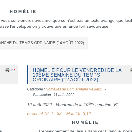
H O M É L I E
». Vous conviendrez avec moi que ce n’est pas un texte évangélique facil
 cassé l’enveloppe on y trouve une amande fort savoureuse.
ANCHE DU TEMPS ORDINAIRE (14 AOÛT 2022)
HOMÉLIE POUR LE VENDREDI DE LA
19ÈME SEMAINE DU TEMPS
ORDINAIRE (12 AOÛT 2022)
Catégorie :
Homélies de Dom Armand Veilleux
Publication : 11 août 2022
ème
12 août 2022 - Vendredi de la 19
semaine "B"
Ézéchiel 18, 1...32; Matt 19, 3,12
H O M É L I E
e
L'enseignement de Jésus dans cet Évangile, porte