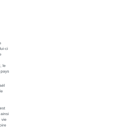
s
ui-ci
e
, le
 pays
aël
de
est
ainsi
 vie
oire