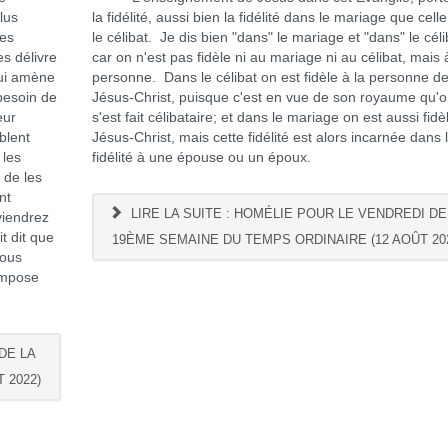
lus
la fidélité, aussi bien la fidélité dans le mariage que cell
des
le célibat. Je dis bien "dans" le mariage et "dans" le céli
es délivre
car on n'est pas fidèle ni au mariage ni au célibat, mais
lui amène
personne. Dans le célibat on est fidèle à la personne d
besoin de
Jésus-Christ, puisque c'est en vue de son royaume qu'
eur
s'est fait célibataire; et dans le mariage on est aussi fidè
blent
Jésus-Christ, mais cette fidélité est alors incarnée dans 
 les
fidélité à une épouse ou un époux.
 de les
nt
LIRE LA SUITE : HOMÉLIE POUR LE VENDREDI DE
viendrez
t dit que
19ÈME SEMAINE DU TEMPS ORDINAIRE (12 AOÛT 20
nous
 impose
DE LA
 2022)