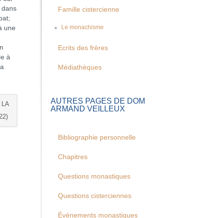
e dans
Famille cistercienne
bat;
 à une
Le monachisme
e
on
Ecrits des frères
le à
la
Médiathèques
AUTRES PAGES DE DOM
 LA
ARMAND VEILLEUX
22)
Bibliographie personnelle
Chapitres
Questions monastiques
Questions cisterciennes
Événements monastiques