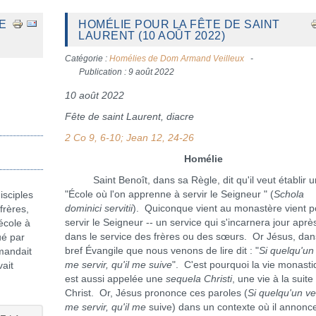
E
HOMÉLIE POUR LA FÊTE DE SAINT
LAURENT (10 AOÛT 2022)
Catégorie :
Homélies de Dom Armand Veilleux
Publication : 9 août 2022
10 août 2022
Fête de saint Laurent, diacre
2 Co 9, 6-10; Jean 12, 24-26
Homélie
Saint Benoît, dans sa Règle, dit qu'il veut établir 
"École où l'on apprenne à servir le Seigneur " (
Schola
sciples
dominici servitii
). Quiconque vient au monastère vient p
frères,
servir le Seigneur -- un service qui s'incarnera jour aprè
école à
dans le service des frères ou des sœurs. Or Jésus, dan
ué par
bref Évangile que nous venons de lire dit : "
Si quelqu'un
emandait
me servir, qu'il me suive
". C'est pourquoi la vie monast
vait
est aussi appelée une
sequela Christi
, une vie à la suite
Christ. Or, Jésus prononce ces paroles (
Si quelqu'un ve
me servir, qu'il me
suive) dans un contexte où il annonc