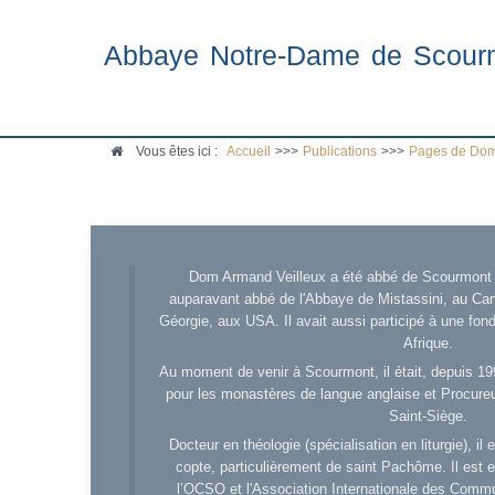
Abbaye Notre-Dame de Scour
Vous êtes ici :
Accueil
>>>
Publications
>>>
Pages de Dom
Dom Armand Veilleux a été abbé de Scourmont d
auparavant abbé de l'Abbaye de Mistassini, au Cana
Géorgie, aux USA. Il avait aussi participé à une fo
Afrique.
Au moment de venir à Scourmont, il était, depuis 19
pour les monastères de langue anglaise et Procureu
Saint-Siège.
Docteur en théologie (spécialisation en liturgie), i
copte, particulièrement de saint Pachôme. Il est en
l’OCSO et l'Association Internationale des Comm