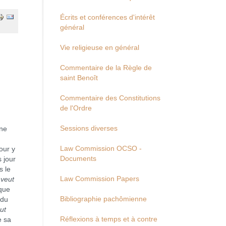
Écrits et conférences d'intérêt
général
Vie religieuse en général
Commentaire de la Règle de
saint Benoît
Commentaire des Constitutions
de l'Ordre
Sessions diverses
une
Law Commission OCSO -
our y
Documents
s jour
s le
Law Commission Papers
 veut
ique
Bibliographie pachômienne
 du
ut
Réflexions à temps et à contre
e sa