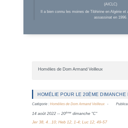
(AICLC)
Il a bien connu les moines de Tibhirine en Algérie et 
assassinat en 1996.
Homélies de Dom Armand Veilleux
HOMÉLIE POUR LE 20ÈME DIMANCHE D
Catégorie :
Homélies de Dom Armand Veilleux
Publica
ème
14 août 2022 -- 20
dimanche "C"
Jer 38, 4...10; Heb 12, 1-4; Luc 12, 49-57