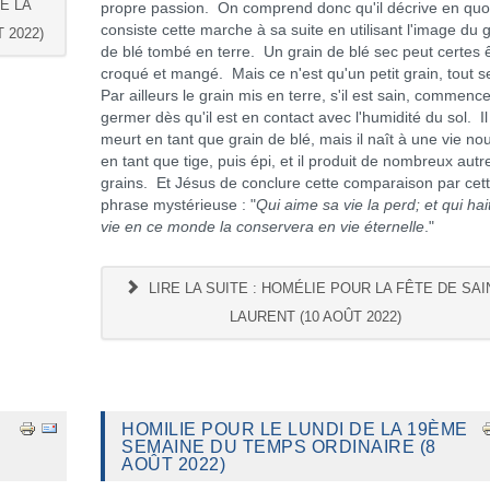
DE LA
propre passion. On comprend donc qu'il décrive en quo
consiste cette marche à sa suite en utilisant l'image du 
 2022)
de blé tombé en terre. Un grain de blé sec peut certes 
croqué et mangé. Mais ce n'est qu'un petit grain, tout s
Par ailleurs le grain mis en terre, s'il est sain, commenc
germer dès qu'il est en contact avec l'humidité du sol. Il
meurt en tant que grain de blé, mais il naît à une vie no
en tant que tige, puis épi, et il produit de nombreux autr
grains. Et Jésus de conclure cette comparaison par cet
phrase mystérieuse : "
Qui aime sa vie la perd; et qui hai
vie en ce monde la conservera en vie éternelle
."
LIRE LA SUITE : HOMÉLIE POUR LA FÊTE DE SAI
LAURENT (10 AOÛT 2022)
HOMILIE POUR LE LUNDI DE LA 19ÈME
SEMAINE DU TEMPS ORDINAIRE (8
AOÛT 2022)