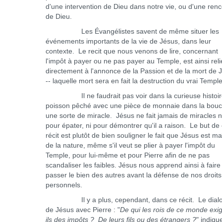
d'une intervention de Dieu dans notre vie, ou d'une ren
de Dieu.
Les Évangélistes savent de même situer les
événements importants de la vie de Jésus, dans leur
contexte. Le recit que nous venons de lire, concernant
l'impôt à payer ou ne pas payer au Temple, est ainsi reli
directement à l'annonce de la Passion et de la mort de 
-- laquelle mort sera en fait la destruction du vrai Temple
Il ne faudrait pas voir dans la curieuse histoir
poisson pêché avec une pièce de monnaie dans la bouc
une sorte de miracle. Jésus ne fait jamais de miracles n
pour épater, ni pour démontrer qu'il a raison. Le but de
récit est plutôt de bien souligner le fait que Jésus est ma
de la nature, même s'il veut se plier à payer l'impôt du
Temple, pour lui-même et pour Pierre afin de ne pas
scandaliser les faibles. Jésus nous apprend ainsi à faire
passer le bien des autres avant la défense de nos droits
personnels.
Il y a plus, cependant, dans ce récit. Le dial
de Jésus avec Pierre : "
De qui les rois de ce monde exi
ils des impôts ? De leurs fils ou des étrangers ?
" indiqu