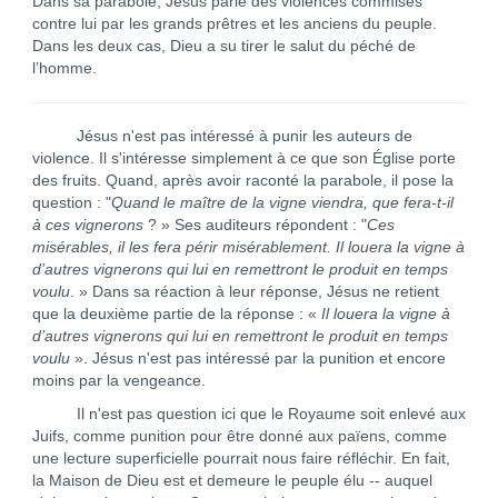
Dans sa parabole, Jésus parle des violences commises
contre lui par les grands prêtres et les anciens du peuple.
Dans les deux cas, Dieu a su tirer le salut du péché de
l’homme.
Jésus n'est pas intéressé à punir les auteurs de
violence. Il s'intéresse simplement à ce que son Église porte
des fruits. Quand, après avoir raconté la parabole, il pose la
question : "
Quand le maître de la vigne viendra, que fera-t-il
à ces vignerons
? » Ses auditeurs répondent : "
Ces
misérables, il les fera périr misérablement. Il louera la vigne à
d’autres vignerons qui lui en remettront le produit en temps
voulu
. » Dans sa réaction à leur réponse, Jésus ne retient
que la deuxième partie de la réponse : «
Il louera la vigne à
d’autres vignerons qui lui en remettront le produit en temps
voulu
». Jésus n'est pas intéressé par la punition et encore
moins par la vengeance.
Il n'est pas question ici que le Royaume soit enlevé aux
Juifs, comme punition pour être donné aux païens, comme
une lecture superficielle pourrait nous faire réfléchir. En fait,
la Maison de Dieu est et demeure le peuple élu -- auquel