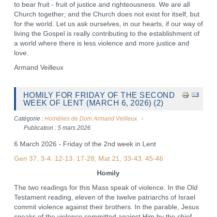
to bear fruit - fruit of justice and righteousness. We are all
Church together; and the Church does not exist for itself, but
for the world. Let us ask ourselves, in our hearts, if our way of
living the Gospel is really contributing to the establishment of
a world where there is less violence and more justice and
love.
Armand Veilleux
HOMILY FOR FRIDAY OF THE SECOND
WEEK OF LENT (MARCH 6, 2026) (2)
Catégorie :
Homélies de Dom Armand Veilleux
Publication : 5 mars 2026
6 March 2026 - Friday of the 2nd week in Lent
Gen 37, 3-4. 12-13. 17-28; Mat 21, 33-43. 45-46
Homily
The two readings for this Mass speak of violence. In the Old
Testament reading, eleven of the twelve patriarchs of Israel
commit violence against their brothers. In the parable, Jesus
speaks of the violence committed against Him by the chief