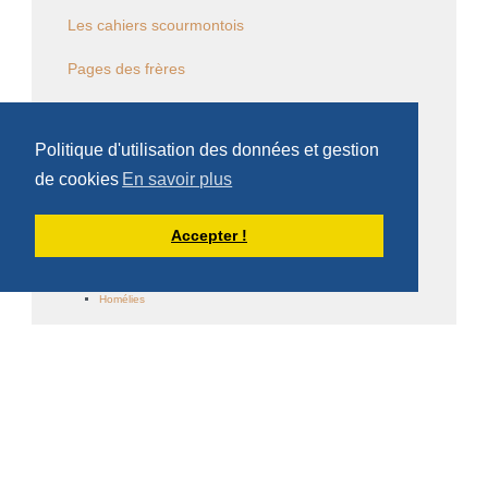
Les cahiers scourmontois
Pages des frères
Pages de Dom Damien Debaisieux
Homélies et conférences
Politique d'utilisation des données et gestion
Pages de Dom Armand Veilleux
de cookies
En savoir plus
Homélies de Dom Armand Veilleux
Autres pages de Dom Armand veilleux
Homélies de Dom Armand veilleux (Scourmont)
Accepter !
Pages de Père Bernard De Give
Pages du Père Omer De Ruyver
Homélies
Pages du Père Gérard Joyau
Homélies du Père Gérard Joyau
Ecrits du Père Gérard Joyau
Pages du Père Jacques Pineault
Ecrits du Père Jacques Pineault
Homélies du Père Jacques Pineault
Pages du Père Faustin Dusabe