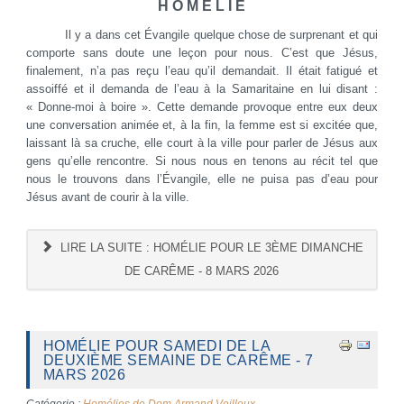
H O M É L I E
Il y a dans cet Évangile quelque chose de surprenant et qui
comporte sans doute une leçon pour nous. C’est que Jésus,
finalement, n’a pas reçu l’eau qu’il demandait. Il était fatigué et
assoiffé et il demanda de l’eau à la Samaritaine en lui disant :
« Donne-moi à boire ». Cette demande provoque entre eux deux
une conversation animée et, à la fin, la femme est si excitée que,
laissant là sa cruche, elle court à la ville pour parler de Jésus aux
gens qu’elle rencontre. Si nous nous en tenons au récit tel que
nous le trouvons dans l’Évangile, elle ne puisa pas d’eau pour
Jésus avant de courir à la ville.
LIRE LA SUITE : HOMÉLIE POUR LE 3ÈME DIMANCHE
DE CARÊME - 8 MARS 2026
HOMÉLIE POUR SAMEDI DE LA
DEUXIÈME SEMAINE DE CARÊME - 7
MARS 2026
Catégorie :
Homélies de Dom Armand Veilleux