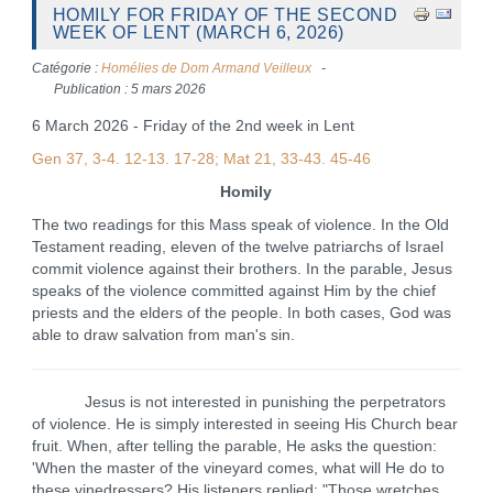
HOMILY FOR FRIDAY OF THE SECOND
WEEK OF LENT (MARCH 6, 2026)
Catégorie :
Homélies de Dom Armand Veilleux
Publication : 5 mars 2026
6 March 2026 - Friday of the 2nd week in Lent
Gen 37, 3-4. 12-13. 17-28; Mat 21, 33-43. 45-46
Homily
The two readings for this Mass speak of violence. In the Old
Testament reading, eleven of the twelve patriarchs of Israel
commit violence against their brothers. In the parable, Jesus
speaks of the violence committed against Him by the chief
priests and the elders of the people. In both cases, God was
able to draw salvation from man's sin.
Jesus is not interested in punishing the perpetrators
of violence. He is simply interested in seeing His Church bear
fruit. When, after telling the parable, He asks the question:
'When the master of the vineyard comes, what will He do to
these vinedressers? His listeners replied: "Those wretches,