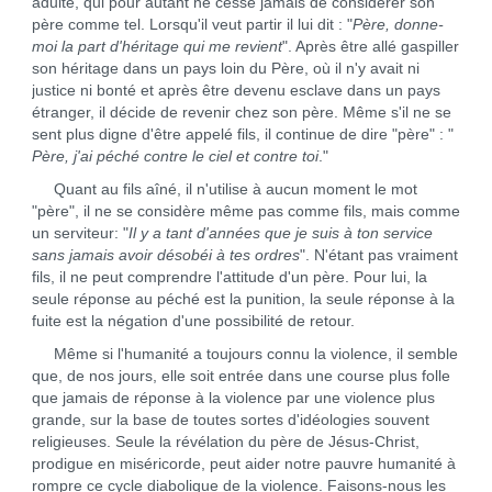
adulte, qui pour autant ne cesse jamais de considérer son
père comme tel. Lorsqu'il veut partir il lui dit : "
Père, donne-
moi la part d'héritage qui me revient
". Après être allé gaspiller
son héritage dans un pays loin du Père, où il n'y avait ni
justice ni bonté et après être devenu esclave dans un pays
étranger, il décide de revenir chez son père. Même s'il ne se
sent plus digne d'être appelé fils, il continue de dire "père" : "
Père, j'ai péché contre le ciel et contre toi
."
Quant au fils aîné, il n'utilise à aucun moment le mot
"père", il ne se considère même pas comme fils, mais comme
un serviteur: "
Il y a tant d'années que je suis à ton service
sans jamais avoir désobéi à tes ordres
". N'étant pas vraiment
fils, il ne peut comprendre l'attitude d'un père. Pour lui, la
seule réponse au péché est la punition, la seule réponse à la
fuite est la négation d'une possibilité de retour.
Même si l'humanité a toujours connu la violence, il semble
que, de nos jours, elle soit entrée dans une course plus folle
que jamais de réponse à la violence par une violence plus
grande, sur la base de toutes sortes d'idéologies souvent
religieuses. Seule la révélation du père de Jésus-Christ,
prodigue en miséricorde, peut aider notre pauvre humanité à
rompre ce cycle diabolique de la violence. Faisons-nous les