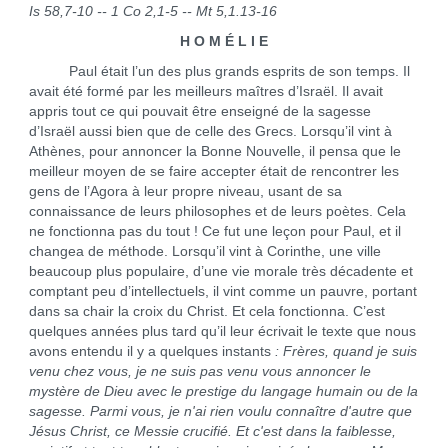
Is 58,7-10 -- 1 Co 2,1-5 -- Mt 5,1.13-16
H O M É L I E
Paul était l’un des plus grands esprits de son temps. Il
avait été formé par les meilleurs maîtres d’Israël. Il avait
appris tout ce qui pouvait être enseigné de la sagesse
d’Israël aussi bien que de celle des Grecs. Lorsqu’il vint à
Athènes, pour annoncer la Bonne Nouvelle, il pensa que le
meilleur moyen de se faire accepter était de rencontrer les
gens de l’Agora à leur propre niveau, usant de sa
connaissance de leurs philosophes et de leurs poètes. Cela
ne fonctionna pas du tout ! Ce fut une leçon pour Paul, et il
changea de méthode. Lorsqu’il vint à Corinthe, une ville
beaucoup plus populaire, d’une vie morale très décadente et
comptant peu d’intellectuels, il vint comme un pauvre, portant
dans sa chair la croix du Christ. Et cela fonctionna. C’est
quelques années plus tard qu’il leur écrivait le texte que nous
avons entendu il y a quelques instants
: Frères, quand je suis
venu chez vous, je ne suis pas venu vous annoncer le
mystère de Dieu avec le prestige du langage humain ou de la
sagesse. Parmi vous, je n'ai rien voulu connaître d'autre que
Jésus Christ, ce Messie crucifié. Et c'est dans la faiblesse,