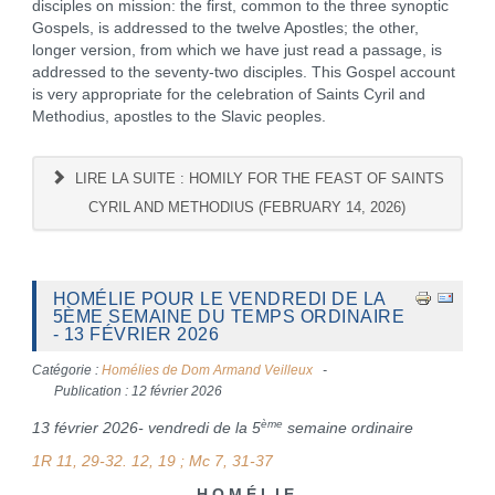
disciples on mission: the first, common to the three synoptic
Gospels, is addressed to the twelve Apostles; the other,
longer version, from which we have just read a passage, is
addressed to the seventy-two disciples. This Gospel account
is very appropriate for the celebration of Saints Cyril and
Methodius, apostles to the Slavic peoples.
LIRE LA SUITE : HOMILY FOR THE FEAST OF SAINTS
CYRIL AND METHODIUS (FEBRUARY 14, 2026)
HOMÉLIE POUR LE VENDREDI DE LA
5ÈME SEMAINE DU TEMPS ORDINAIRE
- 13 FÉVRIER 2026
Catégorie :
Homélies de Dom Armand Veilleux
Publication : 12 février 2026
ème
13 février 2026- vendredi de la 5
semaine ordinaire
1R 11, 29-32. 12, 19 ; Mc 7, 31-37
H O M É L I E