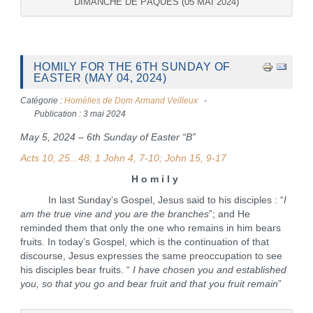
DIMANCHE DE PÂQUES (05 MAI 2024)
HOMILY FOR THE 6TH SUNDAY OF
EASTER (MAY 04, 2024)
Catégorie :
Homélies de Dom Armand Veilleux
Publication : 3 mai 2024
May 5, 2024 – 6th Sunday of Easter “B”
Acts 10, 25...48; 1 John 4, 7-10; John 15, 9-17
H o m i l y
In last Sunday’s Gospel, Jesus said to his disciples : “
I
am the true vine and you are the branches
”; and He
reminded them that only the one who remains in him bears
fruits. In today’s Gospel, which is the continuation of that
discourse, Jesus expresses the same preoccupation to see
his disciples bear fruits. “
I have chosen you and established
you, so that you go and bear fruit and that you fruit remain
”