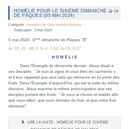
HOMÉLIE POUR LE SIXIÈME DIMANCHE
DE PÂQUES (05 MAI 2024)
Catégorie :
Homélies de Dom Armand Veilleux
Publication : 3 mai 2024
ème
5 mai 2024 -
6
dimanche de Pâques "B"
Ac 10, 25...48; 1 Jn 4, 7-10; Jn 15, 9-17
H O M É L I E
Dans l'Évangile de dimanche dernier, Jésus disait à
ses disciples : "
Je suis la vigne et vous êtes les sarments
»;
et il leur rappelait que seul celui qui demeure en lui porte des
fruits. Dans l'Évangile d'aujourd'hui, qui est la suite du même
discours, Jésus exprime la même préoccupation que ses
disciples portent des fruits : "
Je vous ai choisis et établis afin
que vous alliez, que vous donniez du fruit, et que votre fruit
demeure
".
LIRE LA SUITE : HOMÉLIE POUR LE SIXIÈME