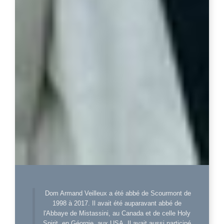
Dom Armand Veilleux a été abbé de Scourmont de
1998 à 2017. Il avait été auparavant abbé de
l'Abbaye de Mistassini, au Canada et de celle Holy
Spirit, en Géorgie, aux USA. Il avait aussi participé