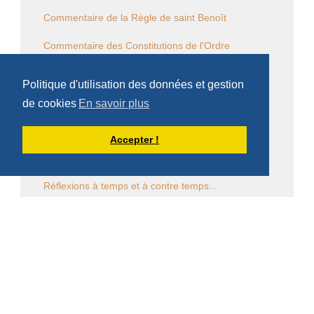
Commentaire de la Règle de saint Benoît
Commentaire des Constitutions de l'Ordre
Sessions diverses
Politique d'utilisation des données et gestion
Law Commission OCSO - Documents
de cookies
En savoir plus
Law Commission Papers
Accepter !
Bibliographie pachômienne
Réflexions à temps et à contre temps...
Chronique "Eh ben ma foi" dans L'Appel
Église en diaspora
CALENDRIER DES ÉVÈNEMENTS