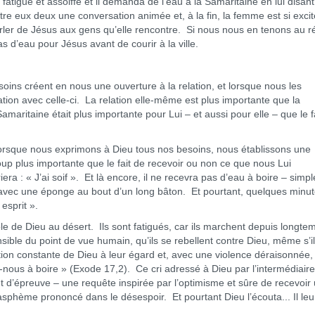
 fatigué et assoiffé et il demanda de l’eau à la Samaritaine en lui disant
 eux deux une conversation animée et, à la fin, la femme est si exci
 parler de Jésus aux gens qu’elle rencontre. Si nous nous en tenons au réc
s d’eau pour Jésus avant de courir à la ville.
 créent en nous une ouverture à la relation, et lorsque nous les
ion avec celle-ci. La relation elle-même est plus importante que la
amaritaine était plus importante pour Lui – et aussi pour elle – que le f
rsque nous exprimons à Dieu tous nos besoins, nous établissons une
coup plus importante que le fait de recevoir ou non ce que nous Lui
ra : « J’ai soif ». Et là encore, il ne recevra pas d’eau à boire – simp
 avec une éponge au bout d’un long bâton. Et pourtant, quelques minu
esprit ».
de Dieu au désert. Ils sont fatigués, car ils marchent depuis longte
sible du point de vue humain, qu’ils se rebellent contre Dieu, même s’il
ention constante de Dieu à leur égard et, avec une violence déraisonnée, 
-nous à boire » (Exode 17,2). Ce cri adressé à Dieu par l’intermédiair
 d’épreuve – une requête inspirée par l’optimisme et sûre de recevoir
lasphème prononcé dans le désespoir. Et pourtant Dieu l’écouta... Il leu