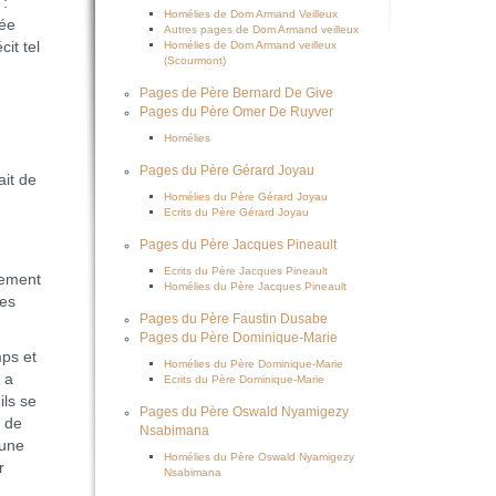
 :
Homélies de Dom Armand Veilleux
tée
Autres pages de Dom Armand veilleux
it tel
Homélies de Dom Armand veilleux
(Scourmont)
Pages de Père Bernard De Give
Pages du Père Omer De Ruyver
Homélies
Pages du Père Gérard Joyau
ait de
Homélies du Père Gérard Joyau
Ecrits du Père Gérard Joyau
Pages du Père Jacques Pineault
Ecrits du Père Jacques Pineault
lement
Homélies du Père Jacques Pineault
tes
Pages du Père Faustin Dusabe
Pages du Père Dominique-Marie
mps et
Homélies du Père Dominique-Marie
 a
Ecrits du Père Dominique-Marie
ils se
Pages du Père Oswald Nyamigezy
e de
Nsabimana
 une
Homélies du Père Oswald Nyamigezy
r
Nsabimana