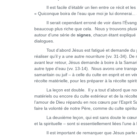
Il est facile d’établir un lien entre ce récit et les 
« Quiconque boira de l’eau que moi je lui donnerai... a
Il serait cependant erroné de voir dans l’Évangile
beaucoup plus riche que cela. Nous y trouvons plusie
autour d’une série de
signes
, chacun étant expliqué
dialogues.
Tout d’abord Jésus est fatigué et demande du pain à s
réaliser qu’il y a une autre nourriture (vv. 31-34). 
avant leur retour, Jésus demande à boire à la Samaritai
autre type d’eau (vv. 13-14). Nous avons une transpo
samaritain ou juif – à celle du culte en esprit et en v
récolte matérielle, pour les préparer à la récolte spirit
La leçon est double. Il y a tout d’abord que nous
matériels ou encore du culte extérieur et de la réco
l’amour de Dieu répandu en nos cœurs par l’Esprit Saint
faire la volonté de notre Père, comme du culte spirit
La deuxième leçon, qui est sans doute le cœur du
et la spirituelle – sont si essentiellement liées l’une 
Il est important de remarquer que Jésus parle d’e