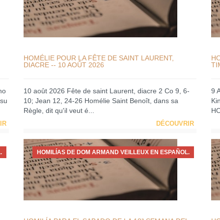
HOMÉLIE POUR LA FÊTE DE SAINT LAURENT,
HO
DIACRE -- 10 AOÛT 2026
TI
no
10 août 2026 Fête de saint Laurent, diacre 2 Co 9, 6-
9 
 su
10; Jean 12, 24-26 Homélie Saint Benoît, dans sa
Ki
Règle, dit qu'il veut é...
HO
IR
DÉCOUVRIR
.
HOMILÍAS DE DOM ARMAND VEILLEUX EN ESPAÑOL.