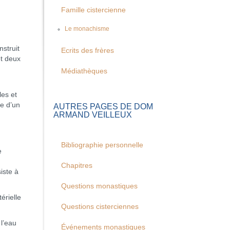
Famille cistercienne
Le monachisme
struit
Ecrits des frères
et deux
Médiathèques
les et
le d’un
AUTRES PAGES DE DOM
ARMAND VEILLEUX
Bibliographie personnelle
e
Chapitres
iste à
Questions monastiques
rielle
Questions cisterciennes
l’eau
Événements monastiques