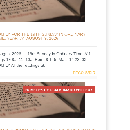
MILY FOR THE 19TH SUNDAY IN ORDINARY
ME, YEAR "A", AUGUST 9, 2026
August 2026 — 19th Sunday in Ordinary Time ‘A’ 1
ngs 19:9a, 11–13a; Rom. 9:1–5; Matt. 14:22–33
MILY All the readings at...
DÉCOUVRIR
HOMÉLIES DE DOM ARMAND VEILLEUX