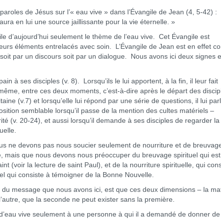
paroles de Jésus sur l’« eau vive » dans l’Évangile de Jean (4, 5-42) :
ura en lui une source jaillissante pour la vie éternelle. »
 d’aujourd’hui seulement le thème de l’eau vive. Cet Évangile est
urs éléments entrelacés avec soin. L’Évangile de Jean est en effet con
 soit par un discours soit par un dialogue. Nous avons ici deux signes 
es disciples (v. 8). Lorsqu’ils le lui apportent, à la fin, il leur fait
De même, entre ces deux moments, c’est-à-dire après le départ des discip
ne (v.7) et lorsqu’elle lui répond par une série de questions, il lui par
sition semblable lorsqu’il passe de la mention des cultes matériels –
érité (v. 20-24), et aussi lorsqu’il demande à ses disciples de regarder la
uelle.
 ne devons pas nous soucier seulement de nourriture et de breuvag
lte, mais que nous devons nous préoccuper du breuvage spirituel qui est
 (voir la lecture de saint Paul), et de la nourriture spirituelle, qui cons
uel qui consiste à témoigner de la Bonne Nouvelle.
 message que nous avons ici, est que ces deux dimensions – la maté
à l’autre, que la seconde ne peut exister sans la première.
au vive seulement à une personne à qui il a demandé de donner de 