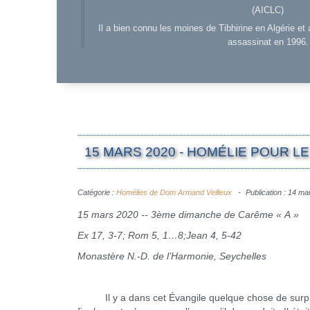
(AICLC)
Il a bien connu les moines de Tibhirine en Algérie et 
assassinat en 1996.
15 MARS 2020 - HOMÉLIE POUR 
Catégorie :
Homélies de Dom Armand Veilleux
Publication : 14 m
15 mars 2020 -- 3ème dimanche de Carême
«
A
»
Ex 17, 3-7; Rom 5, 1…8;Jean 4, 5-42
Monastère N.-D. de l’Harmonie, Seychelles
Il y a dans cet Évangile quelque chose de surpre