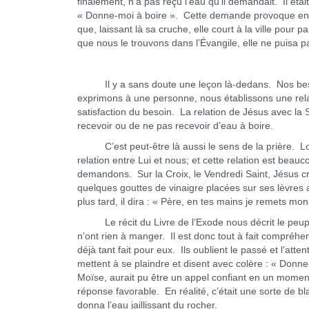
finalement, n’a pas reçu l’eau qu’il demandait. Il était
« Donne-moi à boire ». Cette demande provoque entre
que, laissant là sa cruche, elle court à la ville pour
que nous le trouvons dans l’Évangile, elle ne puisa pa
Il y a sans doute une leçon là-dedans. Nos besoins
exprimons à une personne, nous établissons une relat
satisfaction du besoin. La relation de Jésus avec la S
recevoir ou de ne pas recevoir d’eau à boire.
C’est peut-être là aussi le sens de la prière. Lo
relation entre Lui et nous; et cette relation est beau
demandons. Sur la Croix, le Vendredi Saint, Jésus crie
quelques gouttes de vinaigre placées sur ses lèvres
plus tard, il dira : « Père, en tes mains je remets mon 
Le récit du Livre de l’Exode nous décrit le peuple 
n’ont rien à manger. Il est donc tout à fait compréhen
déjà tant fait pour eux. Ils oublient le passé et l’att
mettent à se plaindre et disent avec colère : « Donne
Moïse, aurait pu être un appel confiant en un moment
réponse favorable. En réalité, c’était une sorte de b
donna l’eau jaillissant du rocher.