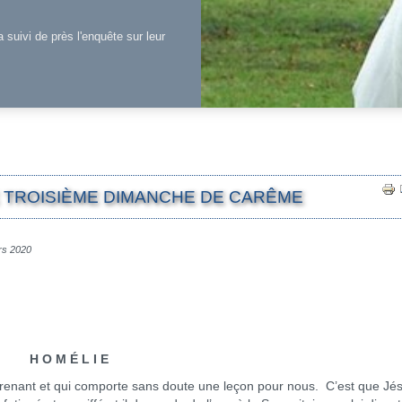
a suivi de près l'enquête sur leur
LE TROISIÈME DIMANCHE DE CARÊME
ars 2020
H O M É L I E
nant et qui comporte sans doute une leçon pour nous. C’est que Jés