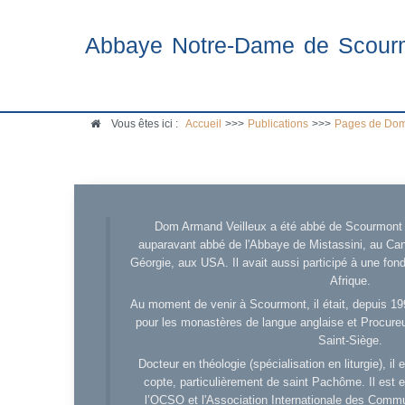
Abbaye Notre-Dame de Scour
Vous êtes ici :
Accueil
>>>
Publications
>>>
Pages de Dom
Dom Armand Veilleux a été abbé de Scourmont d
auparavant abbé de l'Abbaye de Mistassini, au Cana
Géorgie, aux USA. Il avait aussi participé à une fo
Afrique.
Au moment de venir à Scourmont, il était, depuis 19
pour les monastères de langue anglaise et Procureu
Saint-Siège.
Docteur en théologie (spécialisation en liturgie), i
copte, particulièrement de saint Pachôme. Il est en
l’OCSO et l'Association Internationale des Comm