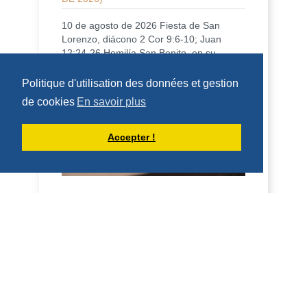
10 de agosto de 2026 Fiesta de San
Lorenzo, diácono 2 Cor 9:6-10; Juan
12:24-26 Homilía San Benito, en su
Regla, dice que qui...
Politique d'utilisation des données et gestion
DÉCOUVRIR
de cookies
En savoir plus
HOMÉLIES DE DOM ARMAND VEILLEUX
Accepter !
HOMÉLIE POUR LA FÊTE DE SAINT
LAURENT, DIACRE -- 10 AOÛT 2026
10 août 2026 Fête de saint Laurent,
diacre 2 Co 9, 6-10; Jean 12, 24-26
Homélie Saint Benoît, dans sa Règle, dit
qu'il veut é...