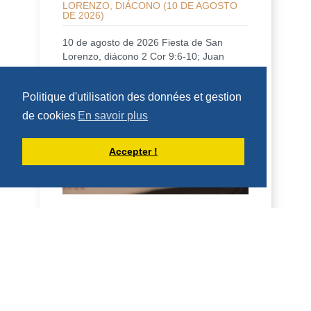
LORENZO, DIÁCONO (10 DE AGOSTO
DE 2026)
10 de agosto de 2026 Fiesta de San
Lorenzo, diácono 2 Cor 9:6-10; Juan
12:24-26 Homilía San Benito, en su
Regla, dice que qui...
Politique d'utilisation des données et gestion
DÉCOUVRIR
de cookies
En savoir plus
HOMÉLIES DE DOM ARMAND VEILLEUX
Accepter !
HOMÉLIE POUR LA FÊTE DE SAINT
LAURENT, DIACRE -- 10 AOÛT 2026
10 août 2026 Fête de saint Laurent,
diacre 2 Co 9, 6-10; Jean 12, 24-26
Homélie Saint Benoît, dans sa Règle, dit