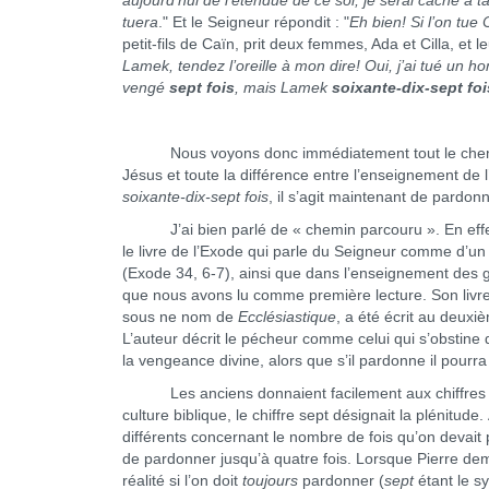
aujourd’hui de l’étendue de ce sol, je serai caché à t
tuera
." Et le Seigneur répondit : "
Eh bien! Si l’on tue 
petit-fils de Caïn, prit deux femmes, Ada et Cilla, et l
Lamek, tendez l’oreille à mon dire! Oui, j’ai tué un
vengé
sept fois
, mais Lamek
soixante-dix-sept foi
Nous voyons donc immédiatement tout le chemin p
Jésus et toute la différence entre l’enseignement de 
soixante-dix-sept fois
, il s’agit maintenant de pardon
J’ai bien parlé de « chemin parcouru ». En effet, 
le livre de l’Exode qui parle du Seigneur comme d’u
(Exode 34, 6-7), ainsi que dans l’enseignement des 
que nous avons lu comme première lecture. Son livre
sous ne nom de
Ecclésiastique
, a été écrit au deuxi
L’auteur décrit le pécheur comme celui qui s’obstine da
la vengeance divine, alors que s’il pardonne il pourr
Les anciens donnaient facilement aux chiffres un
culture biblique, le chiffre sept désignait la plénitu
différents concernant le nombre de fois qu’on devai
de pardonner jusqu’à quatre fois. Lorsque Pierre dema
réalité si l’on doit
toujours
pardonner (
sept
étant le s