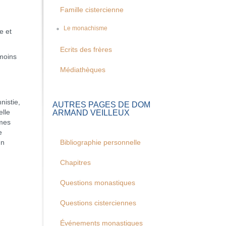
Famille cistercienne
Le monachisme
e et
Ecrits des frères
moins
Médiathèques
nistie,
AUTRES PAGES DE DOM
ARMAND VEILLEUX
elle
imes
e
un
Bibliographie personnelle
Chapitres
Questions monastiques
Questions cisterciennes
Événements monastiques