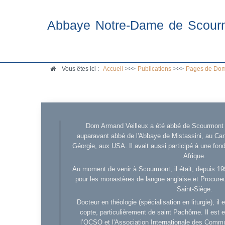
Abbaye Notre-Dame de Scour
Vous êtes ici :
Accueil
>>>
Publications
>>>
Pages de Dom
Dom Armand Veilleux a été abbé de Scourmont d
auparavant abbé de l'Abbaye de Mistassini, au Cana
Géorgie, aux USA. Il avait aussi participé à une fo
Afrique.
Au moment de venir à Scourmont, il était, depuis 19
pour les monastères de langue anglaise et Procureu
Saint-Siège.
Docteur en théologie (spécialisation en liturgie), i
copte, particulièrement de saint Pachôme. Il est en
l’OCSO et l'Association Internationale des Comm