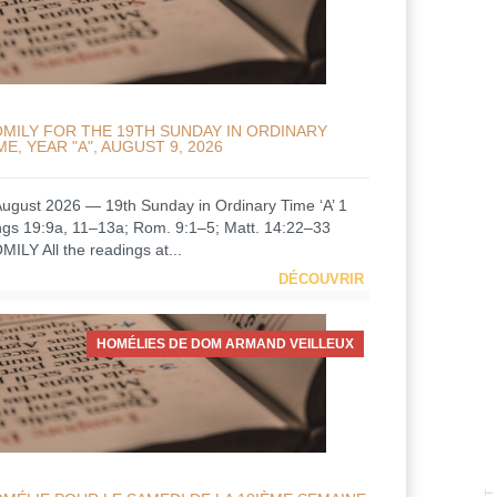
MILY FOR THE 19TH SUNDAY IN ORDINARY
ME, YEAR "A", AUGUST 9, 2026
August 2026 — 19th Sunday in Ordinary Time ‘A’ 1
ngs 19:9a, 11–13a; Rom. 9:1–5; Matt. 14:22–33
MILY All the readings at...
DÉCOUVRIR
HOMÉLIES DE DOM ARMAND VEILLEUX