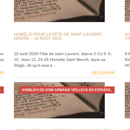
HOMÉLIE POUR LA FÊTE DE SAINT LAURENT,
HO
DIACRE -- 10 AOÛT 2026
TI
no
10 août 2026 Fête de saint Laurent, diacre 2 Co 9, 6-
9 
 su
10; Jean 12, 24-26 Homélie Saint Benoît, dans sa
Ki
Règle, dit qu'il veut é...
HO
IR
DÉCOUVRIR
.
HOMILÍAS DE DOM ARMAND VEILLEUX EN ESPAÑOL.