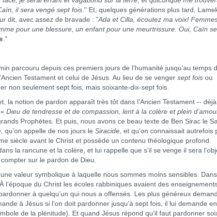
a face, je serai errant et vagabond sur la terre, et quiconque me trouve
Caïn, il sera vengé sept fois
." Et, quelques générations plus tard, Lamek
eur dit, avec assez de bravade : "
Ada et Cilla, écoutez ma voix! Femme
 homme pour une blessure, un enfant pour une meurtrissure. Oui, Caïn s
s
."
arcouru depuis ces premiers jours de l’humanité jusqu’au temps 
l’Ancien Testament et celui de Jésus. Au lieu de se venger
sept fois
ou
ner non seulement sept fois, mais soixante-dix-sept fois.
la notion de pardon apparaît très tôt dans l’Ancien Testament -- déj
n «
Dieu de tendresse et de compassion, lent à la colère et plein d’amou
grands Prophètes. Et puis, nous avons ce beau texte de Ben Sirac le S
, qu’on appelle de nos jours le
Siracide
, et qu’on connaissait autrefois 
ème siècle avant le Christ et possède un contenu théologique profond.
ns la rancune et la colère, et lui rappelle que s’il se venge il sera l’obj
a compter sur le pardon de Dieu.
e valeur symbolique à laquelle nous sommes moins sensibles. Dans
de. À l’époque du Christ les écoles rabbiniques avaient des enseignement
t pardonner à quelqu’un qui nous a offensés. Les plus généreux deman
nde à Jésus si l’on doit pardonner jusqu’à sept fois, il lui demande en
ymbole de la plénitude). Et quand Jésus répond qu’il faut pardonner soi