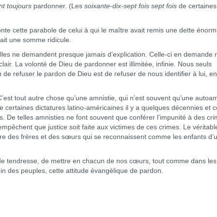
t toujours
pardonner. (Les
soixante-dix-sept fois sept fois
de certaines
cette parabole de celui à qui le maître avait remis une dette énorm
ait une somme ridicule.
es ne demandent presque jamais d’explication. Celle-ci en demande 
air. La volonté de Dieu de pardonner est illimitée, infinie. Nous seuls
n de refuser le pardon de Dieu est de refuser de nous identifier à lui, en
’est tout autre chose qu’une amnistie, qui n’est souvent qu’une autoam
certaines dictatures latino-américaines il y a quelques décennies et c
. De telles amnisties ne font souvent que conférer l’impunité à des cr
êchent que justice soit faite aux victimes de ces crimes. Le véritabl
entre des frères et des sœurs qui se reconnaissent comme les enfants d’
endresse, de mettre en chacun de nos cœurs, tout comme dans les
ein des peuples, cette attitude évangélique de pardon.