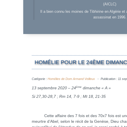
(AICLC)
Il a bien connu les moines de Tibhirine en Algérie et 
assassinat en 1996.
HOMÉLIE POUR LE 24ÈME DIMANC
Catégorie :
Homélies de Dom Armand Veilleux
Publication : 11 s
ème
13 septembre 2020 – 24
dimanche « A »
Si 27,30-28,7 ; Rm 14, 7-9 ; Mt 18, 21-35
Cette affaire des 7 fois et des 70x7 fois est une bi
meurtre d’Abel, selon le récit de la Genèse, Dieu cha