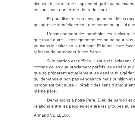
dix-sept fois il affirme simplement qu’il faut
absolumen
éditions sont une erreur de traduction).
Et pour illustrer son enseignement, Jésus raconte 
qui agresse immédiatement une personne qui lui dev
L’enseignement des paraboles est si clair qu’ell
que toute autre. L’enseignement est on ne peut plus cl
pouvons la limiter en la refusant. Et la meilleure faço
refusant de pardonner à nos frères.
Si le pardon est difficile, il est aussi exigeant. C
comme celles que proclament parfois les généraux de 
que se préparent actuellement les généraux algériens
qui demandent non pas vengeance mais punition et emp
pardon est tout autre. Il rétablit des liens d’amour 
même père.
Demandons à notre Père, Dieu de pardon et de t
relations entre les peuples et entre les groupes au s
Armand VEILLEUX