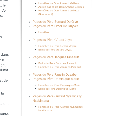
ra me
Homélies de Dom Armand Veilleux
, le
Autres pages de Dom Armand veilleux
s de
Homélies de Dom Armand veilleux
(Scourmont)
era
Pages de Père Bernard De Give
Pages du Père Omer De Ruyver
Homélies
de
Pages du Père Gérard Joyau
Homélies du Père Gérard Joyau
Ecrits du Père Gérard Joyau
à dans
Pages du Père Jacques Pineault
r
»
Ecrits du Père Jacques Pineault
age,
Homélies du Père Jacques Pineault
plutôt
Pages du Père Faustin Dusabe
Pages du Père Dominique-Marie
et de
Homélies du Père Dominique-Marie
Ecrits du Père Dominique-Marie
 la
Pages du Père Oswald Nyamigezy
s
Nsabimana
daient
Homélies du Père Oswald Nyamigezy
Nsabimana
xante-