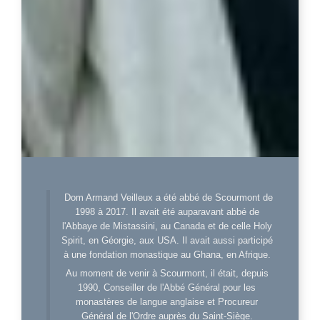
Dom Armand Veilleux a été abbé de Scourmont de
1998 à 2017. Il avait été auparavant abbé de
l'Abbaye de Mistassini, au Canada et de celle Holy
Spirit, en Géorgie, aux USA. Il avait aussi participé
à une fondation monastique au Ghana, en Afrique.
Au moment de venir à Scourmont, il était, depuis
1990, Conseiller de l'Abbé Général pour les
monastères de langue anglaise et Procureur
Général de l'Ordre auprès du Saint-Siège.