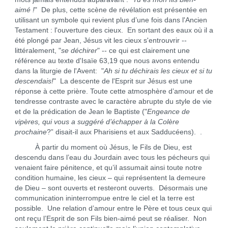
aimé !
" De plus, cette scène de révélation est présentée en
utilisant un symbole qui revient plus d’une fois dans l'Ancien
Testament : l'ouverture des cieux. En sortant des eaux où il a
été plongé par Jean, Jésus vit les cieux s'entrouvrir --
littéralement, "
se déchirer
" -- ce qui est clairement une
référence au texte d'Isaïe 63,19 que nous avons entendu
dans la liturgie de l'Avent: "
Ah si tu déchirais les cieux et si tu
descendais!
" La descente de l'Esprit sur Jésus est une
réponse à cette prière. Toute cette atmosphère d’amour et de
tendresse contraste avec le caractère abrupte du style de vie
et de la prédication de Jean le Baptiste ("
Engeance de
vipères, qui vous a suggéré d’échapper à la Colère
prochaine
?” disait-il aux Pharisiens et aux Sadducéens). .
À partir du moment où Jésus, le Fils de Dieu, est
descendu dans l’eau du Jourdain avec tous les pécheurs qui
venaient faire pénitence, et qu’il assumait ainsi toute notre
condition humaine, les cieux – qui représentent la demeure
de Dieu – sont ouverts et resteront ouverts. Désormais une
communication ininterrompue entre le ciel et la terre est
possible. Une relation d’amour entre le Père et tous ceux qui
ont reçu l’Esprit de son Fils bien-aimé peut se réaliser. Non