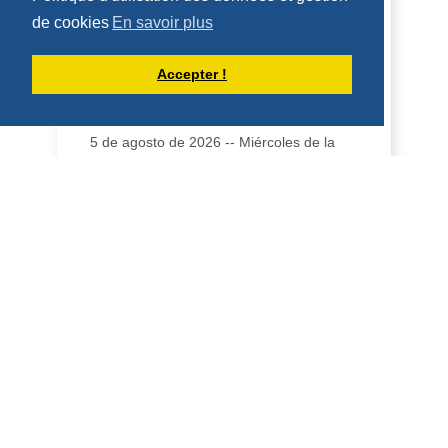
de cookies
En savoir plus
Accepter !
HOMILÍA PARA EL VIERNES DE LA 18ª
SEMANA DEL TIEMPO ORDINARIO (7 DE
AGOSTO DE 2026)
5 de agosto de 2026 -- Miércoles de la
18ª semana, año par Jer 31, 1-7; Mt 15,
21-28 Homilía El Evangelio de ayer nos
dio un...
DÉCOUVRIR
HOMÉLIES DE DOM ARMAND VEILLEUX
HOMÉLIE POUR LE VENDREDI DE LA
18IÈME SEMAINE DU TEMPS
ORDINAIRE -- 7 AOÛT 2026