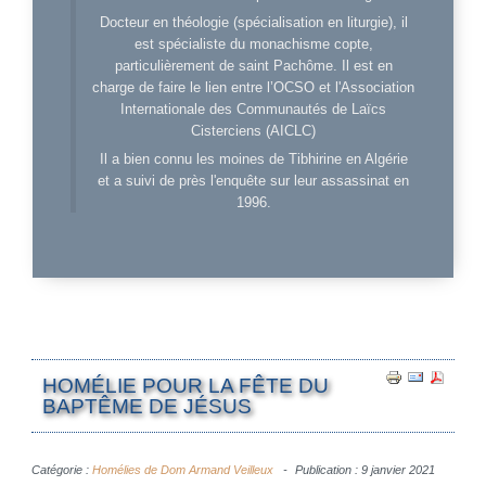
Docteur en théologie (spécialisation en liturgie), il
est spécialiste du monachisme copte,
particulièrement de saint Pachôme. Il est en
charge de faire le lien entre l’OCSO et l'Association
Internationale des Communautés de Laïcs
Cisterciens (AICLC)
Il a bien connu les moines de Tibhirine en Algérie
et a suivi de près l'enquête sur leur assassinat en
1996.
HOMÉLIE POUR LA FÊTE DU
BAPTÊME DE JÉSUS
Catégorie :
Homélies de Dom Armand Veilleux
Publication : 9 janvier 2021