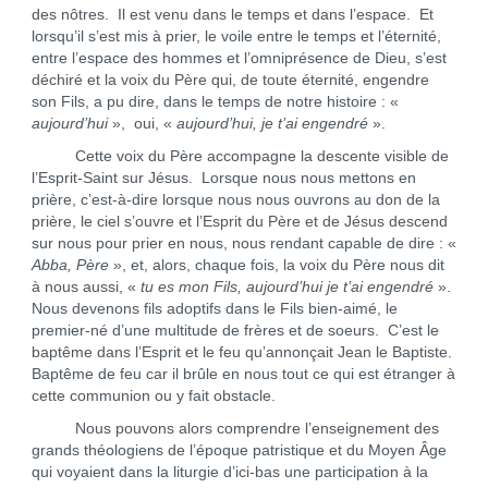
des nôtres. Il est venu dans le temps et dans l’espace. Et
lorsqu’il s’est mis à prier, le voile entre le temps et l’éternité,
entre l’espace des hommes et l’omniprésence de Dieu, s’est
déchiré et la voix du Père qui, de toute éternité, engendre
son Fils, a pu dire, dans le temps de notre histoire : «
aujourd’hui
», oui, «
aujourd’hui, je t’ai engendré
».
Cette voix du Père accompagne la descente visible de
l’Esprit-Saint sur Jésus. Lorsque nous nous mettons en
prière, c’est-à-dire lorsque nous nous ouvrons au don de la
prière, le ciel s’ouvre et l’Esprit du Père et de Jésus descend
sur nous pour prier en nous, nous rendant capable de dire : «
Abba, Père
», et, alors, chaque fois, la voix du Père nous dit
à nous aussi, «
tu es mon Fils, aujourd’hui je t’ai engendré
».
Nous devenons fils adoptifs dans le Fils bien-aimé, le
premier-né d’une multitude de frères et de soeurs. C’est le
baptême dans l’Esprit et le feu qu’annonçait Jean le Baptiste.
Baptême de feu car il brûle en nous tout ce qui est étranger à
cette communion ou y fait obstacle.
Nous pouvons alors comprendre l’enseignement des
grands théologiens de l’époque patristique et du Moyen Âge
qui voyaient dans la liturgie d’ici-bas une participation à la