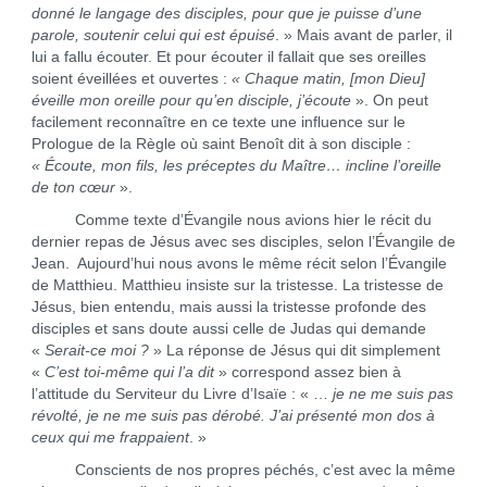
donné le langage des disciples, pour que je puisse d’une
parole, soutenir celui qui est épuisé
. » Mais avant de parler, il
lui a fallu écouter. Et pour écouter il fallait que ses oreilles
soient éveillées et ouvertes :
« Chaque matin, [mon Dieu]
éveille mon oreille pour qu’en disciple, j’écoute
». On peut
facilement reconnaître en ce texte une influence sur le
Prologue de la Règle où saint Benoît dit à son disciple :
« Écoute, mon fils, les préceptes du Maître… incline l’oreille
de ton cœur
».
Comme texte d’Évangile nous avions hier le récit du
dernier repas de Jésus avec ses disciples, selon l’Évangile de
Jean. Aujourd’hui nous avons le même récit selon l’Évangile
de Matthieu. Matthieu insiste sur la tristesse. La tristesse de
Jésus, bien entendu, mais aussi la tristesse profonde des
disciples et sans doute aussi celle de Judas qui demande
«
Serait-ce moi ?
» La réponse de Jésus qui dit simplement
«
C’est toi-même qui l’a dit
» correspond assez bien à
l’attitude du Serviteur du Livre d’Isaïe : « …
je ne me suis pas
révolté, je ne me suis pas dérobé. J’ai présenté mon dos à
ceux qui me frappaient
. »
Conscients de nos propres péchés, c’est avec la même