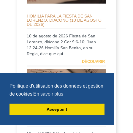
HOMILÍA PARA LA FIESTA DE SAN
LORENZO, DIÁCONO (10 DE AGOSTO
DE 2026)
10 de agosto de 2026 Fiesta de San
Lorenzo, diácono 2 Cor 9:6-10; Juan
12:24-26 Homilía San Benito, en su
Regla, dice que qui...
DÉCOUVRIR
HOMÉLIES DE DOM ARMAND VEILLEUX
Politique d'utilisation des données et gestion
de cookies
En savoir plus
Accepter !
HOMÉLIE POUR LA FÊTE DE SAINT
LAURENT, DIACRE -- 10 AOÛT 2026