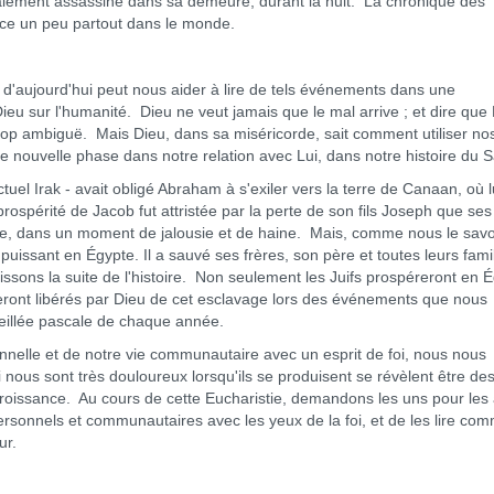
alement assassiné dans sa demeure, durant la nuit. La chronique des
ence un peu partout dans le monde.
ujourd'hui peut nous aider à lire de tels événements dans une
Dieu sur l'humanité. Dieu ne veut jamais que le mal arrive ; et dire que
op ambiguë. Mais Dieu, dans sa miséricorde, sait comment utiliser no
ouvelle phase dans notre relation avec Lui, dans notre histoire du Sa
Irak - avait obligé Abraham à s'exiler vers la terre de Canaan, où l
 prospérité de Jacob fut attristée par la perte de son fils Joseph que ses
e, dans un moment de jalousie et de haine. Mais, comme nous le sav
issant en Égypte. Il a sauvé ses frères, son père et toutes leurs fami
ssons la suite de l'histoire. Non seulement les Juifs prospéreront en É
seront libérés par Dieu de cet esclavage lors des événements que nous
eillée pascale de chaque année.
lle et de notre vie communautaire avec un esprit de foi, nous nous
ous sont très douloureux lorsqu'ils se produisent se révèlent être de
croissance. Au cours de cette Eucharistie, demandons les uns pour les
rsonnels et communautaires avec les yeux de la foi, et de les lire co
ur.