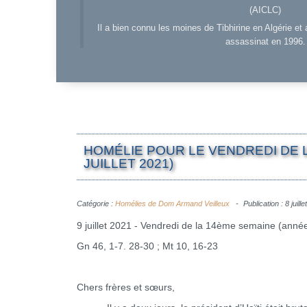
(AICLC)
Il a bien connu les moines de Tibhirine en Algérie et 
assassinat en 1996.
HOMÉLIE POUR LE VENDREDI DE 
JUILLET 2021)
Catégorie :
Homélies de Dom Armand Veilleux
Publication : 8 juill
9 juillet 2021 - Vendredi de la 14ème semaine (anné
Gn 46, 1-7. 28-30 ; Mt 10, 16-23
Chers frères et sœurs,