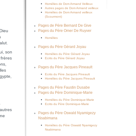
Homélies de Dom Armand Veilleux
Autres pages de Dom Armand veilleux
Homélies de Dom Armand veilleux
(Scourmont)
Pages de Père Bernard De Give
 Dieu
Pages du Père Omer De Ruyver
s
Homélies
lut.
Pages du Père Gérard Joyau
ui, son
Homélies du Père Gérard Joyau
 frères
Ecrits du Père Gérard Joyau
ons,
Pages du Père Jacques Pineault
lles
Ecrits du Père Jacques Pineault
gypte,
Homélies du Père Jacques Pineault
Pages du Père Faustin Dusabe
Pages du Père Dominique-Marie
Homélies du Père Dominique-Marie
s
Ecrits du Père Dominique-Marie
 autres
Pages du Père Oswald Nyamigezy
mme
Nsabimana
Homélies du Père Oswald Nyamigezy
Nsabimana