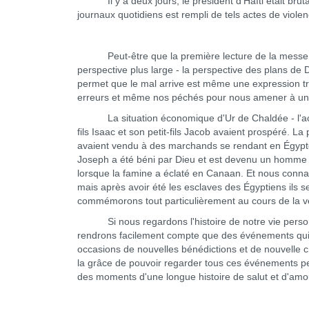
Il y a deux jours, le président d’Haïti était brut
journaux quotidiens est rempli de tels actes de viol
Peut-être que la première lecture de la messe d'a
perspective plus large - la perspective des plans de 
permet que le mal arrive est même une expression tr
erreurs et même nos péchés pour nous amener à une n
La situation économique d'Ur de Chaldée - l'actuel 
fils Isaac et son petit-fils Jacob avaient prospéré. La
avaient vendu à des marchands se rendant en Égypt
Joseph a été béni par Dieu et est devenu un homme pu
lorsque la famine a éclaté en Canaan. Et nous connai
mais après avoir été les esclaves des Égyptiens ils 
commémorons tout particulièrement au cours de la v
Si nous regardons l'histoire de notre vie personne
rendrons facilement compte que des événements qui n
occasions de nouvelles bénédictions et de nouvelle 
la grâce de pouvoir regarder tous ces événements pe
des moments d'une longue histoire de salut et d'amo