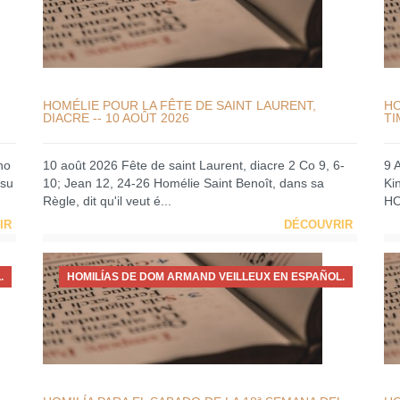
HOMÉLIE POUR LA FÊTE DE SAINT LAURENT,
HO
DIACRE -- 10 AOÛT 2026
TI
no
10 août 2026 Fête de saint Laurent, diacre 2 Co 9, 6-
9 
 su
10; Jean 12, 24-26 Homélie Saint Benoît, dans sa
Ki
Règle, dit qu'il veut é...
HO
IR
DÉCOUVRIR
.
HOMILÍAS DE DOM ARMAND VEILLEUX EN ESPAÑOL.