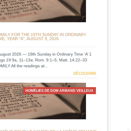
MILY FOR THE 19TH SUNDAY IN ORDINARY
ME, YEAR "A", AUGUST 9, 2026
August 2026 — 19th Sunday in Ordinary Time ‘A’ 1
ngs 19:9a, 11–13a; Rom. 9:1–5; Matt. 14:22–33
MILY All the readings at...
DÉCOUVRIR
HOMÉLIES DE DOM ARMAND VEILLEUX