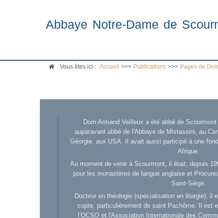
Abbaye Notre-Dame de Scour
Vous êtes ici :
Accueil
>>>
Publications
>>>
Pages de Dom
Dom Armand Veilleux a été abbé de Scourmont d
auparavant abbé de l'Abbaye de Mistassini, au Cana
Géorgie, aux USA. Il avait aussi participé à une fo
Afrique.
Au moment de venir à Scourmont, il était, depuis 19
pour les monastères de langue anglaise et Procureu
Saint-Siège.
Docteur en théologie (spécialisation en liturgie), i
copte, particulièrement de saint Pachôme. Il est en
l’OCSO et l'Association Internationale des Comm