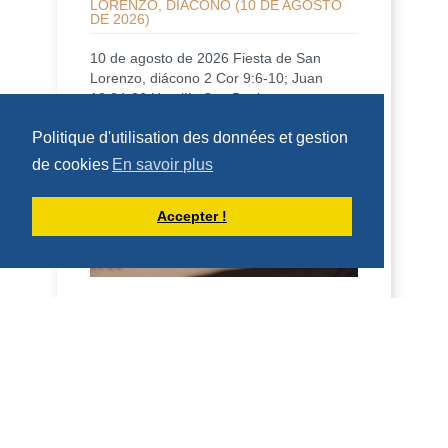
LORENZO, DIÁCONO (10 DE AGOSTO
DE 2026)
10 de agosto de 2026 Fiesta de San
Lorenzo, diácono 2 Cor 9:6-10; Juan
12:24-26 Homilía San Benito, en su
Regla, dice que qui...
Politique d'utilisation des données et gestion
DÉCOUVRIR
de cookies
En savoir plus
HOMÉLIES DE DOM ARMAND VEILLEUX
Accepter !
HOMÉLIE POUR LA FÊTE DE SAINT
LAURENT, DIACRE -- 10 AOÛT 2026
10 août 2026 Fête de saint Laurent,
diacre 2 Co 9, 6-10; Jean 12, 24-26
Homélie Saint Benoît, dans sa Règle, dit
qu'il veut é...