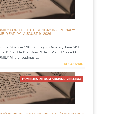
MILY FOR THE 19TH SUNDAY IN ORDINARY
ME, YEAR "A", AUGUST 9, 2026
August 2026 — 19th Sunday in Ordinary Time ‘A’ 1
ngs 19:9a, 11–13a; Rom. 9:1–5; Matt. 14:22–33
MILY All the readings at...
DÉCOUVRIR
HOMÉLIES DE DOM ARMAND VEILLEUX