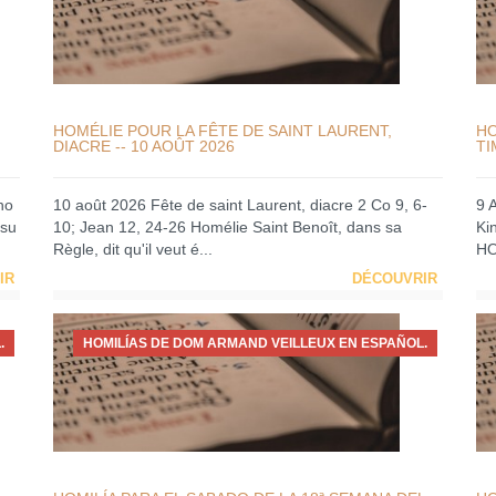
HOMÉLIE POUR LA FÊTE DE SAINT LAURENT,
HO
DIACRE -- 10 AOÛT 2026
TI
no
10 août 2026 Fête de saint Laurent, diacre 2 Co 9, 6-
9 
 su
10; Jean 12, 24-26 Homélie Saint Benoît, dans sa
Ki
Règle, dit qu'il veut é...
HO
IR
DÉCOUVRIR
.
HOMILÍAS DE DOM ARMAND VEILLEUX EN ESPAÑOL.