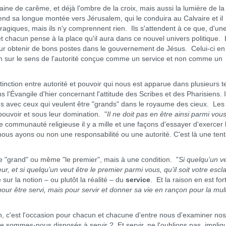
e de carême, et déjà l'ombre de la croix, mais aussi la lumière de la
end sa longue montée vers Jérusalem, qui le conduira au Calvaire et il
iques, mais ils n'y comprennent rien. Ils s'attendent à ce que, d'un
t chacun pense à la place qu'il aura dans ce nouvel univers politique.
our obtenir de bons postes dans le gouvernement de Jésus. Celui-ci en
çon sur le sens de l'autorité conçue comme un service et non comme un
nction entre autorité et pouvoir qui nous est apparue dans plusieurs t
 l'Évangile d'hier concernant l'attitude des Scribes et des Pharisiens. I
ns avec ceux qui veulent être "grands" dans le royaume des cieux. Les
 pouvoir et sous leur domination. "
Il ne doit pas en être ainsi parmi vou
communauté religieuse il y a mille et une façons d'essayer d'exercer 
ous ayons ou non une responsabilité ou une autorité. C'est là une tent
"grand" ou même "le premier", mais à une condition. "
Si quelqu’un v
teur, et si quelqu’un veut être le premier parmi vous, qu’il soit votre escl
r la notion – ou plutôt la réalité – du
service
. Et la raison en est for
our être servi, mais pour servir et donner sa vie en rançon pour la mul
est l'occasion pour chacun et chacune d'entre nous d'examiner nos
 sommes-nous disposés à servir ? Et servir, ne l'oublions pas, impliq