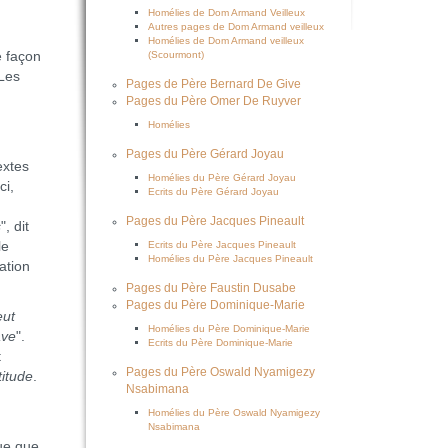
Homélies de Dom Armand Veilleux
Autres pages de Dom Armand veilleux
Homélies de Dom Armand veilleux
e façon
(Scourmont)
 Les
Pages de Père Bernard De Give
Pages du Père Omer De Ruyver
Homélies
Pages du Père Gérard Joyau
extes
Homélies du Père Gérard Joyau
ci,
Ecrits du Père Gérard Joyau
Pages du Père Jacques Pineault
s
", dit
le
Ecrits du Père Jacques Pineault
Homélies du Père Jacques Pineault
ation
Pages du Père Faustin Dusabe
Pages du Père Dominique-Marie
eut
Homélies du Père Dominique-Marie
ave
".
Ecrits du Père Dominique-Marie
t
Pages du Père Oswald Nyamigezy
titude
.
Nsabimana
Homélies du Père Oswald Nyamigezy
Nsabimana
ue que