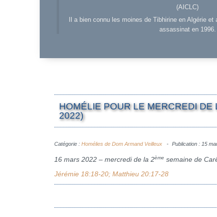
(AICLC)
Il a bien connu les moines de Tibhirine en Algérie et 
assassinat en 1996.
HOMÉLIE POUR LE MERCREDI DE 
2022)
Catégorie :
Homélies de Dom Armand Veilleux
Publication : 15 m
ème
16 mars 2022 – mercredi de la 2
semaine de Ca
Jérémie 18:18-20; Matthieu 20:17-28