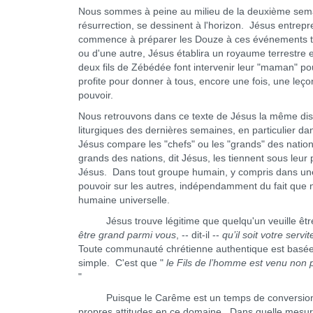
Nous sommes à peine au milieu de la deuxième semain
résurrection, se dessinent à l'horizon. Jésus entrepr
commence à préparer les Douze à ces événements trag
ou d'une autre, Jésus établira un royaume terrestre e
deux fils de Zébédée font intervenir leur "maman" p
profite pour donner à tous, encore une fois, une le
pouvoir.
Nous retrouvons dans ce texte de Jésus la même disti
liturgiques des dernières semaines, en particulier dans
Jésus compare les "chefs" ou les "grands" des natio
grands des nations, dit Jésus, les tiennent sous leur
Jésus. Dans tout groupe humain, y compris dans une 
pouvoir sur les autres, indépendamment du fait que n
humaine universelle.
Jésus trouve légitime que quelqu'un veuille être 
être grand parmi vous
, -- dit-il --
qu’il soit votre servi
Toute communauté chrétienne authentique est basée su
simple. C'est que "
le Fils de l’homme est venu non p
"
Puisque le Carême est un temps de conversion, c'
propres attitudes en ce domaine. Dans quelle mesure