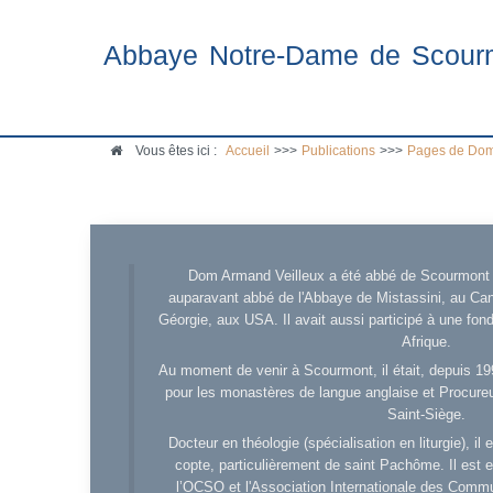
Abbaye Notre-Dame de Scour
Vous êtes ici :
Accueil
>>>
Publications
>>>
Pages de Dom
Dom Armand Veilleux a été abbé de Scourmont d
auparavant abbé de l'Abbaye de Mistassini, au Cana
Géorgie, aux USA. Il avait aussi participé à une fo
Afrique.
Au moment de venir à Scourmont, il était, depuis 19
pour les monastères de langue anglaise et Procureu
Saint-Siège.
Docteur en théologie (spécialisation en liturgie), i
copte, particulièrement de saint Pachôme. Il est en
l’OCSO et l'Association Internationale des Comm