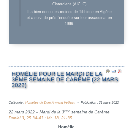
Cisterciens (AICLC)
Il a bien connu les moines de Tibhirine en Algérie
et a suivi de près l'enquête sur leur assassinat en
1996.
HOMÉLIE POUR LE MARDI DE LA
3ÈME SEMAINE DE CARÊME (22 MARS
2022)
Catégorie :
Homélies de Dom Armand Veilleux
Publication : 21 mars 2022
ème
22 mars 2022 – Mardi de la 3
semaine de Carême
Daniel 3, 25.34-43 ; Mt 18, 21-35
Homélie