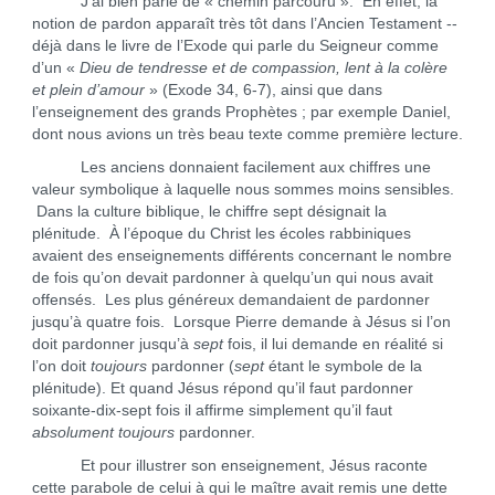
J’ai bien parlé de « chemin parcouru ». En effet, la
notion de pardon apparaît très tôt dans l’Ancien Testament --
déjà dans le livre de l’Exode qui parle du Seigneur comme
d’un «
Dieu de tendresse et de compassion, lent à la colère
et plein d’amour
» (Exode 34, 6-7), ainsi que dans
l’enseignement des grands Prophètes ; par exemple Daniel,
dont nous avions un très beau texte comme première lecture.
Les anciens donnaient facilement aux chiffres une
valeur symbolique à laquelle nous sommes moins sensibles.
Dans la culture biblique, le chiffre sept désignait la
plénitude. À l’époque du Christ les écoles rabbiniques
avaient des enseignements différents concernant le nombre
de fois qu’on devait pardonner à quelqu’un qui nous avait
offensés. Les plus généreux demandaient de pardonner
jusqu’à quatre fois. Lorsque Pierre demande à Jésus si l’on
doit pardonner jusqu’à
sept
fois, il lui demande en réalité si
l’on doit
toujours
pardonner (
sept
étant le symbole de la
plénitude). Et quand Jésus répond qu’il faut pardonner
soixante-dix-sept fois il affirme simplement qu’il faut
absolument toujours
pardonner.
Et pour illustrer son enseignement, Jésus raconte
cette parabole de celui à qui le maître avait remis une dette