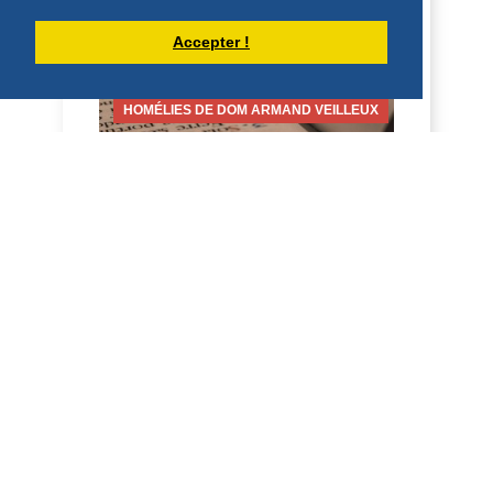
12:24-26 Homilía San Benito, en su
Regla, dice que qui...
Accepter !
DÉCOUVRIR
HOMÉLIES DE DOM ARMAND VEILLEUX
HOMÉLIE POUR LA FÊTE DE SAINT
LAURENT, DIACRE -- 10 AOÛT 2026
10 août 2026 Fête de saint Laurent,
diacre 2 Co 9, 6-10; Jean 12, 24-26
Homélie Saint Benoît, dans sa Règle, dit
qu'il veut é...
DÉCOUVRIR
HOMÉLIES DE DOM ARMAND VEILLEUX