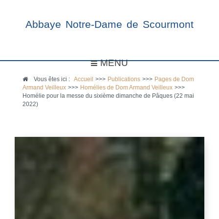
Abbaye Notre-Dame de Scourmont
MENU
Vous êtes ici :
Accueil
>>>
Publications
>>>
Pages de Dom
Armand Veilleux
>>>
Homélies de Dom Armand Veilleux
>>>
Homélie pour la messe du sixième dimanche de Pâques (22 mai
2022)