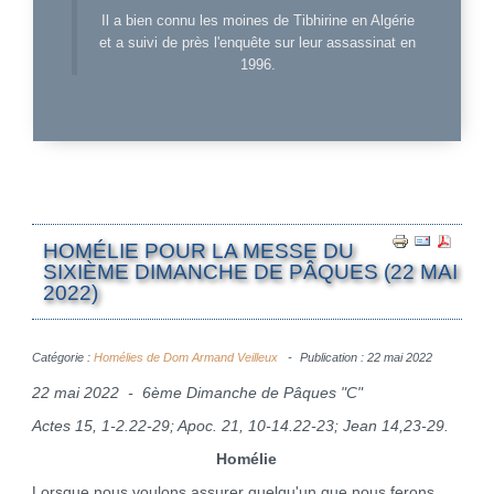
Il a bien connu les moines de Tibhirine en Algérie
et a suivi de près l'enquête sur leur assassinat en
1996.
HOMÉLIE POUR LA MESSE DU
SIXIÈME DIMANCHE DE PÂQUES (22 MAI
2022)
Catégorie :
Homélies de Dom Armand Veilleux
Publication : 22 mai 2022
22 mai 2022 - 6ème Dimanche de Pâques "C"
Actes 15, 1-2.22-29; Apoc. 21, 10-14.22-23; Jean 14,23-29.
Homélie
Lorsque nous voulons assurer quelqu'un que nous ferons