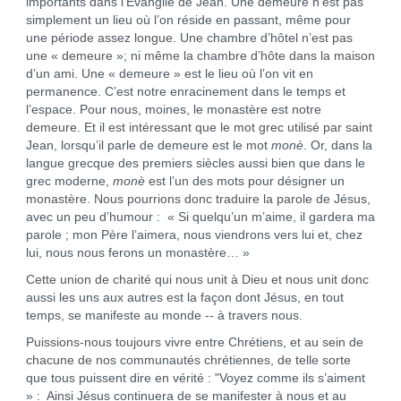
importants dans l’Évangile de Jean. Une demeure n’est pas
simplement un lieu où l’on réside en passant, même pour
une période assez longue. Une chambre d’hôtel n’est pas
une « demeure »; ni même la chambre d’hôte dans la maison
d’un ami. Une « demeure » est le lieu où l’on vit en
permanence. C’est notre enracinement dans le temps et
l’espace. Pour nous, moines, le monastère est notre
demeure. Et il est intéressant que le mot grec utilisé par saint
Jean, lorsqu’il parle de demeure est le mot
monè
. Or, dans la
langue grecque des premiers siècles aussi bien que dans le
grec moderne,
monè
est l’un des mots pour désigner un
monastère. Nous pourrions donc traduire la parole de Jésus,
avec un peu d’humour : « Si quelqu’un m’aime, il gardera ma
parole ; mon Père l’aimera, nous viendrons vers lui et, chez
lui, nous nous ferons un monastère… »
Cette union de charité qui nous unit à Dieu et nous unit donc
aussi les uns aux autres est la façon dont Jésus, en tout
temps, se manifeste au monde -- à travers nous.
Puissions-nous toujours vivre entre Chrétiens, et au sein de
chacune de nos communautés chrétiennes, de telle sorte
que tous puissent dire en vérité : "Voyez comme ils s’aiment
» : Ainsi Jésus continuera de se manifester à nous et au