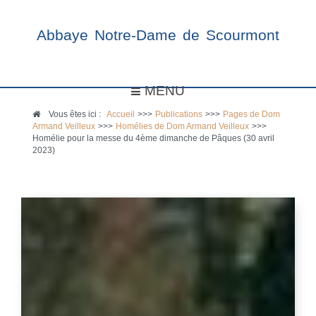
Abbaye Notre-Dame de Scourmont
MENU
Vous êtes ici :
Accueil
>>>
Publications
>>>
Pages de Dom
Armand Veilleux
>>>
Homélies de Dom Armand Veilleux
>>>
Homélie pour la messe du 4ème dimanche de Pâques (30 avril
2023)