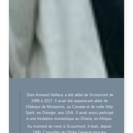
Dom Armand Veilleux a été abbé de Scourmont de
1998 à 2017. Il avait été auparavant abbé de
l'Abbaye de Mistassini, au Canada et de celle Holy
Spirit, en Géorgie, aux USA. Il avait aussi participé
à une fondation monastique au Ghana, en Afrique.
Au moment de venir à Scourmont, il était, depuis
1990, Conseiller de l'Abbé Général pour les