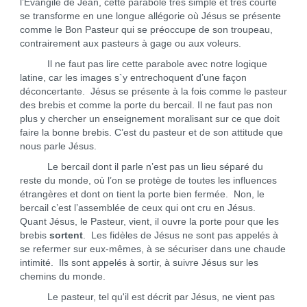
l’Évangile de Jean, cette parabole très simple et très courte
se transforme en une longue allégorie où Jésus se présente
comme le Bon Pasteur qui se préoccupe de son troupeau,
contrairement aux pasteurs à gage ou aux voleurs.
Il ne faut pas lire cette parabole avec notre logique
latine, car les images s`y entrechoquent d’une façon
déconcertante. Jésus se présente à la fois comme le pasteur
des brebis et comme la porte du bercail. Il ne faut pas non
plus y chercher un enseignement moralisant sur ce que doit
faire la bonne brebis. C’est du pasteur et de son attitude que
nous parle Jésus.
Le bercail dont il parle n’est pas un lieu séparé du
reste du monde, où l’on se protège de toutes les influences
étrangères et dont on tient la porte bien fermée. Non, le
bercail c’est l’assemblée de ceux qui ont cru en Jésus.
Quant Jésus, le Pasteur, vient, il ouvre la porte pour que les
brebis
sortent
. Les fidèles de Jésus ne sont pas appelés à
se refermer sur eux-mêmes, à se sécuriser dans une chaude
intimité. Ils sont appelés à sortir, à suivre Jésus sur les
chemins du monde.
Le pasteur, tel qu'il est décrit par Jésus, ne vient pas