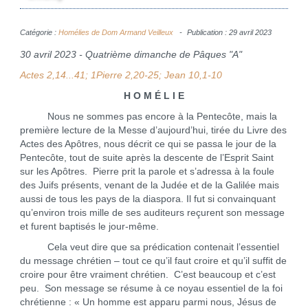
Catégorie :
Homélies de Dom Armand Veilleux
Publication : 29 avril 2023
30 avril 2023 - Quatrième dimanche de Pâques "A"
Actes 2,14...41; 1Pierre 2,20-25; Jean 10,1-10
H O M É L I E
Nous ne sommes pas encore à la Pentecôte, mais la
première lecture de la Messe d’aujourd’hui, tirée du Livre des
Actes des Apôtres, nous décrit ce qui se passa le jour de la
Pentecôte, tout de suite après la descente de l’Esprit Saint
sur les Apôtres. Pierre prit la parole et s’adressa à la foule
des Juifs présents, venant de la Judée et de la Galilée mais
aussi de tous les pays de la diaspora. Il fut si convainquant
qu’environ trois mille de ses auditeurs reçurent son message
et furent baptisés le jour-même.
Cela veut dire que sa prédication contenait l’essentiel
du message chrétien – tout ce qu’il faut croire et qu’il suffit de
croire pour être vraiment chrétien. C’est beaucoup et c’est
peu. Son message se résume à ce noyau essentiel de la foi
chrétienne : « Un homme est apparu parmi nous, Jésus de