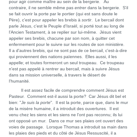
pour agir comme maître au sein de la bergerie. Au
contraire, il ne semble même pas
entrer
dans la bergerie. S'il
se fait ouvrir la porte par le portier (qui est sans doute le
Père), c'est pour appeler les brebis à
sortir
. Le bercail dont
parle Jésus, c'est le Peuple d'Israël, si porté tout au long de
l'Ancien Testament, à se replier sur lui-même. Jésus vient
appeler ses brebis, chacune par son nom, à quitter cet
enfermement pour le suivre sur les routes de son ministère.
Il a d'autres brebis, qui ne sont pas de ce bercail, c'est-à-dire
qui proviennent des nations païennes. Elles aussi, il les
appelle; et toutes formeront un seul troupeau. Ce troupeau
n'est pas appelé à rentrer au bercail, mais à suivre Jésus
dans sa mission universelle, à travers le désert de
l'humanité.
Il est assez facile de comprendre comment Jésus est
Pasteur. Comment est-il aussi la porte? Car Jésus dit bel et
bien: "
Je suis la porte
". Il est la porte, parce que, dans le mur
de la misère humaine, il a introduit des ouvertures. Il est
venu chez les siens et les siens ne l'ont pas reconnu; ils lui
ont opposé un mur. Dans ce mur ses plaies ont ouvert des
voies de passage. Lorsque Thomas a introduit sa main dans
les plaies des pieds et du côté de Jésus Ressuscité, il a