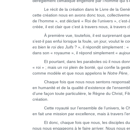
dérèglement climatique engendré par l’homme qui s’ét
Le récit de la création dans le Livre de la Genèse
cette création nous en avons donc tous, collectivement,
de l’homme », est déclaré « Roi de l’univers », c’est
créée, il est clair que c’est à travers nous, à travers
À première vue, toutefois, il est surprenant que no
s’est-il pas enfui lorsque la foule, un jour, voulut le
es bien le roi des Juifs
? », il répondit simplement : «
dans son « royaume », il répond simplement «
aujou
Et pourtant, dans les paraboles où il nous donne
« roi » ; mais un roi plein de bonté, qui confie la ge
comme modèle et que nous appelons le
Notre Père
,
Chaque fois que nous nous sentons responsables de 
en humanité et de la qualité d’existence de l’ensemb
d’une façon toute particulière, le Règne du Christ, Fi
création.
Cette royauté sur l’ensemble de l’univers, le Christ
en fait une mission par excellence, mais à travers l’e
Et donc, chaque fois que nous, les disciples du Ch
nous nous engageons à le faire arriver. Nous nous e