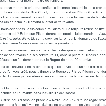
ait instauré lui-même maître de l’univers.
 nous montre le créateur confiant à l’homme l’ensemble de la créati
 la responsabilité. Si le Christ, qui se donne dans l’Évangile le titre de 
-à-dire non seulement roi des humains mais roi de l’ensemble de la nat
 chacun de nous, qu’il entend exercer cette royauté.
us célébrions Jésus comme roi, alors qu’il a toujours refusé ce titre
 couronner roi ? Et lorsque Pilate, durant son procès, lui demanda : «
Alor
C’est toi qui le dis
». Et, sur la croix, au larron qui lui demande de l’accue
rd’hui même tu seras avec moi dans le paradis
. »
 un enseignement sur son père, Jésus désigne souvent celui-ci com
stion de son royaume à ses serviteurs. Et, dans la prière qu’il nous a do
 Jésus nous fait demander que le
Règne
de notre Père arrive.
l’univers, c’est-à-dire de la qualité de vie de tous nos frères et s
le de l’univers créé, nous affirmons le Règne du Fils de l’Homme, et do
ls de l’Homme par excellence, sur cet univers, Lui le Premier né de tout
 la réalise à travers nous tous, non seulement nous les Chrétiens, à 
nsemble de l’humanité dans laquelle il s’est incarné.
rist, nous disons, en priant le « Notre Père » : «
que ton règne arriv
ngageons à ce qu’il vienne : d’abord en chacune de nos vies, ensuite 