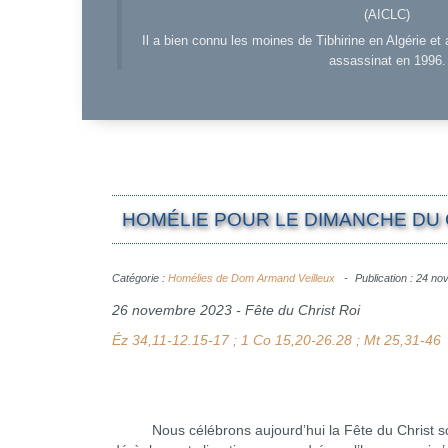
(AICLC)
Il a bien connu les moines de Tibhirine en Algérie et 
assassinat en 1996.
HOMÉLIE POUR LE DIMANCHE DU C
Catégorie :
Homélies de Dom Armand Veilleux
Publication : 24 n
26 novembre 2023 - Fête du Christ Roi
Éz 34,11-12.15-17 ; 1 Co 15,20-26.28 ; Mt 25,31-46
Nous célébrons aujourd’hui la Fête du Christ sou