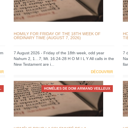
HOMILY FOR FRIDAY OF THE 18TH WEEK OF
HO
ORDINARY TIME (AUGUST 7, 2026)
TI
um
7 August 2026 - Friday of the 18th week, odd year
7 
Nahum 2, 1…7; Mt. 16:24-28 H O M I L Y All calls in the
Na
New Testament are i...
ll
IR
DÉCOUVRIR
.
HOMÉLIES DE DOM ARMAND VEILLEUX