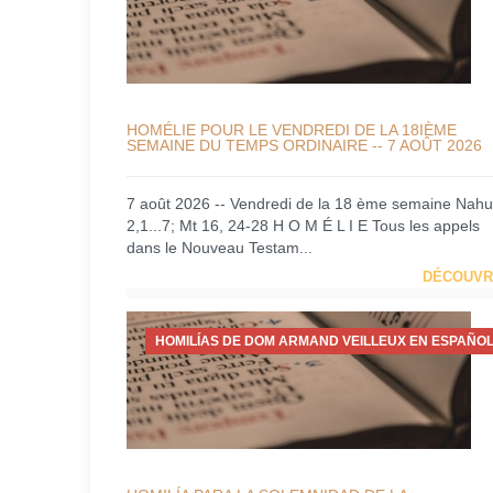
HOMÉLIE POUR LE VENDREDI DE LA 18IÈME
SEMAINE DU TEMPS ORDINAIRE -- 7 AOÛT 2026
7 août 2026 -- Vendredi de la 18 ème semaine Nah
2,1...7; Mt 16, 24-28 H O M É L I E Tous les appels
dans le Nouveau Testam...
DÉCOUVR
HOMILÍAS DE DOM ARMAND VEILLEUX EN ESPAÑOL