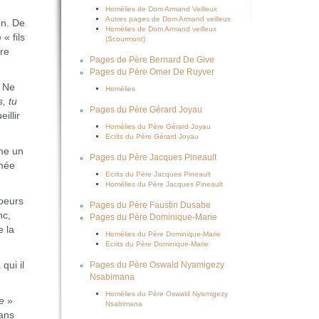
Homélies de Dom Armand Veilleux
Autres pages de Dom Armand veilleux
on. De
Homélies de Dom Armand veilleux
« fils
(Scourmont)
ure
Pages de Père Bernard De Give
Pages du Père Omer De Ruyver
. Ne
Homélies
s, tu
Pages du Père Gérard Joyau
illir
Homélies du Père Gérard Joyau
Ecrits du Père Gérard Joyau
me un
Pages du Père Jacques Pineault
nnée
Ecrits du Père Jacques Pineault
Homélies du Père Jacques Pineault
oeurs
Pages du Père Faustin Dusabe
nc,
Pages du Père Dominique-Marie
e la
Homélies du Père Dominique-Marie
Ecrits du Père Dominique-Marie
qui il
Pages du Père Oswald Nyamigezy
Nsabimana
Homélies du Père Oswald Nyamigezy
e
»
Nsabimana
dans