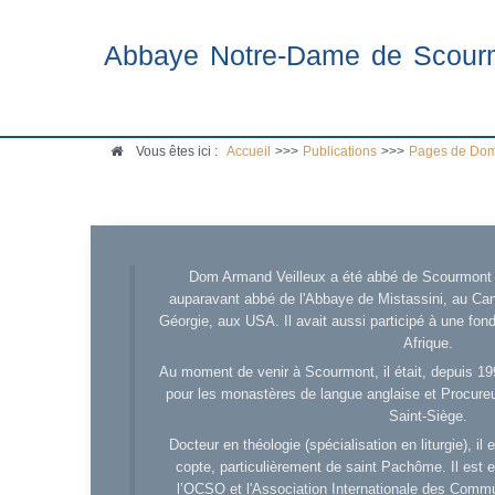
Abbaye Notre-Dame de Scour
Vous êtes ici :
Accueil
>>>
Publications
>>>
Pages de Dom
Dom Armand Veilleux a été abbé de Scourmont d
auparavant abbé de l'Abbaye de Mistassini, au Cana
Géorgie, aux USA. Il avait aussi participé à une fo
Afrique.
Au moment de venir à Scourmont, il était, depuis 19
pour les monastères de langue anglaise et Procureu
Saint-Siège.
Docteur en théologie (spécialisation en liturgie), i
copte, particulièrement de saint Pachôme. Il est en
l’OCSO et l'Association Internationale des Comm