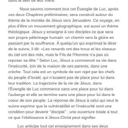
dans le sein de leur mère.
Nous savons comment tout cet Évangile de Luc, après
ces deux Chapitres préliminaires, sera construit autour du
thème de la montée de Jésus vers Jérusalem. Ce voyage, en
plus d'être un mouvement géographique, est aussi un thème
théologique. Jésus y enseigne à ces disciples ce que sera
son propre pèlerinage humain: un chemin vers la gloire en
passant par la souffrance. À quelqu'un qui exprimait le désir
de le suivre, il dit: «Les renards ont des trous et les oiseaux
du ciel ont des nids, mais le Fils de l'Homme n'a pas où
reposer sa tête." Selon Luc, Jésus a commencé sa vie dans
l'insécurité, loin de la maison de ses parents, dans une
crèche. Tout cela est un symbole de son rejet par les chefs
du peuple d'Israël, qui n'avaient pas de place pour lui dans
leur tradition. La trajectoire de la vie de Jésus, dans
l'Évangile de Luc commence sans une place pour lui dans
l'auberge et elle se termine sans une place pour lui dans le
coeur de son peuple. La réponse de Jésus à celui qui veut le
suivre exprime que la vulnérabilité et l'insécurité sont une
condition pour devenir "disciple" : une ouverture totale à tout
ce que l'obéissance à Jésus-Christ peut signifier.
Luc anticipe tout cet enseignement dans ses deux