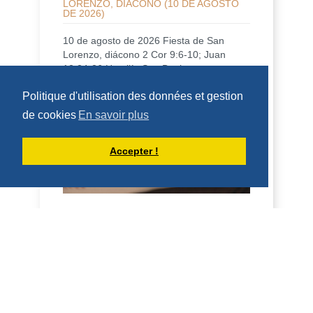
LORENZO, DIÁCONO (10 DE AGOSTO
DE 2026)
10 de agosto de 2026 Fiesta de San
Lorenzo, diácono 2 Cor 9:6-10; Juan
12:24-26 Homilía San Benito, en su
Regla, dice que qui...
Politique d'utilisation des données et gestion
DÉCOUVRIR
de cookies
En savoir plus
HOMÉLIES DE DOM ARMAND VEILLEUX
Accepter !
HOMÉLIE POUR LA FÊTE DE SAINT
LAURENT, DIACRE -- 10 AOÛT 2026
10 août 2026 Fête de saint Laurent,
diacre 2 Co 9, 6-10; Jean 12, 24-26
Homélie Saint Benoît, dans sa Règle, dit
qu'il veut é...