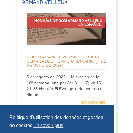
ARMAND VEILLEUX
HOMILÍAS DE DOM ARMAND VEILLEUX
EN ESPAÑOL.
HOMILÍA PARA EL VIERNES DE LA 18ª
SEMANA DEL TIEMPO ORDINARIO (7 DE
AGOSTO DE 2026)
5 de agosto de 2026 -- Miércoles de la
18ª semana, año par Jer 31, 1-7; Mt 15,
21-28 Homilía El Evangelio de ayer nos
dio un...
DÉCOUVRIR
Politique d'utilisation des données et gestion
HOMÉLIES DE DOM ARMAND VEILLEUX
de cookies
En savoir plus