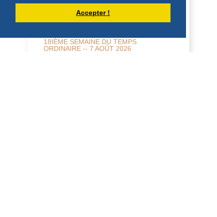
Accepter !
HOMÉLIE POUR LE VENDREDI DE LA
18IÈME SEMAINE DU TEMPS
ORDINAIRE -- 7 AOÛT 2026
5 août 2026 -- Mercredi de la 18e
semaine, année paire. Jérémie 31, 1-7 ;
Mt 15, 21-28 Homélie L'Évangile d'hier
nous a donné...
DÉCOUVRIR
HOMÉLIES DE DOM ARMAND VEILLEUX
HOMILY FOR FRIDAY OF THE 18TH
WEEK OF ORDINARY TIME (AUGUST 7,
2026)