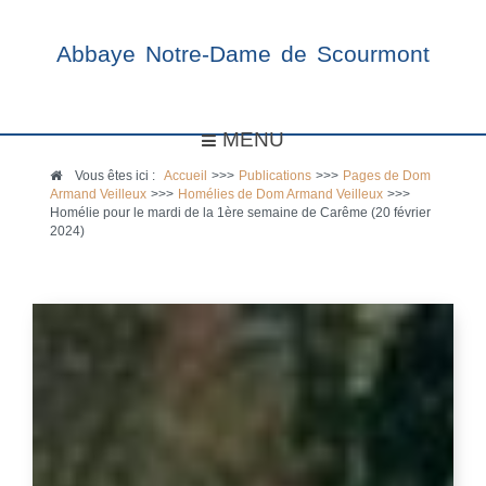
Abbaye Notre-Dame de Scourmont
MENU
Vous êtes ici :
Accueil
>>>
Publications
>>>
Pages de Dom
Armand Veilleux
>>>
Homélies de Dom Armand Veilleux
>>>
Homélie pour le mardi de la 1ère semaine de Carême (20 février
2024)