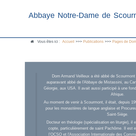
Abbaye Notre-Dame de Scour
Vous êtes ici :
Accueil
>>>
Publications
>>>
Pages de Dom
Dom Armand Veilleux a été abbé de Scourmont d
auparavant abbé de l'Abbaye de Mistassini, au Cana
Géorgie, aux USA. Il avait aussi participé à une fo
Afrique.
Au moment de venir à Scourmont, il était, depuis 19
pour les monastères de langue anglaise et Procureu
Saint-Siège.
Docteur en théologie (spécialisation en liturgie), i
copte, particulièrement de saint Pachôme. Il est en
l’OCSO et l'Association Internationale des Comm