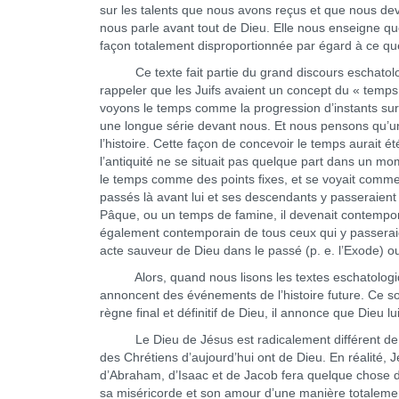
sur les talents que nous avons reçus et que nous dev
nous parle avant tout de Dieu. Elle nous enseigne q
façon totalement disproportionnée par égard à ce q
Ce texte fait partie du grand discours eschatolo
rappeler que les Juifs avaient un concept du « temps » t
voyons le temps comme la progression d’instants sur 
une longue série devant nous. Et nous pensons qu’un d
l’histoire. Cette façon de concevoir le temps aurait 
l’antiquité ne se situait pas quelque part dans un mom
le temps comme des points fixes, et se voyait comme u
passés là avant lui et ses descendants y passeraient a
Pâque, ou un temps de famine, il devenait contempora
également contemporain de tous ceux qui y passeraie
acte sauveur de Dieu dans le passé (p. e. l’Exode) o
Alors, quand nous lisons les textes eschatologiq
annoncent des événements de l’histoire future. Ce s
règne final et définitif de Dieu, il annonce que Dieu
Le Dieu de Jésus est radicalement différent de l’i
des Chrétiens d’aujourd’hui ont de Dieu. En réalité,
d’Abraham, d’Isaac et de Jacob fera quelque chose
sa miséricorde et son amour d’une manière totalemen