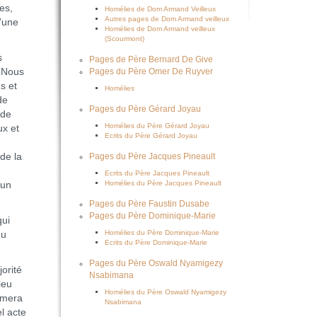
es,
Homélies de Dom Armand Veilleux
Autres pages de Dom Armand veilleux
’une
Homélies de Dom Armand veilleux
(Scourmont)
s
Pages de Père Bernard De Give
. Nous
Pages du Père Omer De Ruyver
s et
Homélies
de
Pages du Père Gérard Joyau
 de
Homélies du Père Gérard Joyau
ux et
Ecrits du Père Gérard Joyau
 de la
Pages du Père Jacques Pineault
Ecrits du Père Jacques Pineault
Homélies du Père Jacques Pineault
 un
Pages du Père Faustin Dusabe
Pages du Père Dominique-Marie
qui
Homélies du Père Dominique-Marie
du
Ecrits du Père Dominique-Marie
Pages du Père Oswald Nyamigezy
orité
Nsabimana
ieu
Homélies du Père Oswald Nyamigezy
imera
Nsabimana
l acte