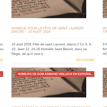
HOMÉLIE POUR LA FÊTE DE SAINT LAURENT,
HO
DIACRE -- 10 AOÛT 2026
TI
no
10 août 2026 Fête de saint Laurent, diacre 2 Co 9, 6-
9 
 su
10; Jean 12, 24-26 Homélie Saint Benoît, dans sa
Ki
Règle, dit qu'il veut é...
HO
IR
DÉCOUVRIR
.
HOMILÍAS DE DOM ARMAND VEILLEUX EN ESPAÑOL.