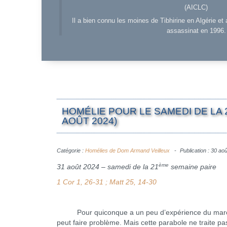
(AICLC)
Il a bien connu les moines de Tibhirine en Algérie et 
assassinat en 1996.
HOMÉLIE POUR LE SAMEDI DE LA 
AOÛT 2024)
Catégorie :
Homélies de Dom Armand Veilleux
Publication : 30 ao
ème
31 août 2024 – samedi de la 21
semaine paire
1 Cor 1, 26-31 ; Matt 25, 14-30
Pour quiconque a un peu d’expérience du marché de 
peut faire problème. Mais cette parabole ne traite p