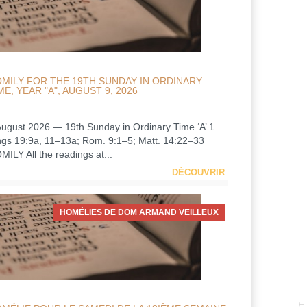
MILY FOR THE 19TH SUNDAY IN ORDINARY
ME, YEAR "A", AUGUST 9, 2026
August 2026 — 19th Sunday in Ordinary Time ‘A’ 1
ngs 19:9a, 11–13a; Rom. 9:1–5; Matt. 14:22–33
MILY All the readings at...
DÉCOUVRIR
HOMÉLIES DE DOM ARMAND VEILLEUX