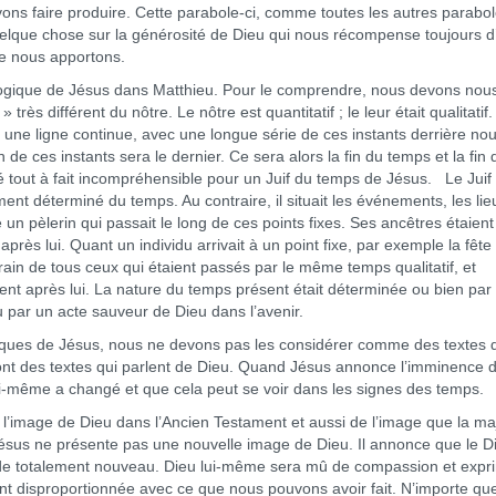
ons faire produire. Cette parabole-ci, comme toutes les autres parabol
uelque chose sur la générosité de Dieu qui nous récompense toujours d
ue nous apportons.
gique de Jésus dans Matthieu. Pour le comprendre, nous devons nou
rès différent du nôtre. Le nôtre est quantitatif ; le leur était qualitatif
une ligne continue, avec une longue série de ces instants derrière nou
e ces instants sera le dernier. Ce sera alors la fin du temps et la fin 
été tout à fait incompréhensible pour un Juif du temps de Jésus. Le Juif
ent déterminé du temps. Au contraire, il situait les événements, les lie
n pèlerin qui passait le long de ces points fixes. Ses ancêtres étaient
près lui. Quant un individu arrivait à un point fixe, par exemple la fête
in de tous ceux qui étaient passés par le même temps qualitatif, et
nt après lui. La nature du temps présent était déterminée ou bien par
u par un acte sauveur de Dieu dans l’avenir.
ues de Jésus, nous ne devons pas les considérer comme des textes 
ont des textes qui parlent de Dieu. Quand Jésus annonce l’imminence 
 lui-même a changé et que cela peut se voir dans les signes des temps.
mage de Dieu dans l’Ancien Testament et aussi de l’image que la maj
 Jésus ne présente pas une nouvelle image de Dieu. Il annonce que le D
 de totalement nouveau. Dieu lui-même sera mû de compassion et expr
t disproportionnée avec ce que nous pouvons avoir fait. N’importe que