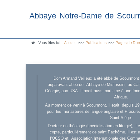
Abbaye Notre-Dame de Scour
Vous êtes ici :
Accueil
>>>
Publications
>>>
Pages de Dom
Dom Armand Veilleux a été abbé de Scourmont d
auparavant abbé de l'Abbaye de Mistassini, au Cana
Géorgie, aux USA. Il avait aussi participé à une fo
Afrique.
Au moment de venir à Scourmont, il était, depuis 19
pour les monastères de langue anglaise et Procureu
Saint-Siège.
Docteur en théologie (spécialisation en liturgie), i
copte, particulièrement de saint Pachôme. Il est en
l’OCSO et l'Association Internationale des Comm