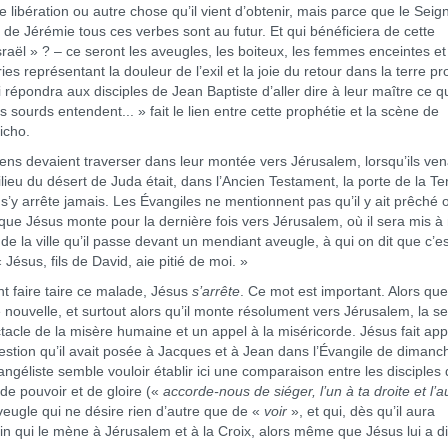
 libération ou autre chose qu’il vient d’obtenir, mais parce que le Seig
e de Jérémie tous ces verbes sont au futur. Et qui bénéficiera de cette
sraël » ? – ce seront les aveugles, les boiteux, les femmes enceintes et
s représentant la douleur de l’exil et la joie du retour dans la terre pr
répondra aux disciples de Jean Baptiste d’aller dire à leur maître ce qu
s sourds entendent... » fait le lien entre cette prophétie et la scène de
icho.
s devaient traverser dans leur montée vers Jérusalem, lorsqu’ils ven
lieu du désert de Juda était, dans l’Ancien Testament, la porte de la Te
y arrête jamais. Les Évangiles ne mentionnent pas qu’il y ait prêché o
 que Jésus monte pour la dernière fois vers Jérusalem, où il sera mis à
e de la ville qu’il passe devant un mendiant aveugle, à qui on dit que c’e
Jésus, fils de David, aie pitié de moi. »
aire taire ce malade, Jésus
s’arrête
. Ce mot est important. Alors qu
uvelle, et surtout alors qu’il monte résolument vers Jérusalem, la se
acle de la misère humaine et un appel à la miséricorde. Jésus fait app
question qu’il avait posée à Jacques et à Jean dans l’Évangile de dimanc
angéliste semble vouloir établir ici une comparaison entre les disciples 
de pouvoir et de gloire («
accorde-nous de siéger, l’un à ta droite et l’a
eugle qui ne désire rien d’autre que de «
voir
», et qui, dès qu’il aura
in qui le mène à Jérusalem et à la Croix, alors même que Jésus lui a di