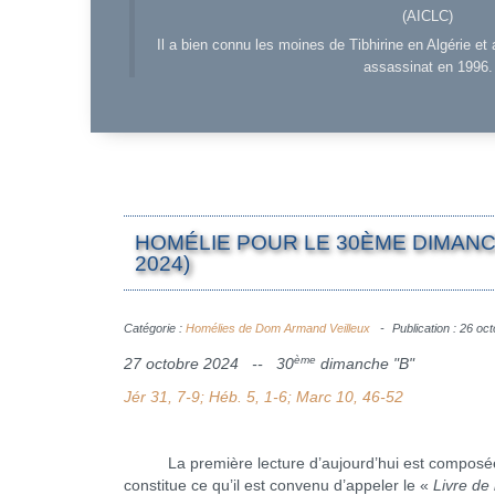
(AICLC)
Il a bien connu les moines de Tibhirine en Algérie et 
assassinat en 1996.
HOMÉLIE POUR LE 30ÈME DIMANC
2024)
Catégorie :
Homélies de Dom Armand Veilleux
Publication : 26 oc
ème
27 octobre 2024 -- 30
dimanche "B"
Jér 31, 7-9; Héb. 5, 1-6; Marc 10, 46-52
La première lecture d’aujourd’hui est composée de 
constitue ce qu’il est convenu d’appeler le «
Livre de 