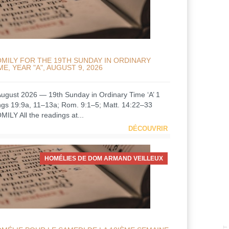
MILY FOR THE 19TH SUNDAY IN ORDINARY
ME, YEAR "A", AUGUST 9, 2026
August 2026 — 19th Sunday in Ordinary Time ‘A’ 1
ngs 19:9a, 11–13a; Rom. 9:1–5; Matt. 14:22–33
MILY All the readings at...
DÉCOUVRIR
HOMÉLIES DE DOM ARMAND VEILLEUX