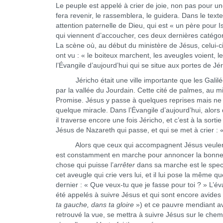
Le peuple est appelé à crier de joie, non pas pour une
fera revenir, le rassemblera, le guidera. Dans le text
attention paternelle de Dieu, qui est « un père pour I
qui viennent d’accoucher, ces deux dernières catégorie
La scène où, au début du ministère de Jésus, celui-ci 
ont vu : « le boiteux marchent, les aveugles voient, le
l’Évangile d’aujourd’hui qui se situe aux portes de Jér
Jéricho était une ville importante que les Galiléen
par la vallée du Jourdain. Cette cité de palmes, au mi
Promise. Jésus y passe à quelques reprises mais ne s’
quelque miracle. Dans l’Évangile d’aujourd’hui, alors
il traverse encore une fois Jéricho, et c’est à la sorti
Jésus de Nazareth qui passe, et qui se met à crier : « 
Alors que ceux qui accompagnent Jésus veulent f
est constamment en marche pour annoncer la bonne no
chose qui puisse l’
arrêter
dans sa marche est le spect
cet aveugle qui crie vers lui, et il lui pose la même 
dernier : « Que veux-tu que je fasse pour toi ? » L’év
été appelés à suivre Jésus et qui sont encore avides 
ta gauche, dans ta gloire
») et ce pauvre mendiant av
retrouvé la vue, se mettra à suivre Jésus sur le chem