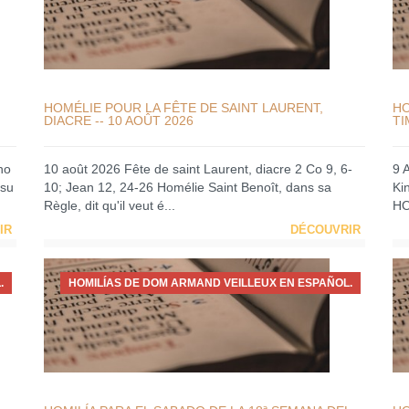
HOMÉLIE POUR LA FÊTE DE SAINT LAURENT,
HO
DIACRE -- 10 AOÛT 2026
TI
no
10 août 2026 Fête de saint Laurent, diacre 2 Co 9, 6-
9 
 su
10; Jean 12, 24-26 Homélie Saint Benoît, dans sa
Ki
Règle, dit qu'il veut é...
HO
IR
DÉCOUVRIR
.
HOMILÍAS DE DOM ARMAND VEILLEUX EN ESPAÑOL.