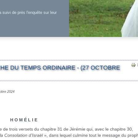
a suivi de près l'enquête sur leur
HE DU TEMPS ORDINAIRE - (27 OCTOBRE
tobre 2024
H O M É L I E
trois versets du chapitre 31 de Jérémie qui, avec le chapitre 30,
la Consolation d’Israël
», dans lequel culmine tout le message du prop