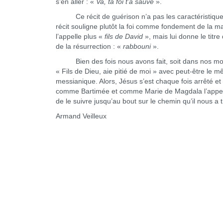
s’en aller : «
Va, ta foi t’a sauvé
».
Ce récit de guérison n’a pas les caractéristiques h
récit souligne plutôt la foi comme fondement de la m
l’appelle plus «
fils de David
», mais lui donne le titre
de la résurrection : «
rabbouni
».
Bien des fois nous avons fait, soit dans nos moment
« Fils de Dieu, aie pitié de moi » avec peut-être le 
messianique. Alors, Jésus s’est chaque fois arrêté et
comme Bartimée et comme Marie de Magdala l’appel
de le suivre jusqu’au bout sur le chemin qu’il nous a t
Armand Veilleux