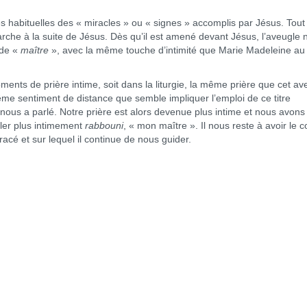
abituelles des « miracles » ou « signes » accomplis par Jésus. Tout 
arche à la suite de Jésus. Dès qu’il est amené devant Jésus, l’aveugle 
 de «
maître
», avec la même touche d’intimité que Marie Madeleine au
s de prière intime, soit dans la liturgie, la même prière que cet av
même sentiment de distance que semble impliquer l’emploi de ce titre
 nous a parlé. Notre prière est alors devenue plus intime et nous avons
er plus intimement
rabbouni
, « mon maître ». Il nous reste à avoir le 
racé et sur lequel il continue de nous guider.