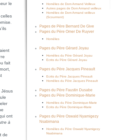
neur le
Homélies de Dom Armand Veilleux
Autres pages de Dom Armand veilleux
Homélies de Dom Armand veilleux
 celles
(Scourmont)
omise.
Pages de Père Bernard De Give
’ils
Pages du Père Omer De Ruyver
Homélies
Pages du Père Gérard Joyau
aient
Homélies du Père Gérard Joyau
rre
Ecrits du Père Gérard Joyau
u fait
 mort,
Pages du Père Jacques Pineault
st
Ecrits du Père Jacques Pineault
Homélies du Père Jacques Pineault
Pages du Père Faustin Dusabe
e Jésus
Pages du Père Dominique-Marie
ule
Homélies du Père Dominique-Marie
eler
Ecrits du Père Dominique-Marie
he
qui ont
Pages du Père Oswald Nyamigezy
Nsabimana
utre à
Homélies du Père Oswald Nyamigezy
Nsabimana
t de