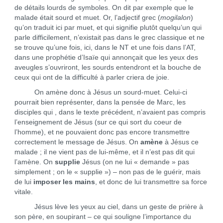
de détails lourds de symboles. On dit par exemple que le
malade était sourd et muet. Or, l’adjectif grec (
mogilalon
)
qu’on traduit ici par muet, et qui signifie plutôt quelqu’un qui
parle difficilement, n’existait pas dans le grec classique et ne
se trouve qu’une fois, ici, dans le NT et une fois dans l’AT,
dans une prophétie d’Isaïe qui annonçait que les yeux des
aveugles s’ouvriront, les sourds entendront et la bouche de
ceux qui ont de la difficulté à parler criera de joie.
On amène donc à Jésus un sourd-muet. Celui-ci
pourrait bien représenter, dans la pensée de Marc, les
disciples qui , dans le texte précédent, n’avaient pas compris
l’enseignement de Jésus (sur ce qui sort du coeur de
l’homme), et ne pouvaient donc pas encore transmettre
correctement le message de Jésus. On
amène
à Jésus ce
malade ; il ne vient pas de lui-même, et il n’est pas dit qui
l’amène. On
supplie
Jésus (on ne lui « demande » pas
simplement ; on le « supplie ») – non pas de le guérir, mais
de lui
imposer les mains
, et donc de lui transmettre sa force
vitale.
Jésus lève les yeux au ciel, dans un geste de prière à
son père, en soupirant – ce qui souligne l’importance du