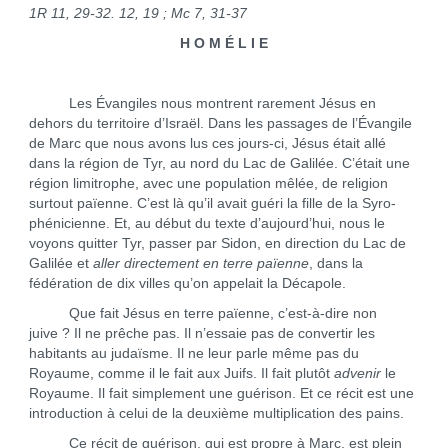
1R 11, 29-32. 12, 19 ; Mc 7, 31-37
H O M É L I E
Les Évangiles nous montrent rarement Jésus en
dehors du territoire d’Israël. Dans les passages de l’Évangile
de Marc que nous avons lus ces jours-ci, Jésus était allé
dans la région de Tyr, au nord du Lac de Galilée. C’était une
région limitrophe, avec une population mêlée, de religion
surtout païenne. C’est là qu’il avait guéri la fille de la Syro-
phénicienne. Et, au début du texte d’aujourd’hui, nous le
voyons quitter Tyr, passer par Sidon, en direction du Lac de
Galilée et
aller directement en terre païenne
, dans la
fédération de dix villes qu’on appelait la Décapole.
Que fait Jésus en terre païenne, c’est-à-dire non
juive ? Il ne prêche pas. Il n’essaie pas de convertir les
habitants au judaïsme. Il ne leur parle même pas du
Royaume, comme il le fait aux Juifs. Il fait plutôt
advenir
le
Royaume. Il fait simplement une guérison. Et ce récit est une
introduction à celui de la deuxième multiplication des pains.
Ce récit de guérison, qui est propre à Marc, est plein