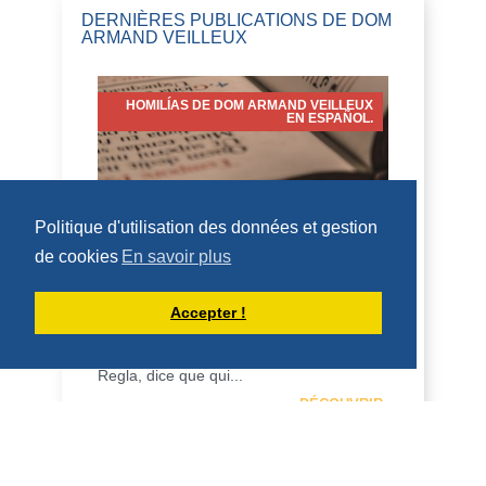
DERNIÈRES PUBLICATIONS DE DOM
ARMAND VEILLEUX
HOMILÍAS DE DOM ARMAND VEILLEUX
EN ESPAÑOL.
Politique d'utilisation des données et gestion
HOMILÍA PARA LA FIESTA DE SAN
LORENZO, DIÁCONO (10 DE AGOSTO
de cookies
En savoir plus
DE 2026)
10 de agosto de 2026 Fiesta de San
Accepter !
Lorenzo, diácono 2 Cor 9:6-10; Juan
12:24-26 Homilía San Benito, en su
Regla, dice que qui...
DÉCOUVRIR
HOMÉLIES DE DOM ARMAND VEILLEUX