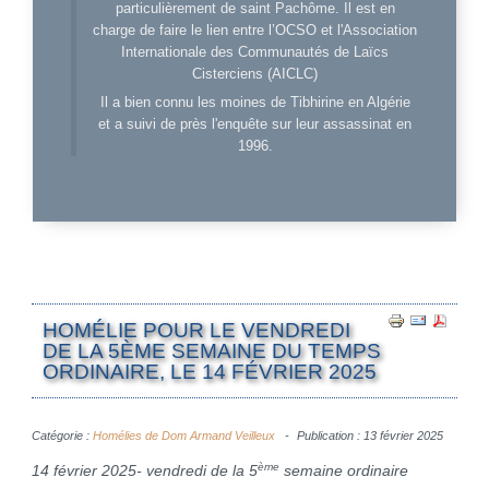
particulièrement de saint Pachôme. Il est en
charge de faire le lien entre l’OCSO et l'Association
Internationale des Communautés de Laïcs
Cisterciens (AICLC)
Il a bien connu les moines de Tibhirine en Algérie
et a suivi de près l'enquête sur leur assassinat en
1996.
HOMÉLIE POUR LE VENDREDI
DE LA 5ÈME SEMAINE DU TEMPS
ORDINAIRE, LE 14 FÉVRIER 2025
Catégorie :
Homélies de Dom Armand Veilleux
Publication : 13 février 2025
ème
14 février 2025- vendredi de la 5
semaine ordinaire