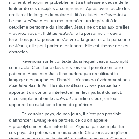
moment, et exprime probablement sa tristesse à cause de la
lenteur de ses disciples à comprendre. Après avoir touché les
oreilles et la langue du malade il dit à celui-ci : « Ouvre-toi ».
Le mot «
effata
» est un mot araméen, un impératif à la
deuxième personne du singulier. Jésus ne dit pas aux oreilles
« ouvrez-vous ». Il dit
au malade
, à la personne : « ouvre-
toi ». Lorsque la personne s’ouvre à la grâce et à la personne
de Jésus, elle peut parler et entendre. Elle est libérée de ses
obstacles.
Revenons sur le contexte dans lequel Jésus accomplit
ce miracle. C’est l’une des rares fois où Il pénètre en terre
païenne. À ces non-Juifs Il ne parlera pas en utilisant le
langage des prophètes d’Israël. Il n’essaiera évidemment pas
d’en faire des Juifs. Il les évangélisera -- non pas en leur
apportant un contenu intellectuel, en leur parlant du salut,
mais simplement en le
réalisant
au milieu d’eux, en leur
apportant ce salut sous forme de guérison.
En certains pays, de nos jours, il n’est pas possible
d’annoncer l’Évangile en paroles, ce qu’on appelle
« prosélytisme » étant interdit. En Algérie, par exemple. En
ces pays, de petites communautés de Chrétiens évangélisent
simplement en vivant la charité au milieu des gens. Comme