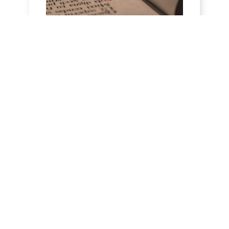
HOMILY FOR FRIDAY OF THE 18TH
WEEK OF ORDINARY TIME (AUGUST 7,
2026)
7 August 2026 - Friday of the 18th week,
odd year Nahum 2, 1…7; Mt. 16:24-28 H
O M I L Y All calls in the New Testament
are i...
DÉCOUVRIR
HOMILÍAS DE DOM ARMAND VEILLEUX
EN ESPAÑOL.
HOMILÍA PARA EL VIERNES DE LA 18ª
SEMANA DEL TIEMPO ORDINARIO (7 DE