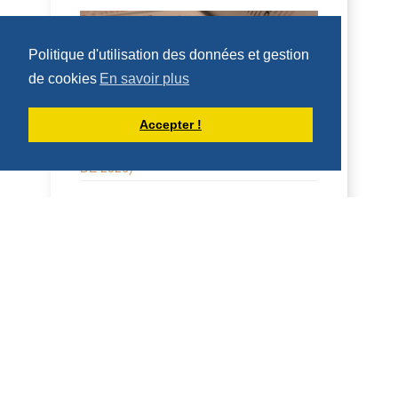
HOMILÍAS DE DOM ARMAND VEILLEUX
EN ESPAÑOL.
Politique d'utilisation des données et gestion
de cookies
En savoir plus
Accepter !
HOMILÍA PARA LA FIESTA DE SAN
LORENZO, DIÁCONO (10 DE AGOSTO
DE 2026)
10 de agosto de 2026 Fiesta de San
Lorenzo, diácono 2 Cor 9:6-10; Juan
12:24-26 Homilía San Benito, en su
Regla, dice que qui...
DÉCOUVRIR
HOMÉLIES DE DOM ARMAND VEILLEUX