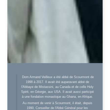
Dom Armand Veilleux a été abbé de Scourmont de
1998 à 2017. Il avait été auparavant abbé de
l'Abbaye de Mistassini, au Canada et de celle Holy
Spirit, en Géorgie, aux USA. Il avait aussi participé
à une fondation monastique au Ghana, en Afrique.
Au moment de venir à Scourmont, il était, depuis
1990, Conseiller de l'Abbé Général pour les