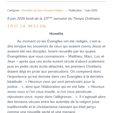
Catégorie :
Homélies de Dom Armand Veilleux
Publication : 7 juin 2026
ème
8 juin 2026 lundi de la 10
semaine du Temps Ordinaire
1 R 17, 1-6 ; Mt 5,1-12a
Homélie
Au moment où les Évangiles ont été rédigés, c’est-à-
dire lorsque les souvenirs de ceux qui avaient connu Jésus et
avaient été ses disciples, furent recueillis par les quatre
Évangélistes que nous connaissons – Matthieu, Marc, Luc et
Jean – après que ces écrits eurent circulé d’abord oralement
puis en petits récits écrits détachés, les premiers Chrétiens
étaient déjà en proie aux persécutions. On comprend donc
l’importance qu’est donnée dans ces Évangiles à la dernière
béatitude : «
Heureux ceux qui sont persécutés pour la
justice...
», ainsi que l’élaboration qui en est faite : «
Heureux
serez-vous si l’on vous insulte, si l’on vous persécute...
réjouissez-vous, soyez dans l’allégresse...
». Il s’agissait alors
des tensions vécues entre les autorités de la religion juive
traditionnelle et le christianisme naissant qui était perçu
comme une nouvelle secte et une menace.