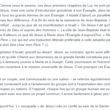
omme nous le savons, ces deux premiers chapitres de Luc ne sont pa
Jésus, mais une sorte d’introduction grandiose à son Évangile, dans la
ous les grands thèmes de son Évangile. Il établit d’abord un parallèle 
s leur différence. À la fin du récit de la naissance de Jean-Baptiste,
ortifiait... jusqu’au jour de sa manifestation à Israël
». De Jésus il dit qu’il
 auprès de Dieu et auprès des hommes
». Le rôle de Jean-Baptiste était li
st d’ailleurs ce que dit Jésus à Marie dans l’Évangile d’aujourd’hui: «
N
 Père
» (ce qui est une traduction littérale préférable à celle adoptée pa
je dois être chez mon Père
? »).
tes d’Israël, grandit au désert. Jésus, au contraire, après avoir affi
e et qu’elle s’étend aux dimensions de la grande famille constituée par 
où il demeure soumis à Marie et à Joseph. Cette soumission et l’harmon
son ouverture à la mission universelle de Jésus. C’est pourquoi cet Éva
n couple, une communauté ou une nation – se referme égoïstement
et conduisent soit à l’éclatement du groupe soit à l’exportation des confl
roupes ou nations. À l’opposé, chaque fois qu’un groupe humain est ou
nt avec eux dans un projet commun, il arrive facilement à gérer ses c
d’hui. L’« escapade » de Jésus crée un conflit au sein de la Sainte