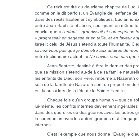
Ce récit est tiré du deuxième chapitre de Luc. C
comme on le dit parfois, un Évangile de l’enfance de 
dans des récits hautement symboliques, Luc annonce t
entre Jean-Baptiste et Jésus, soulignant en même temp
conclut que
« l’enfant... grandissait et son esprit se f
«
progressait en sagesse et en taille, et en faveur
Israël ; celui de Jésus s’étend à toute l’humanité. C’e
saviez-vous pas que je dois être aux affaires de mon
notre lectionnaire actuel : «
Ne saviez-vous pas que 
Jean-Baptiste, destiné à être le dernier des prophè
que sa mission s’étend au-delà de sa famille naturell
les enfants de Dieu, son Père, retourne à Nazareth 
sein de la famille de Nazareth sont en proportion de 
est lu aussi lors de la fête de la Sainte Famille
Chaque fois qu’un groupe humain – que ce soit u
lui-même, les conflits internes deviennent ingérables 
dans des querelles ou des guerres avec les autres g
la communion avec les autres groupes et à l’engageme
internes.
C’est l’exemple que nous donne l’Évangile d’aujour