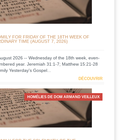
MILY FOR FRIDAY OF THE 18TH WEEK OF
DINARY TIME (AUGUST 7, 2026)
August 2026 -- Wednesday of the 18th week, even-
mbered year. Jeremiah 31:1-7; Matthew 15:21-28
mily Yesterday's Gospel...
DÉCOUVRIR
HOMÉLIES DE DOM ARMAND VEILLEUX