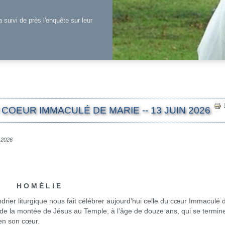
a suivi de près l'enquête sur leur
COEUR IMMACULÉ DE MARIE -- 13 JUIN 2026
n 2026
H O M É L I E
r liturgique nous fait célébrer aujourd’hui celle du cœur Immaculé 
cit de la montée de Jésus au Temple, à l’âge de douze ans, qui se termin
 en son cœur.