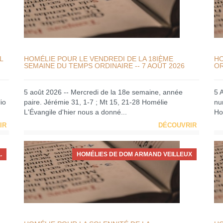
L
HOMÉLIE POUR LE VENDREDI DE LA 18IÈME
HO
SEMAINE DU TEMPS ORDINAIRE -- 7 AOÛT 2026
OR
5 août 2026 -- Mercredi de la 18e semaine, année
5 
io
paire. Jérémie 31, 1-7 ; Mt 15, 21-28 Homélie
nu
L'Évangile d'hier nous a donné...
Ho
IR
DÉCOUVRIR
.
HOMÉLIES DE DOM ARMAND VEILLEUX