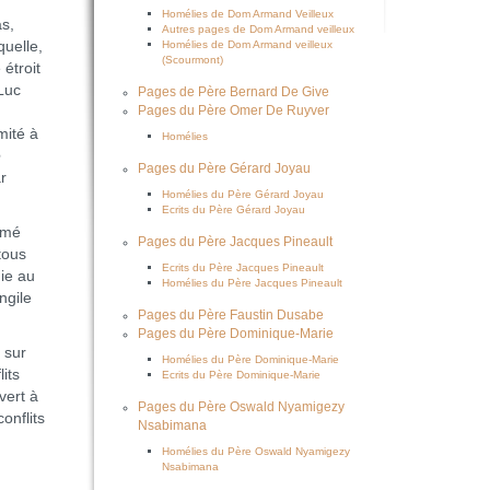
Homélies de Dom Armand Veilleux
s,
Autres pages de Dom Armand veilleux
quelle,
Homélies de Dom Armand veilleux
(Scourmont)
étroit
 Luc
Pages de Père Bernard De Give
Pages du Père Omer De Ruyver
mité à
Homélies
e
Pages du Père Gérard Joyau
r
Homélies du Père Gérard Joyau
Ecrits du Père Gérard Joyau
rmé
Pages du Père Jacques Pineault
tous
Ecrits du Père Jacques Pineault
ie au
Homélies du Père Jacques Pineault
ngile
Pages du Père Faustin Dusabe
Pages du Père Dominique-Marie
 sur
Homélies du Père Dominique-Marie
its
Ecrits du Père Dominique-Marie
vert à
Pages du Père Oswald Nyamigezy
onflits
Nsabimana
Homélies du Père Oswald Nyamigezy
Nsabimana