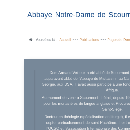
Abbaye Notre-Dame de Scour
Vous êtes ici :
Accueil
>>>
Publications
>>>
Pages de Dom
Dom Armand Veilleux a été abbé de Scourmont d
auparavant abbé de l'Abbaye de Mistassini, au Cana
Géorgie, aux USA. Il avait aussi participé à une fo
Afrique.
Au moment de venir à Scourmont, il était, depuis 19
pour les monastères de langue anglaise et Procureu
Saint-Siège.
Docteur en théologie (spécialisation en liturgie), i
copte, particulièrement de saint Pachôme. Il est en
l’OCSO et l'Association Internationale des Comm