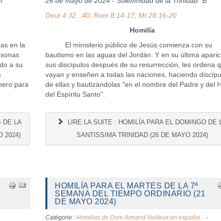
r
26 de mayo de 2024 - Solemnidad de la Trinidad "B"
Deut 4:32...40; Rom 8:14-17; Mt 28:16-20
Homilía
as en la
El ministerio público de Jesús comienza con su
rsonas
bautismo en las aguas del Jordán. Y en su última aparic
do a su
sus discípulos después de su resurrección, les ordena 
s
vayan y enseñen a todas las naciones, haciendo discípu
nero para
de ellas y bautizándolas "en el nombre del Padre y del H
del Espíritu Santo".
S DE LA
LIRE LA SUITE : HOMILÍA PARA EL DOMINGO DE 
 2024)
SANTISSIMA TRINIDAD (26 DE MAYO 2024)
HOMILÍA PARA EL MARTES DE LA 7ª
SEMANA DEL TIEMPO ORDINARIO (21
DE MAYO 2024)
Catégorie :
Homilías de Dom Armand Veilleux en español.