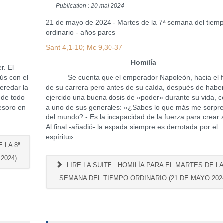
Publication : 20 mai 2024
21 de mayo de 2024 - Martes de la 7ª semana del tiem
ordinario - años pares
Sant 4,1-10; Mc 9,30-37
Homilía
. El
ús con el
Se cuenta que el emperador Napoleón, hacia el fi
eredar la
de su carrera pero antes de su caída, después de habe
nde todo
ejercido una buena dosis de «poder» durante su vida, c
tesoro en
a uno de sus generales: «¿Sabes lo que más me sorpr
del mundo? - Es la incapacidad de la fuerza para crear 
Al final -añadió- la espada siempre es derrotada por el
espíritu».
 LA 8ª
2024)
LIRE LA SUITE : HOMILÍA PARA EL MARTES DE LA
SEMANA DEL TIEMPO ORDINARIO (21 DE MAYO 202