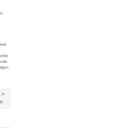
po
nal
r
onfió
ende
algo».
 7ª
4)