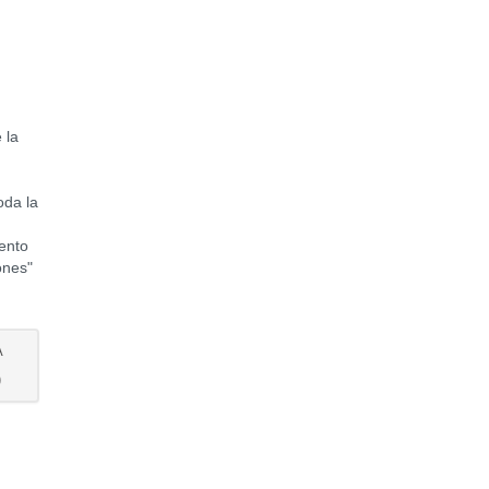
 la
oda la
iento
ones"
A
)