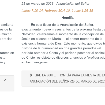
25 de marzo de 2026 - Anunciación del Señor
Isaías 7:10-14; Hebreos 10:4-10; Lucas 1:26-38
Homilía
imilar a
En esta fiesta de la Anunciación del Señor,
es de la
exactamente nueve meses antes de la próxima fiesta de
to mucho
Natividad, celebramos el momento de la concepción de
o preciso
Jesús en el seno de María, -- el primer momento de la
existencia humana de Dios. Este momento, que divide t
historia de la humanidad en dos grandes períodos -el
rtantes en
período anterior a Cristo y el período posterior al nacim
esta
de Cristo- es objeto de diversos anuncios o "prefiguraci
ía y
en los Evangelios.
LIRE LA SUITE : HOMILÍA PARA LA FIESTA DE L
E LA
ANUNCIACIÓN DEL SEÑOR (25 DE MARZO DE 2026