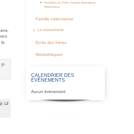
Homélies du Père Oswald Nyamigezy
Nsabimana
Famille cistercienne
ñana,
Le monachisme
stro
 la
Ecrits des frères
Médiathèques
 5ª
CALENDRIER DES
ÉVÈNEMENTS
Aucun évènement