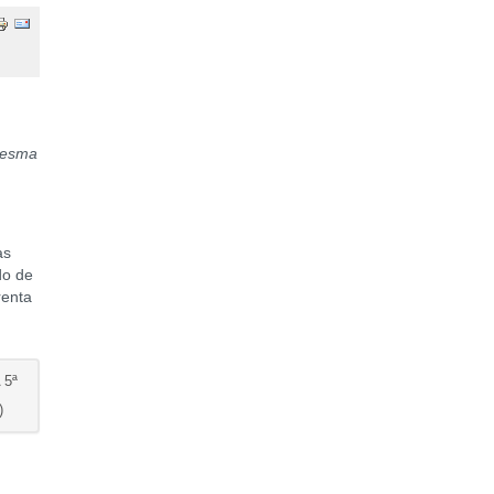
resma
as
do de
renta
 5ª
)