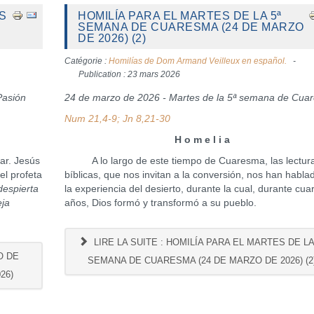
S
HOMILÍA PARA EL MARTES DE LA 5ª
SEMANA DE CUARESMA (24 DE MARZO
DE 2026) (2)
Catégorie :
Homilías de Dom Armand Veilleux en español.
Publication : 23 mars 2026
Pasión
24 de marzo de 2026 - Martes de la 5ª semana de Cua
Num 21,4-9; Jn 8,21-30
H o m e l i a
r. Jesús
A lo largo de este tiempo de Cuaresma, las lectur
el profeta
bíblicas, que nos invitan a la conversión, nos han habla
despierta
la experiencia del desierto, durante la cual, durante cua
eja
años, Dios formó y transformó a su pueblo.
LIRE LA SUITE : HOMILÍA PARA EL MARTES DE LA
O DE
SEMANA DE CUARESMA (24 DE MARZO DE 2026) (2
26)