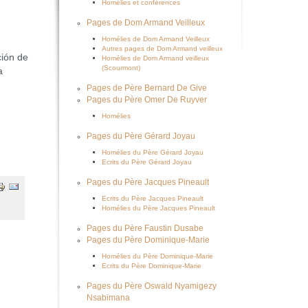
Homélies et conférences
Pages de Dom Armand Veilleux
Homélies de Dom Armand Veilleux
Autres pages de Dom Armand veilleux
ción de
Homélies de Dom Armand veilleux
(Scourmont)
a
Pages de Père Bernard De Give
Pages du Père Omer De Ruyver
Homélies
Pages du Père Gérard Joyau
Homélies du Père Gérard Joyau
Ecrits du Père Gérard Joyau
Pages du Père Jacques Pineault
Ecrits du Père Jacques Pineault
Homélies du Père Jacques Pineault
Pages du Père Faustin Dusabe
Pages du Père Dominique-Marie
Homélies du Père Dominique-Marie
Ecrits du Père Dominique-Marie
Pages du Père Oswald Nyamigezy
Nsabimana