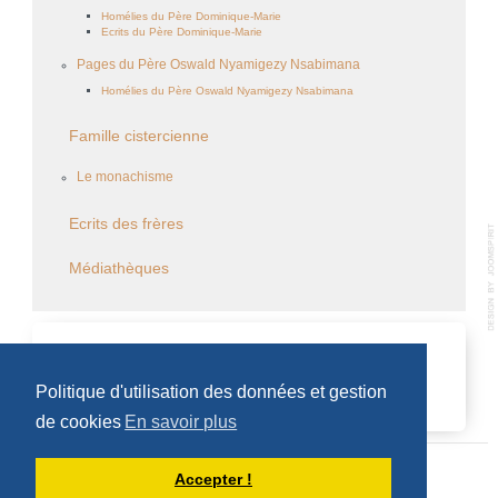
Homélies du Père Dominique-Marie
Ecrits du Père Dominique-Marie
Pages du Père Oswald Nyamigezy Nsabimana
Homélies du Père Oswald Nyamigezy Nsabimana
Famille cistercienne
Le monachisme
Ecrits des frères
Médiathèques
CALENDRIER DES ÉVÈNEMENTS
Politique d'utilisation des données et gestion
Aucun évènement
de cookies
En savoir plus
Accepter !