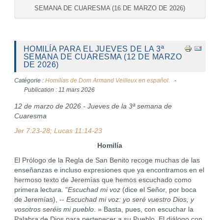
SEMANA DE CUARESMA (16 DE MARZO DE 2026)
HOMILÍA PARA EL JUEVES DE LA 3ª
SEMANA DE CUARESMA (12 DE MARZO
DE 2026)
Catégorie :
Homilías de Dom Armand Veilleux en español.
Publication : 11 mars 2026
12 de marzo de 2026 - Jueves de la 3ª semana de
Cuaresma
Jer 7:23-28; Lucas 11:14-23
Homilía
El Prólogo de la Regla de San Benito recoge muchas de las
enseñanzas e incluso expresiones que ya encontramos en el
hermoso texto de Jeremías que hemos escuchado como
primera lectura. "
Escuchad mi voz
(dice el Señor, por boca
de Jeremías), --
Escuchad mi voz: yo seré vuestro Dios, y
vosotros seréis mi pueblo
. » Basta, pues, con escuchar la
Palabra de Dios para pertenecer a su Pueblo. El diálogo con